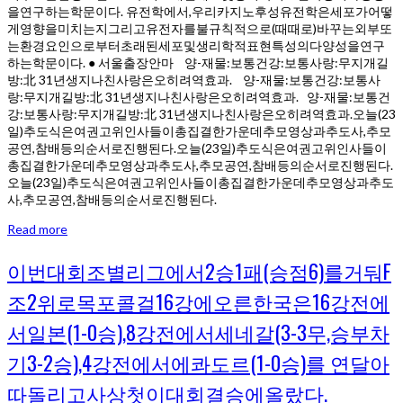
을연구하는학문이다. 유전학에서,우리카지노후성유전학은세포가어떻
게영향을미치는지그리고유전자를불규칙적으로(때때로)바꾸는외부또
는환경요인으로부터초래된세포및생리학적표현특성의다양성을연구
하는학문이다. ● 서울출장안마 양-재물:보통건강:보통사랑:무지개길
방:北 31년생지나친사랑은오히려역효과. 양-재물:보통건강:보통사
랑:무지개길방:北 31년생지나친사랑은오히려역효과. 양-재물:보통건
강:보통사랑:무지개길방:北 31년생지나친사랑은오히려역효과.오늘(23
일)추도식은여권고위인사들이총집결한가운데추모영상과추도사,추모
공연,참배등의순서로진행된다.오늘(23일)추도식은여권고위인사들이
총집결한가운데추모영상과추도사,추모공연,참배등의순서로진행된다.
오늘(23일)추도식은여권고위인사들이총집결한가운데추모영상과추도
사,추모공연,참배등의순서로진행된다.
Read more
이번대회조별리그에서2승1패(승점6)를거둬F
조2위로목포콜걸16강에오른한국은16강전에
서일본(1-0승),8강전에서세네갈(3-3무,승부차
기3-2승),4강전에서에콰도르(1-0승)를 연달아
따돌리고사상첫이대회결승에올랐다.