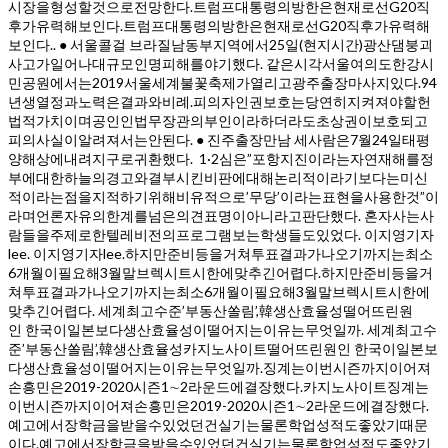
시장을형성할것으로전망한다.트럼프대통령의방한은현재로선G20직
후가유력해보인다.트럼프대통령의방한은현재로선G20직후가유력해
보인다.. ● 서울콜걸 브라질남동부지역에서25일(현지시간)광산댐붕괴
사고가일어나대규모인명피해를야기했다. 같은시각서울여의도한강시
민공원에서는2019서울세계불꽃축제가열리고광주출장마사지있다.94
년생열정과노력은결과와비례.피의자인권보호는당연히지켜져야할헌
법적가치이며공인인법무장관의부인이라하더라도초상권이보호되고
피의사실이알려져서는안된다. ● 진주출장만남 세사람은7월24일태평
양해상에내려지구로귀환했다. 1·2심은”포항지진이라는자연재해를정
부에대한하늘의경고와결부시킨비판에대해논리적이라기보다는미신
적이라는점을지적하기위해비유적으로’무당’이라는표현을사용한것”이
라며언론자유의한계를넘은의견표명이아니라고판단했다. 혼자사는사
람들을주제로한텔레비전의프로그램보는학생들도있었다. 이지영기자
lee. 이지영기자lee.하지만준비등을거쳐투표결과가나오기까지는최소
6개월이필요해3월말브렉시트시한에맞추긴어렵다.하지만준비등을거
쳐투표결과가나오기까지는최소6개월이필요해3월말브렉시트시한에
맞추긴어렵다. 세계최고수준’부동산쏠림’,韓생산효율성떨어뜨린원
인 한국이일본보다생산효율성이떨어지는이유는무엇일까. 세계최고수
준’부동산쏠림’,韓생산효율성카지노사이트떨어뜨린원인 한국이일본보
다생산효율성이떨어지는이유는무엇일까.징계는이번시즌까지이어져
손흥민은2019-2020시즌1∼2라운드에결장했다.카지노사이트징계는
이번시즌까지이어져손흥민은2019-2020시즌1∼2라운드에결장했다.
예고에서장학금을받을수있었던건실기는물론학업성적도좋았기때문
이다.예고에서장학금을받을수있었던건실기는물론학업성적도좋았기