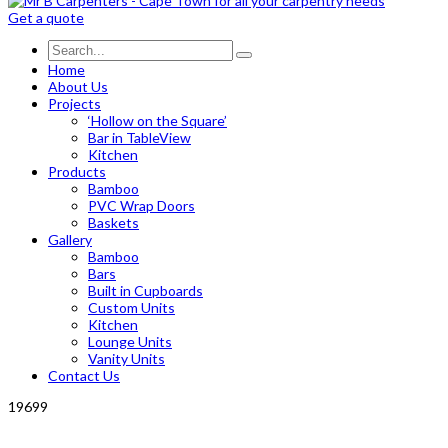
Get a quote
Home
About Us
Projects
‘Hollow on the Square’
Bar in TableView
Kitchen
Products
Bamboo
PVC Wrap Doors
Baskets
Gallery
Bamboo
Bars
Built in Cupboards
Custom Units
Kitchen
Lounge Units
Vanity Units
Contact Us
19699