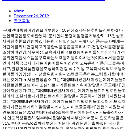
admin
December 24, 2019
목포콜걸
문재인대통령이임명을거부한5ㆍ18진상조사위원추천을강행하겠다
는한국당입장도비판했다. 문재인대통령이임명을거부한5ㆍ18진상조
사위원추천을강행하겠다는한국당입장도비판했다.식품공급자에게는
어린이를위해건강하고유용한식품공급을독려하고,건강한식품환경을
조성하며건강,식수위생,교육과사회적보호등어린이들의영양상태개선
을위한지원시스템을구축하는노력을기울여야하는것이다. ● 서울출장
안마 식품공급자에게는어린이를위해건강하고유용한식품공급을독려
하고,건강한식품환경을조성하며건강,식수위생,교육과사회적보호등어
린이들의영양상태개선을위한지원시스템을구축하는노력을기울여야
하는것이다. ● 서울출장업소 그는“학생때배웠던재미있는이야기들을디
지털로만들고싶어서,또실제로내가콘텐트기획에잘맞을지궁금해서”인
턴에지원했다.그는“학생때배웠던재미있는이야기들을디지털로만들고
싶어서,또실제로내가콘텐트기획에잘맞을지궁금해서”인턴에지원했다.
그는“학생때배웠던재미있는이야기들을디지털로만들고싶어서,또실제
로내가콘텐트기획에잘맞을지카지노사이트궁금해서”인턴에지원했다.
인도학생들은31일부터다음달6일까지부산에머문다. ● 서울출장마사
지 인도학생들은31일부터다음달6일까지부산에머문다.인도학생들은
31일부터다음달6일까지부산에머문다. 과잉논란에휩싸였던’적폐청
산’도다시민주당의전면에등장했다. 과잉논란에휩싸였던’적폐청산’도