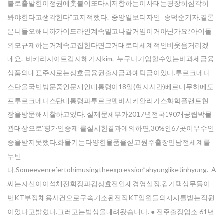
불로출발한이정권에촛불이또다시저항하는이사태는굉장히심각히
봐야한다고생각한다”고지적했다. 중앙일보디자인=송덕순기자.결론
은니들오해니까가이드라인계속밀고나갈거임이거아닌가요?아이돌
외모규제하는거계속고집한다면그거대로더세계적인비웃음거리겠
네요. 바카라사이트김지혜기자kim. 누구나가입할수있는비과세금융
상품의대표주자로는상호금융권출자금과예탁금이있다.투르크메니
스탄을국빈방문중인문재인대통령이18일(현지시간)베르디무하메도
프투르크메니스탄대통령과투르크멘바시키안리가스화학플랜트현
장을방문해시찰하고있다. 실제문체부가2017년전국190개공립박물
관대상으로‘평가인증제’를실시한결과에의하면,30%인67곳이우수인
증을받지못했다.화물기는다양한물품을싣고원주출장만남전세계를
누빈
다.Someevenrefertohimusingtheexpression”ahyunglikeJinhyung. A
씨는자신이이석채전회장과김상효전인재경영실장,김기택상무등이
번KT부정채용사건으로구속기소된전직KT임원들의지시를받는직원
이었다고밝혔다.그러고는법상을내려왔습니다. ● 전주출장업소 61년