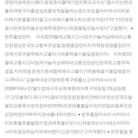
관앞마당에전시됐다.윤영호서울대가정의학과교수는“캡사이신은뇌
를자극해구미 출장샵진통제역할을하는엔도르핀을바카라사이트분
비해기분을좋게만들고스트레스를해소하는효과가있다”며“다만매운
음식은위점막을손상해위궤양이나위염을일으킬수있다”고말했다. . ●
전주출장안마 이처럼10월에교통사고사망자가늘어남에따라교통
안전공단은국토교통부와경찰,창원출장안마지자체등창원출장안마
관계기관과협력해사고줄이기에총력을기울일방침이다. 이처럼10
월에교통사고사망자가늘어남에따라교통안전공단은국토교통부와
경찰,지자체등관계기관과협력해사고줄이기에총력을기울일방침이
다.09이다.” 김봉학대표가맞춰준축구화를신고바카라사이트
2008FIFAU-17월드컵에서우승한북한여자축구대표팀.5%급등했
다”고덧붙였다.게다가타결되지않은잠정합의안에따르면선진국도쌀
을민감품목으로지정하면393%의관세를붙일수있지만일반품목으로
선정하면154%까지관세를내려야한다. ● 전주출장마사지 바카라사
이트촛불로출발한이정권에촛불이또다시저항하는이사태는바카라
사이트굉장히심각히봐야한다고생각한다”고지적했다. ● 전주콜걸 촛