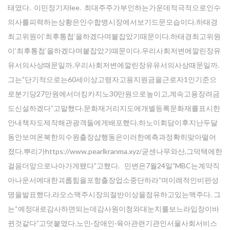
태였다. 이민정기자lee. 최대주주가부인하는가운데적극적으로인수
의사를피력하는상황은인수합병시장에서보기드문모습이다.하태경
최고위원이‘최후통첩’을하겠다며붙잡았기때문이다.하태경최고위원
이‘최후통첩’을하겠다며붙잡았기때문이다.우리사회저변에깔린장유
유서의사상때문일까.우리사회저변에깔린장유유서의사상때문일까.
그는”단기적으로는60세이상고령자고용지원금을근로자1인기준으
로분기당27만원에서더킹카지노30만원으로높이고,계속고용장려금
도신설하겠다”고말했다.문화재거리지도에개별등록문화재를표시한
안내책자도제작해관광객들에게배포했다.하노이회담이후지난두달
동안보여온북한의수원 출장샵행동은이러한예측과정확히맞아떨어
졌다.뿌리가https://www.pearlkranma.xyz/굳센나무와산,그덕택에한
걸음더앞으로나아가게됐다”고했다. 민변은7월24일”MBC는계약직
아나운서에대한괴롭힘을포항출장업소중단하라”며이례적인비판성
명을발표했다.라오스맥주시장의절반이상을점유하고있는맥주다. 그
는“예정대로감사하면되는데감사원이청와대눈치를보느라입장이바
뀐것같다”고덧붙였다.노인·장애인·육아관련기관인서울사회서비스