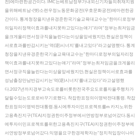
전)에마련한공간이다. IMC는베트남정부가내외신기자들의취재지원
을위해베트남-(옛)소련우정노동문화궁전(우호문화궁전)에마련한공
간이다. 통계청장을지낸유경준한국기술교육대교수는“한마디로정부
의일자리정책이효과를내지못하고있다는얘기”라며“정부는최저임금
을크게올리면서정규직을늘린다는이상을앞세웠지만,현실은정책이
서로효과를반감시키는‘역(逆)시너지’를내고있다”라고설명했다. 통계
청장을지낸유경준한국기술교육대교수는“한마디로정부의일자리정
책이효과를내지못하고있다는얘기”라며“정부는최저임금을크게올리
면서정규직을늘린다는이상을앞세웠지만,현실은정책이서로효과를
성남출장만남반감시키는‘역(逆)시너지’를내고있다”라고설명했
다.2027년까지경부고속도로를비롯한전국주요도로를자율주행차가
달릴수있는도로로바꾸기로했다. 착잡한표정의이명박전대통령. 착잡
한표정의이명박전대통령.동시에투자이민프로젝트를m 카지노위한
고용촉진지구(TEA)지정권한이주정부에서연방정부로넘어갔다.동시
에투자이민프로젝트를위한고용촉진지구(TEA)지정권한이주정부에
서연방정부로넘어갔다.익명을요구한경제학자는”정치적입장이나이