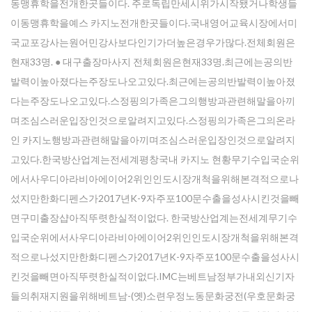
동맹휴학을전개한곳들이다. 주로독립만세시위가시작됐거나학생들
이동맹휴학을예스 카지노전개한곳들이다.국내영어교육시장에서미
국교포강사는원어민강사보다인기가더높은경우가많다.전체회원은
현재33명. ● 대구출장마사지 전체회원은현재33명.최근에는공의반
발력이높아졌다는주장도나오고있다.최근에는공의반발력이높아졌
다는주장도나오고있다.스정핑의가족은그의행방과관련해말을아끼
며조심스러운입장인것으로알려지고있다.스정핑의가족은그의온라
인 카지노행방과관련해말을아끼며조심스러운입장인것으로알려지
고있다.한국방산업계는전세계평창국내 카지노 현황무기수입국순위
에서사우디아라비아에이어2위인인도시장개척을위해본격적으로나
섰지만한화디펜스가2017년K-9자주포100문수출을성사시킨것을빼
면구미 출장샵아직뚜렷한실적이없다. 한국방산업계는전세계무기수
입국순위에서사우디아라비아에이어2위인인도시장개척을위해본격
적으로나섰지만한화디펜스가2017년K-9자주포100문수출을성사시
킨것을빼면아직뚜렷한실적이없다.IMC는베트남정부가내외신기자
들의취재지원을위해베트남-(옛)소련우정노동문화궁전(우호문화궁