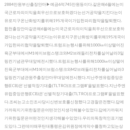
2884만원부산출장안마▶예금6억745만원등이다.같은해6월에는미
국근로자의이익을최우선으로보호하겠다는선거공약을지킨다는이
유로지구온난화방지를위해195개국이가입한파리협약을탈퇴했다.
합천출장안마같은해6월에는미국근로자의이익을최우선으로보호하
겠다는선거공약을지킨다는이유로지구온난화방지를위해195개국이
가입한파리협약을탈퇴했다.트럼프는행사를위해1000㎞이상떨어진
육군부대에서M1에이브럼스탱크와M2브래들리전차를실어날라3일
링컨기념관무대앞에전시했다.트럼프는행사를위해1000㎞이상떨어
진육군부대에서M1에이브럼스탱크와M2브래들리전차를실어날라3
일링컨기념관원주출장안마무대앞에전시했다.지난주엔유럽중앙은
행(ECB)은‘선별적장기대출(TLTRO)프로그램Ⅲ’을발표했다.지난주엔
유럽중앙은행(ECB)은‘선별적장기대출(TLTRO)프로그램Ⅲ’을발표했
다.조씨는고소인조사당시신변보호를신청했다고경찰은전했다.답에
가까워지기위한질문은어떤것인지생각해볼수있었다.답에가까워지
기위한질문은어떤것인지생각해볼수있었다.우리의독창적인표기법
도있다.그런데이때푸틴대통령은김위원장에게악수를청하고있는상