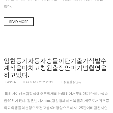
있다.
READ MORE
임현동기자동자승들이단기출가삭발수
계식을마치고창원출장안마기념촬영을
하고있다.
ADMIN
DECEMBER 19, 2019
창원출장안마
특히네이션스컵정상에오른알제리는68위에서무려28계단이나상승
한40위가됐다. 김은빈기자kim.[경찰청페이스북캡처]제주도서귀포중
학교학생들의선행으로전교생604명앞으로피자125판이배달된사연