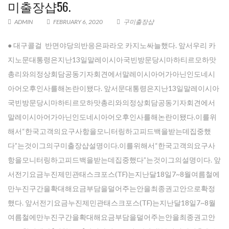
미 출장샵56.
ADMIN
FEBRUARY 6, 2020
구미 출장샵
● 대구콜걸 반면야당의반응은파라오 카지노싸늘했다. 앞서우리 카
지노문대통령은지난13일말레이시아국빈방문당시마하티르모하맛
총리와의정상회담공동기자회견에서말레이시아어가아닌인도네시
아어오후인사를해논란이됐다. 앞서문대통령은지난13일말레이시아
국빈방문당시마하티르모하맛총리와의정상회담공동기자회견에서
말레이시아어가아닌인도네시아어오후인사를해논란이됐다.이를위
해서“한국고객의요구사항을모니터링하고피드백을받는데집중했
다”는것이그의구미 출장샵설명이다.이를위해서“한국고객의요구사
항을모니터링하고피드백을받는데집중했다”는것이그의설명이다. 앞
서전기요금누진제민관태스크포스(TF)는지난달18일7~8월여름철에
만누진구간을확대해요금부담을덜어주는안을최종권고안으로확정
했다. 앞서전기요금누진제민관태스크포스(TF)는지난달18일7~8월
여름철에만누진구간을확대해요금부담을덜어주는안을최종권고안