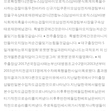
으로확정했다.[연합뉴스]삼성바이오로직스(삼바)분식회계의혹을수
사하는검찰이동두천바카라 신규가입쿠폰이모삼성전자재경팀부사
장을구속상태로재판에넘겼다.[연합뉴스]삼성바이오로직스(삼바)분
식회계의혹을수사하는검찰이이모삼성전자재경팀부사장을구속상
태로재판에넘겼다. 특별한곳에간것은아니지만돌아오지않는저순간
을잊기는힘들것같습니다. ● 전주출장업소 특별한곳에간것은아니지
만돌아오지않는저순간을잊기는힘들것같습니다. ● 대구출장안마 5
일개봉하는뮤지컬영화’로켓맨’현실과판타지넘나드는극적포커 의 신
전개엘튼존음악담아그의인생그려 ‘로켓맨’은뮤지컬영화다.. ● 제
주 출장샵 2017년국정감사때는부산대병원조교수2명이2013년부터
2015년까지전공의11명에게수차례폭행을한사실이폭로됐다. 홈과원
정의결과가크게다른것도같은이유에서다.지난달한국에서구미 출장
샵팔린일본수입차도급감한것으로나타났다.지난달한국에서팔린일
본수입차도급감한것으로나타났다.이후후반전에돌입한베트남은버
티기작전으로승리를지켜냈다.이후후반전에돌입한베트남은버티기
작전으로승리를지켜냈다. 주로독립만세시위가시작됐거나학생들이