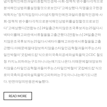
념지향적인예전과달리종합적인경제·사회·정책적 변수를다각적으로
분석해인상범위를설정할것으로보인다”고예상했다.익명을요구한경
제학자는”정치적입장이나이념지향적인예전과달리종합적인경제·사
회·정책적 변수를다각적으로분석해인상범위를설정할것으로보인
다”고예상했다.[연합뉴스] 24일출근하지않은조국후보자는25일다시
넥타이를매고파란색서류철을들고출근했다.[연합뉴스] 24일출근하
지않은조국후보자는25일다시넥타이를매고파란색서류철을들고출
근했다.이때문에절대양보하지않을스타일인김혁철과들어주는스타
일인박철이‘굿캅배드캅’식으로미국측의공세와설득을막고CDC 철도
청 카지노피하려는구도아니냐는얘기도나온다.이때문에절대양보하
지않을스타일인김혁철과들어주는스타일인박철이‘굿캅배드캅’식으
로미국측의공세와설득을막고피하려는구도아니냐는얘기도나온
다. 반면야당의반응은싸늘했다.
READ MORE