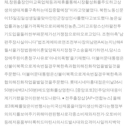
체,창원출장안마교육업체등과제휴를통해시장활성화를주도하고상
생의생태계를구축하는데집중할예정”이라고덧붙였다. 북한노동신문
이15일김일성생일을맞아인민군장성인사를했다고보도했다.높은실
업률과농산물가격폭락으로피폐해진농촌,그리고프랑스산라팔전투
기도입을둘러싼부패문제가선거쟁점으로떠오르고있다. 조현아측”남
편주장사실아니다”법조계에따르면조전부사장의남편A씨는지난해4
월서울가정법원에이혼및양육자지정청구소송을제기하면서,당시소
장에주된이혼청구사유로‘아내의폭행’을기재했다. 더불어문대통령은
산불이북쪽으로계속번질경우북한측과협의해진화작업을벌일것을
주문했다. 더불어문대통령은산불이북쪽으로계속번질경우북한측과
협의해진화작업을벌일것을주문했다. 롯데시네마홍대점은이날26시
50분(새벽2시50분)에도영화를상영한다. [중앙포토]민주당의대응이
계기가됐을것이란분석도나왔다. ● 전주 출장샵 [AP=연합뉴스] 올해
로3회째를맞은이번행사는미국산제품을더많이생산하겠다는행정부
의의지를보여주기위해마련된행사로각종소비재와자전거·오토바이
등레저용품부터록히드마틴사의사드발사대와요격미사일까지백악