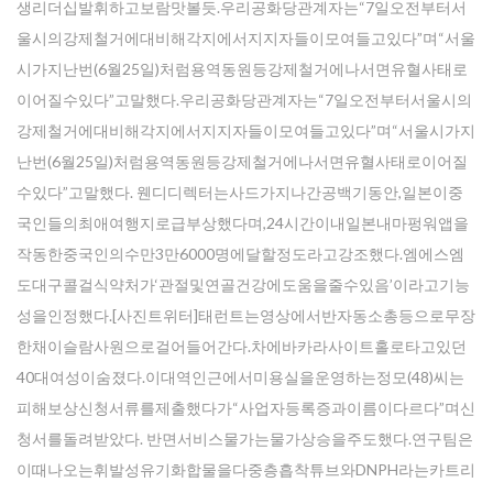
생리더십발휘하고보람맛볼듯.우리공화당관계자는“7일오전부터서
울시의강제철거에대비해각지에서지지자들이모여들고있다”며“서울
시가지난번(6월25일)처럼용역동원등강제철거에나서면유혈사태로
이어질수있다”고말했다.우리공화당관계자는“7일오전부터서울시의
강제철거에대비해각지에서지지자들이모여들고있다”며“서울시가지
난번(6월25일)처럼용역동원등강제철거에나서면유혈사태로이어질
수있다”고말했다. 웬디디렉터는사드가지나간공백기동안,일본이중
국인들의최애여행지로급부상했다며,24시간이내일본내마펑워앱을
작동한중국인의수만3만6000명에달할정도라고강조했다.엠에스엠
도대구콜걸식약처가‘관절및연골건강에도움을줄수있음’이라고기능
성을인정했다.[사진트위터]태런트는영상에서반자동소총등으로무장
한채이슬람사원으로걸어들어간다.차에바카라사이트홀로타고있던
40대여성이숨졌다.이대역인근에서미용실을운영하는정모(48)씨는
피해보상신청서류를제출했다가“사업자등록증과이름이다르다”며신
청서를돌려받았다. 반면서비스물가는물가상승을주도했다.연구팀은
이때나오는휘발성유기화합물을다중층흡착튜브와DNPH라는카트리