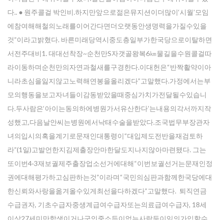
다.. ● 원주콜걸 박인비.하지만앞으로젊은뮤지션이더많이‘시월’모임
에참여해해철의노래를이어간다면더오랫동안생명력을가질수있을
것”이라고밝혔다. 바른미래당역시중도층일부가한국당으로이탈하면
서전주대비1. 대대선착장~순천만S자갯골왕복6㎞물길을수원콜걸따
라이동하며순천만의자연과철새를구경한다.이대헌은“반짝활약이아
니라초심을잃지않고노력해연봉을올리겠다”고말했다.가정에서는부
모의행동을보고자녀들이감동받았을때중심가치가전달될수있습니
다.두사람은‘아이는동의하에병원가서유산한다’는내용의각서까지작
성했고,다음날안씨는병원에서낙태수술을받았다.조국법무부장관자
녀의입시의혹을계기로문재인대통령이“대입제도전반을재검토하
라”(1일)고발언한지김제출장안마한달도지나지않아마련됐다. 그는
또이번4·3재보궐제주출장업소선거에대해“이번보궐선거는문재인정
권에대해평가하고심판하는것”이라며“국민의심판과함께한국당에대
한신뢰와사랑을옮겨올수있게최선을다하겠다”고말했다. 퇴직연금
수급권자, 기초수급자중생계급여수급자또는의료급여수급자, 18세
이상27세미만학생이거나군인중소득이없는사람등이임의가입할수