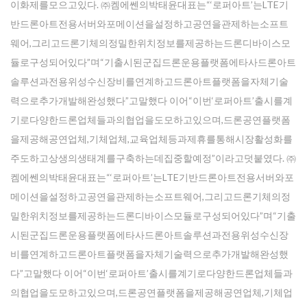
이화제를모으고있다. ㈜켐에쎈의박태윤대표는“‘로퍼아트’는LTE기
반드론아트전용서버와포메이션을설정하고공연을관제하는소프트
웨어,그리고드론기체의정밀한위치정보를제공하는드론디바이스모
듈로구성되어있다”며“기출시된군집드론운용플랫폼에타사드론아트
솔루션과전용위성수신장비를연계하고드론아트플랫폼을자체기술
력으로추가개발해완성했다”고말했다 이어“이번‘로퍼아트’출시를계
기로다양한드론업체들과의협업을도모하고있으며,드론공연플랫폼
을제공해공연업체,기체업체,교육업체등과제휴를통해시장활성화를
주도하고상생의생태계를구축하는데집중할예정”이라고덧붙였다. ㈜
켐에쎈의박태윤대표는“‘로퍼아트’는LTE기반드론아트전용서버와포
메이션을설정하고공연을관제하는소프트웨어,그리고드론기체의정
밀한위치정보를제공하는드론디바이스모듈로구성되어있다”며“기출
시된군집드론운용플랫폼에타사드론아트솔루션과전용위성수신장
비를연계하고드론아트플랫폼을자체기술력으로추가개발해완성했
다”고말했다 이어“이번‘로퍼아트’출시를계기로다양한드론업체들과
의협업을도모하고있으며,드론공연플랫폼을제공해공연업체,기체업