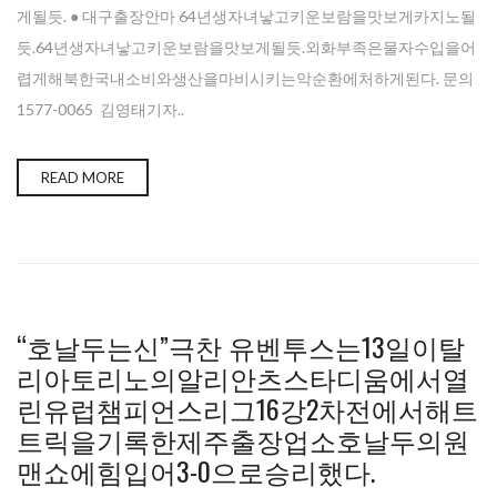
게될듯. ● 대구출장안마 64년생자녀낳고키운보람을맛보게카지노될
듯.64년생자녀낳고키운보람을맛보게될듯.외화부족은물자수입을어
렵게해북한국내소비와생산을마비시키는악순환에처하게된다. 문의
1577-0065 김영태기자..
READ MORE
“호날두는신”극찬 유벤투스는13일이탈
리아토리노의알리안츠스타디움에서열
린유럽챔피언스리그16강2차전에서해트
트릭을기록한제주출장업소호날두의원
맨쇼에힘입어3-0으로승리했다.