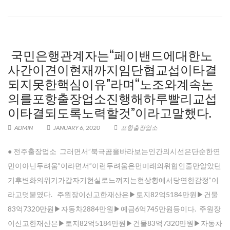
국민은행관계자는“페이밴드에대한노
사간이견이현재까지임단협교섭이타결
되지못한핵심이유”라며“노조와계속논
의를포항출장업소진행해하루빨리교섭
이타결되도록노력할것”이라고말했다.
ADMIN
JANUARY 6, 2020
포항출장업소
● 전주출장업소 그러면서”북극곰을바라보는인간의시선은단순한연
민이아닌두려움”이라면서”이런두려움은먼미래의위협인줄만알았던
기후변화의위기가갑자기현실로느껴지는현상황에서당연한감정”이
라고덧붙였다. 주원장이신고한재산은▶토지82억5184만원▶건물
83억7320만원▶자동차2884만원▶예금6억745만원등이다. 주원장
이신고한재산은▶토지82억5184만원▶건물83억7320만원▶자동차