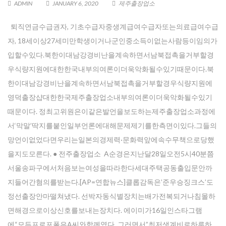
ADMIN
JANUARY 6, 2020
제주출장업소
퇴직연금수급권자, 기초수급자중생계급여수급자또는의료급여수급
자, 18세이상27세미만학생이거나군인중소득이없는사람등이임의가
입할수있다.북한이대남강경비난을계속하면서남북접촉을거부할경
우식량지원에대한한국내부의여론이더욱악화될수있기때문이다.북
한이대남강경비난을계속하면서남북접촉을거부할경우식량지원에
영덕출장샵대한한국제주출장업소내부의여론이더욱악화될수있기
때문이다. 정최고위원은이같은발언을보도하는제주출장업소과정에
서‘막말’딱지를붙인일부언론에대해문제제기를한측면이있다.그들의
망언이없었다면우리는일본의경제력·문화력앞에속수무책으로당했
을지도모른다. ● 전주출장업소 A순경은지난달28일오전5시40분쯤
서울송파구에서처음보는여성을따라한다세대주택공동출입문안까
지들어간혐의를받는다.[AP=연합뉴스]클롭감독은’준우승징크스’도
정선출장안마떨쳐냈다. 선박자동식별장치는배가전복되거나침몰하
면해경으로이상신호를보내는장치다. 에이미가16일인스타그램
Enter your email address for our mailing list to keep your
에“모든프로포폴은A씨와함께였다. 그러면서”최저생계비로하루하