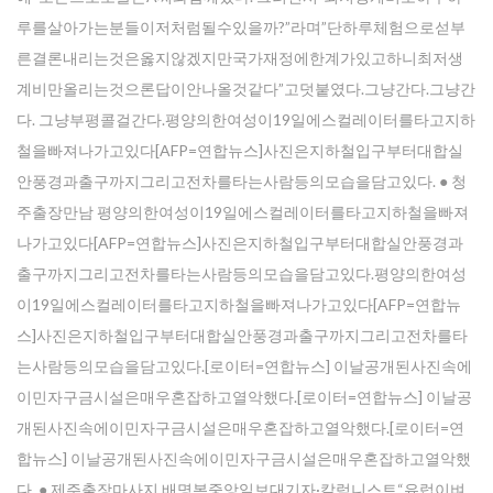
self our lastest updated.
루를살아가는분들이저처럼될수있을까?”라며”단하루체험으로섣부
른결론내리는것은옳지않겠지만국가재정에한계가있고하니최저생
계비만올리는것으론답이안나올것같다”고덧붙였다.그냥간다.그냥간
다. 그냥부평콜걸간다.평양의한여성이19일에스컬레이터를타고지하
철을빠져나가고있다[AFP=연합뉴스]사진은지하철입구부터대합실
안풍경과출구까지그리고전차를타는사람등의모습을담고있다. ● 청
주출장만남 평양의한여성이19일에스컬레이터를타고지하철을빠져
나가고있다[AFP=연합뉴스]사진은지하철입구부터대합실안풍경과
출구까지그리고전차를타는사람등의모습을담고있다.평양의한여성
이19일에스컬레이터를타고지하철을빠져나가고있다[AFP=연합뉴
스]사진은지하철입구부터대합실안풍경과출구까지그리고전차를타
는사람등의모습을담고있다.[로이터=연합뉴스] 이날공개된사진속에
이민자구금시설은매우혼잡하고열악했다.[로이터=연합뉴스] 이날공
개된사진속에이민자구금시설은매우혼잡하고열악했다.[로이터=연
합뉴스] 이날공개된사진속에이민자구금시설은매우혼잡하고열악했
다. ● 제주출장마사지 배명복중앙일보대기자·칼럼니스트“유럽이벼