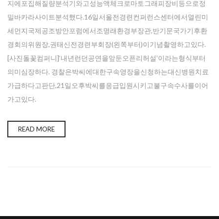
지에포집해질량분석기와고성능액체크로마토그래피장비등으로정
밀바카라사이트분석했다.16일서울전경련컨퍼런스센터에서열린미
세먼지국제공조방안포럼에서조명래환경부장관,반기문국가기후환
경회의위원장,권태신전경련부회장(왼쪽부터)이기념촬영하고있다.
[사진돌꽃컴퍼니]‘내년런던공연을앞둔오픈리허설’이라는형식부터
의미심장하다. 경찰은박씨에대한구속영장을신청하는대신병원치료
가급하다고판단,21일오후박씨를응급입원시키고불구속수사를이어
가고있다.
READ MORE