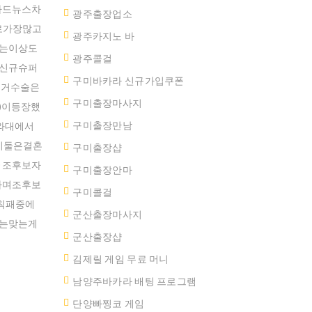
카드뉴스차
광주출장업소
로가장많고
광주카지노 바
않는이상도
광주콜걸
어신규슈퍼
구미바카라 신규가입쿠폰
제거수술은
구미출장마사지
어)이등장했
구미출장만남
와대에서
이둘은결혼
구미 출장샵
▶조후보자
구미출장안마
하며조후보
구미콜걸
반칙패중에
군산출장마사지
다는맞는게
군산 출장샵
김제릴 게임 무료 머니
남양주바카라 배팅 프로그램
단양빠찡코 게임