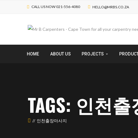
CALL US NOW 021-556-4080
HELLO@MRBS.CO.ZA
HOME
ABOUT US
PROJECTS
PRODUC
TAGS: 인천
인천출장마사지