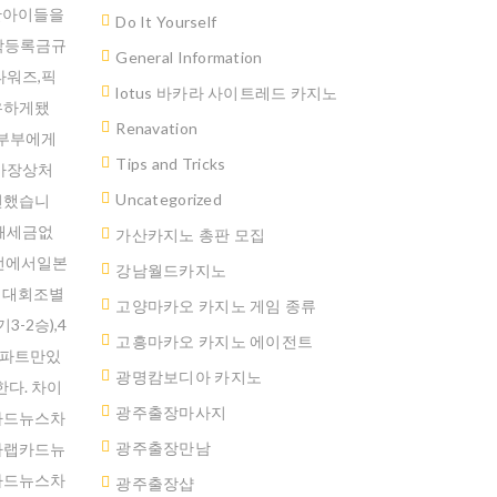
한아이들을
Do It Yourself
학등록금규
General Information
워즈,픽
lotus 바카라 사이트레드 카지노
소유하게됐
Renavation
부부에게
Tips and Tricks
가장상처
Uncategorized
견했습니
해세금없
가산카지노 총판 모집
전에서일본
강남월드카지노
랙잭대회조별
고양마카오 카지노 게임 종류
-2승),4
고흥마카오 카지노 에이전트
아파트만있
광명캄보디아 카지노
다. 차이
광주출장마사지
카드뉴스차
광주출장만남
나랩카드뉴
카드뉴스차
광주 출장샵