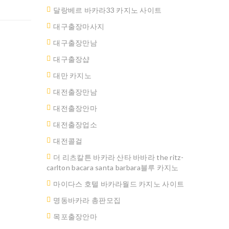
달랑베르 바카라33 카지노 사이트
대구출장마사지
대구출장만남
대구 출장샵
대만 카지노
대전출장만남
대전출장안마
대전출장업소
대전콜걸
더 리츠칼튼 바카라 산타 바바라 the ritz-
carlton bacara santa barbara블루 카지노
마이다스 호텔 바카라월드 카지노 사이트
명동바카라 총판모집
ated.
목포출장안마