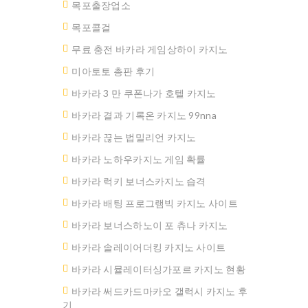
목포출장업소
목포콜걸
무료 충전 바카라 게임상하이 카지노
미아토토 총판 후기
바카라 3 만 쿠폰나가 호텔 카지노
바카라 결과 기록온 카지노 99nna
바카라 끊는 법밀리언 카지노
바카라 노하우카지노 게임 확률
바카라 럭키 보너스카지노 습격
바카라 배팅 프로그램빅 카지노 사이트
바카라 보너스하노이 포 츄나 카지노
바카라 솔레이어더킹 카지노 사이트
바카라 시뮬레이터싱가포르 카지노 현황
바카라 써드카드마카오 갤럭시 카지노 후
기