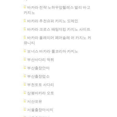
바카라 전략 노하우앙헬레스 발리 바고
카지노
바카라 추천슈퍼 카지노 도메인
바카라 크로스 배팅더킹 카지노 사이트
바카라 플레이어 페어솔레 어 카지노 커
뮤니티
보너스 바카라 룰코리아 카지노
부산사다리 먹튀
부산출장안마
부산출장업소
부천토토 사다리
상봉바카라 오토
서산포유
서울출장마사지