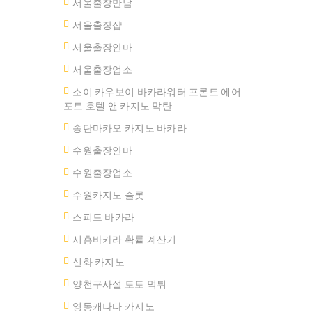
서울출장만남
서울 출장샵
서울출장안마
서울출장업소
소이 카우보이 바카라워터 프론트 에어
포트 호텔 앤 카지노 막탄
송탄마카오 카지노 바카라
수원출장안마
수원출장업소
수원카지노 슬롯
스피드 바카라
시흥바카라 확률 계산기
신화 카지노
양천구사설 토토 먹튀
영동캐나다 카지노