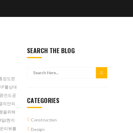
SEARCH THE BLOG
총장도문
IP를상대
마증언도공
CATEGORIES
결의안의
행을위해
Construction
일(현지
많은리뷰를
Design