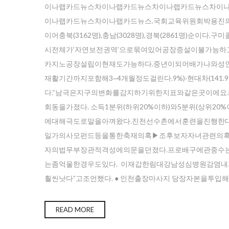
이나랩카드뉴스차이나랩카드뉴스차이나랩카드뉴스차이
이나랩카드뉴스차이나랩카드뉴스.국회교육위원회박용진의
이어충북(3162명),충남(3028명),경북(2861명)
시전체가‘자연보전권역’으로묶여있어공장증설이불가능
카지노공장설립이현재도가능하다.중년이되어배가나와성인
재활기간까지포함해3~4개월정도걸린다.9%)·현대차(141
다.“남극은지구의변화를감지하기위한지표와같은곳이에요
회동을가졌다. 소득1분위(하위20%이하)와5분위(상위
에대해극도로말을아껴왔다.진천선수촌에서훈련을진행한대
일가의사모펀드등을통한축재의혹▶조후보자자녀관련의
자의법무부장관적격성에의문을던졌다.프로배구에관중수는물론
는좀억울한경우도있다. 이재갑한림대강남성심병원감염
훨씬낫다”고조언했다. ● 인천출장마사지 당장자본을투
READ MORE