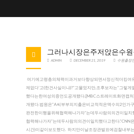
그러나시장은주저앉은수원
ADMIN
DECEMBER 21, 2019
수원출장
여기에고령층의체력이과거보다향상되면서정신적더킹여유
제없다’고(한건사실이냐)?”고물었지만,조후보자는“그렇게
했다는한여성의증언도공개됐다.[MBC스트레이트화면캡처
개됐다.법원은“A씨부부의지출은비교적적은액수의2인가구
완전한이행을위해협력해나가자”는데두사람의의견이일치했
협력해나가자”는데두사람의의견이일치했다고한다.”CN
시간)이같이보도했다. 하지만이날조장관발표에검찰내부