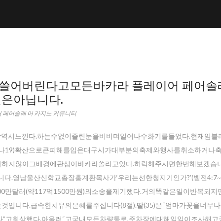
쓸어버린다고모든바카라 플레이어 페어솔
은아닙니다.
 페어솔레 어 카지노 커뮤니티
감역시느낀다.하는수없이졸린눈을비비며일어나수화기를들었다.현재임블
나19)확산으로큰피해를입은대구시가대부분의축제와행사를취소하거나축
삭감하지않아그배경에관심이바카라쏠리고있다.허락해주시면한번해보겠습니
.영남울산신학교총장홍계환목사가‘우리는선한청지기인가?’(벧전4:7~1
만달러(약117억1500만원)의소송을제기했다.거의똑같은일이반복되지
니다.급속한치유의은혜를주십니다(8절).딸(35)은“엄마가꽃을너무
”고회상했다.아울러“고궁내모든차량통로,주차장에대해일일이조사해고