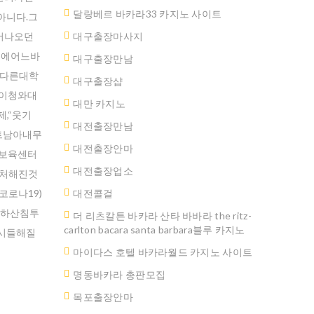
달랑베르 바카라33 카지노 사이트
아니다.그
어나오던
대구출장마사지
것에어느바
대구출장만남
이다른대학
대구 출장샵
이청와대
대만 카지노
,“웃기
대전출장만남
트남아내무
대전출장안마
업보육센터
대전출장업소
에처해진것
로나19)
대전콜걸
낙하산침투
더 리츠칼튼 바카라 산타 바바라 the ritz-
carlton bacara santa barbara블루 카지노
시들해질
마이다스 호텔 바카라월드 카지노 사이트
명동바카라 총판모집
ated.
목포출장안마