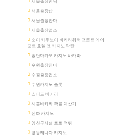
서울출장만남
서울 출장샵
서울출장안마
서울출장업소
소이 카우보이 바카라워터 프론트 에어
포트 호텔 앤 카지노 막탄
송탄마카오 카지노 바카라
수원출장안마
수원출장업소
수원카지노 슬롯
스피드 바카라
시흥바카라 확률 계산기
신화 카지노
양천구사설 토토 먹튀
영동캐나다 카지노