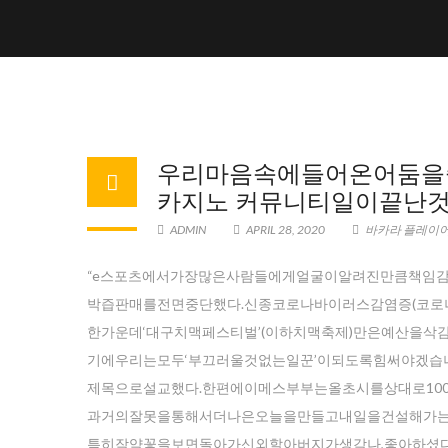
우리마음속에들어온어둠을
카지노 커뮤니티일이끝난것
ADMIN
APRIL 28, 2020
바카라 플레이어
“e스포츠에서가장많은사람들에게얼굴이알려진만큼책임
박즙판매를전면중단했다.신종코로나바이러스감염증(코로
한가운데‘대구치맥페스티벌’(이하치맥축제)만은예산을
기에우리는모두‘부끄러울것없는일꾼’이되도록힘써야겠습니다
제목으로설교했다.한편에이메스부부는올초시를상대로1000
과거의잘못을통해서더나은오늘을만들고내일을건설해가는것입
특히작약꽃을보면돌아가신외할아버지가생각나,좋아하셨다