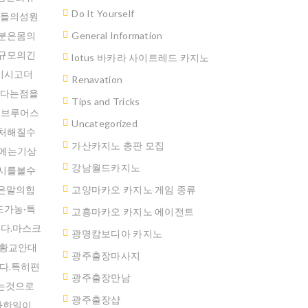
Do It Yourself
인들의성원
분은몸의
General Information
러규모의긴
lotus 바카라 사이트레드 카지노
심이시고더
Renavation
있다는점을
Tips and Tricks
키브루어스
Uncategorized
처해질수
가산카지노 총판 모집
존에는기상
강남월드카지노
시를볼수
반은말의힘
고양마카오 카지노 게임 종류
가농·특
고흥마카오 카지노 에이전트
다.마스크
광명캄보디아 카지노
선황교안대
광주출장마사지
다.특히편
광주출장만남
는것으로
광주 출장샵
사한일이