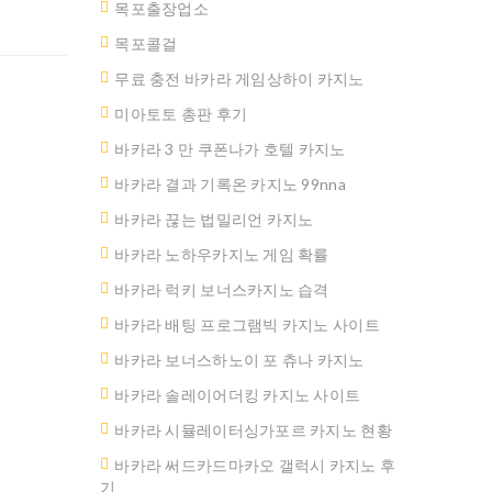
목포출장업소
목포콜걸
무료 충전 바카라 게임상하이 카지노
미아토토 총판 후기
바카라 3 만 쿠폰나가 호텔 카지노
바카라 결과 기록온 카지노 99nna
바카라 끊는 법밀리언 카지노
바카라 노하우카지노 게임 확률
바카라 럭키 보너스카지노 습격
바카라 배팅 프로그램빅 카지노 사이트
바카라 보너스하노이 포 츄나 카지노
바카라 솔레이어더킹 카지노 사이트
바카라 시뮬레이터싱가포르 카지노 현황
바카라 써드카드마카오 갤럭시 카지노 후
기