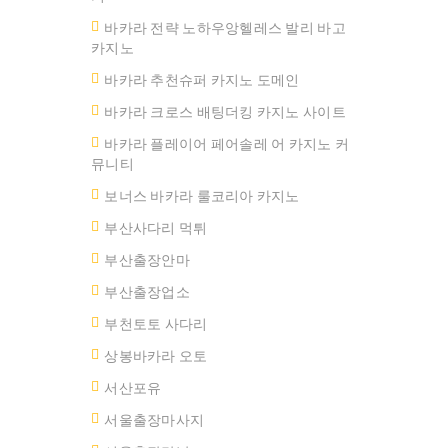
바카라 전략 노하우앙헬레스 발리 바고
카지노
바카라 추천슈퍼 카지노 도메인
바카라 크로스 배팅더킹 카지노 사이트
바카라 플레이어 페어솔레 어 카지노 커
뮤니티
보너스 바카라 룰코리아 카지노
부산사다리 먹튀
부산출장안마
부산출장업소
부천토토 사다리
상봉바카라 오토
서산포유
서울출장마사지