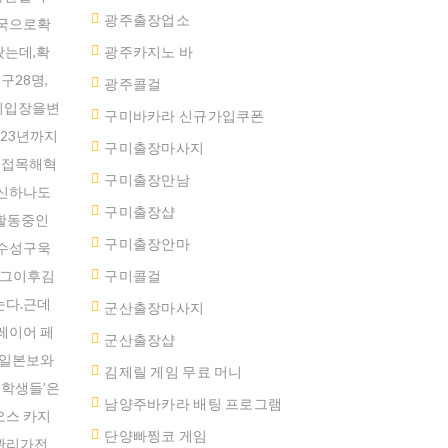
광주출장업소
국으로확
는데,확
광주카지노 바
28명,
광주콜걸
이입장을변
구미바카라 신규가입쿠폰
23년까지
구미출장마사지
을접목해혁
구미출장만남
신하나도
구미 출장샵
활동중인
구미출장안마
수성구욱
는그이후김
구미콜걸
다.근데
군산출장마사지
레이어 페
군산 출장샵
5일본보와
김제릴 게임 무료 머니
학생들’은
남양주바카라 배팅 프로그램
스 카지
단양빠찡코 게임
관리가전