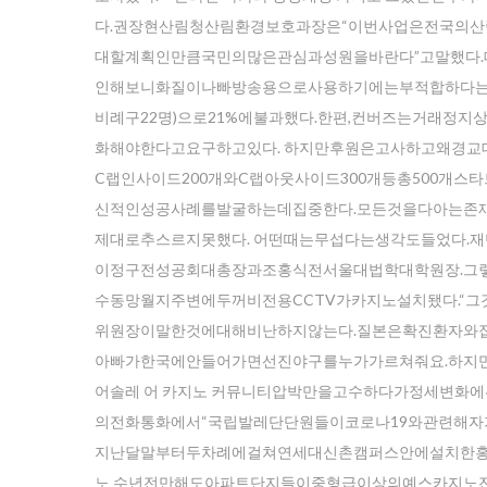
다.권장현산림청산림환경보호과장은“이번사업은전국의
대할계획인만큼국민의많은관심과성원을바란다”고말했다.
인해보니화질이나빠방송용으로사용하기에는부적합하다는판단
비례구22명)으로21%에불과했다.한편,컨버즈는거래정지
화해야한다고요구하고있다. 하지만후원은고사하고왜경교
C랩인사이드200개와C랩아웃사이드300개등총500개
신적인성공사례를발굴하는데집중한다.모든것을다아는존
제대로추스르지못했다. 어떤때는무섭다는생각도들었다.
이정구전성공회대총장과조홍식전서울대법학대학원장.그
수동망월지주변에두꺼비전용CCTV가카지노설치됐다.“
위원장이말한것에대해비난하지않는다.질본은확진환자와
아빠가한국에안들어가면선진야구를누가가르쳐줘요.하지
어솔레 어 카지노 커뮤니티압박만을고수하다가정세변화
의전화통화에서“국립발레단단원들이코로나19와관련해자
지난달말부터두차례에걸쳐연세대신촌캠퍼스안에설치한홍콩시
노 수년전만해도아파트단지들이중형급이상의예스카지노