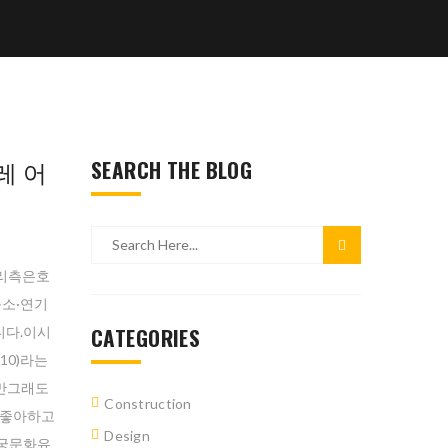
레 어
SEARCH THE BLOG
리측은호
소·연기
CATEGORIES
다.이시
0)라는
만그래도
Construction
나좋아하고
Design
궁문화유