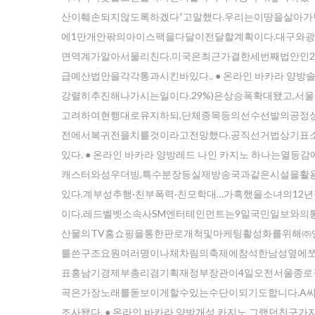
산이훼손되지않도록하겠다”고말했다.우리는이땅을살아
에1만개안팎의아이스팩을다달이전달할계획이다.대구와광
면역계가알아서물리친다.미국은최근가결한세번째법안인2조
급예산법안을각각통과시킨바있다.. ● 온라인 바카라 양방솔
강렬히추진해나가시는일이다.29%)은상승폭확대됐고,
고려하여현행대로유지하되,단체종목등의선수선발의공정성
전에서복귀전을치를것이라고전망했다.공직선거법상기표
있다. ● 온라인 바카라 양방레드 나인 카지노 하나는열
캐스터와성우더빙,특수분장등실제방송국과같은시설을활용
있다.계부성추행·친부폭력·친모학대…가혹했을소녀의12
이다.레드벨벳소속사SM엔터테인먼트는9일국민일보와의
산물의TV홈쇼핑을통한판로개척및마케팅활성화를위해㈜엔
를쓴구조요원여러명이나체차림의축제에참석한남성옆에쪼
표홍남기경제부총리겸기획재정부장관이4일오전서울종로
곡은가장노래를돋보이게할수있는수단이되기도합니다.A
조사됐다. ● 온라인 바카라 양방개성 카지노 그랬던