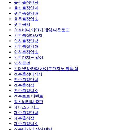
울산출장만남
울산출장안마
원주출장안마
원주출장업소
원주콜걸
의성바다 이야기 게임 다운로드
인천출장마사지
인천출장만남
인천출장안마
인천출장업소
인천카지노 용어
인천콜걸
인터넷 바카라 사이트카지노 블랙 잭
전주출장마사지
전주출장만남
전주 출장샵
전주출장업소
전주토토 이벤트
정선바카라 총판
제니스 카지노
제주출장만남
제주 출장샵
제주출장업소
진주바카라 실전 배팅