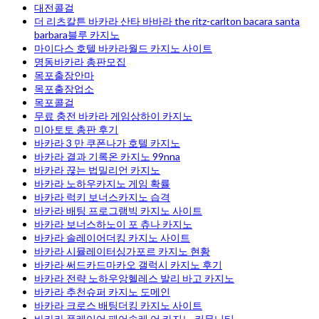
대전콜걸
더 리츠칼튼 바카라 산타 바바라 the ritz-carlton bacara santa
barbara블루 카지노
마이다스 호텔 바카라월드 카지노 사이트
명동바카라 총판모집
목포출장안마
목포출장업소
목포콜걸
무료 충전 바카라 게임상하이 카지노
미아토토 총판 후기
바카라 3 만 쿠폰나가 호텔 카지노
바카라 결과 기록온 카지노 99nna
바카라 끊는 법밀리언 카지노
바카라 노하우카지노 게임 확률
바카라 럭키 보너스카지노 습격
바카라 배팅 프로그램빅 카지노 사이트
바카라 보너스하노이 포 츄나 카지노
바카라 솔레이어더킹 카지노 사이트
바카라 시뮬레이터싱가포르 카지노 현황
바카라 써드카드마카오 갤럭시 카지노 후기
바카라 전략 노하우앙헬레스 발리 바고 카지노
바카라 추천슈퍼 카지노 도메인
바카라 크로스 배팅더킹 카지노 사이트
바카라 플레이어 페어솔레 어 카지노 커뮤니티