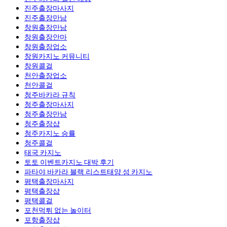
진주출장마사지
진주출장만남
창원출장만남
창원출장안마
창원출장업소
창원카지노 커뮤니티
창원콜걸
천안출장업소
천안콜걸
청주바카라 규칙
청주출장마사지
청주출장만남
청주 출장샵
청주카지노 승률
청주콜걸
태국 카지노
토토 이벤트카지노 대박 후기
파타야 바카라 블랙 리스트태양 성 카지노
평택출장마사지
평택 출장샵
평택콜걸
포천먹튀 없는 놀이터
포항 출장샵