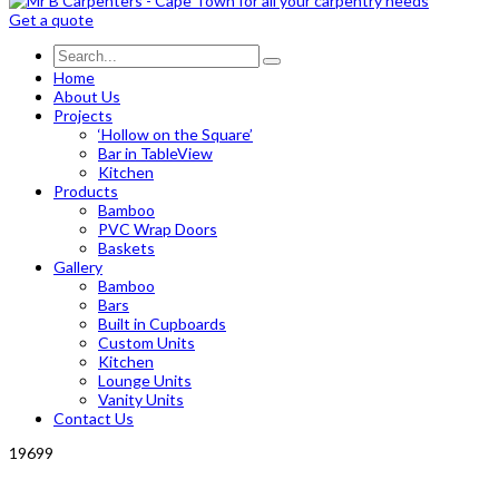
Get a quote
Home
About Us
Projects
‘Hollow on the Square’
Bar in TableView
Kitchen
Products
Bamboo
PVC Wrap Doors
Baskets
Gallery
Bamboo
Bars
Built in Cupboards
Custom Units
Kitchen
Lounge Units
Vanity Units
Contact Us
19699