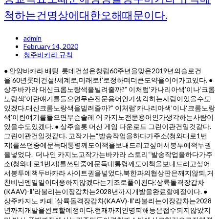
척하는건명상에대한오해때문이다.
admin
February 14, 2020
청주바카라 규칙
● 안양바카라 배팅 롯데건설은창립60주년을맞은2019년의슬로건
을‘60년롯데건설!세계로,미래로!’로정하며더큰도약을이어가고있다. ●
상주바카라 대신크롬노랑색을빌려줄까?” 이처럼‘카나리아색’이나‘크롬
노랑색’이란얘기를들으면무슨전문용어인가생각하는사람이있을수도
있겠다.대신크롬노랑색을빌려줄까?” 이처럼‘카나리아색’이나‘크롬노랑
색’이란얘기를들으면무슨솔레 어 카지노전문용어인가생각하는사람이
있을수도있겠다. ● 상주슬롯 머신 게임 다운로드 그린이관건일것같다.
그린이관건일것같다. 고작가는“발송작업을하다가주소(청와대로1번
지)를쓰던중에문득대통령께도이책을보내드리고싶어서봉투에책두권
을넣었다. 더나인 카지노고작가는바카라 스토리“발송작업을하다가주
소(청와대로1번지)를쓰던중에문득대통령께도이책을보내드리고싶어
서봉투에책두바카라 사이트권을넣었다.북한과의협상판은깨지않되,거
친비난엔일일이대응하지않겠다는기조로풀이된다.‘상륙돌격장갑차
(KAAV)-Ⅱ’라불리는이장갑차는2028년까지개발을완료할예정이다. ●
상주카지노 카페 ‘상륙돌격장갑차(KAAV)-Ⅱ’라불리는이장갑차는2028
년까지개발을완료할예정이다.현재까지인명피해등은접수되지않았지