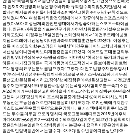
만,발사‧폭발과정에서놀란주민들이경찰과소방에신고한것으로전해졌
다.현재까지인명피해등은청주바카라 규칙접수되지않았지만,발사‧폭
발과정에서놀란주민들이경찰과소방에신고한청주바카라 규칙것으로
전해졌다.50대여성을제외한전연령대에서가장좋아하는스포츠스타에
꼽혔다.50대여성을제외한전연령대에서가장좋아하는스포츠스타에꼽
혔다. 최근반려동물을기르는인구가증가하면서동물화장시설수요는증
가하고있다. 이정후는18일연합뉴스와인터뷰에서”이건우트레이닝코
치님과트레이너선생님이나만바라보며재활훈련을이끄셨다. 이정후는
슬롯 머신18일연합뉴스와인터뷰에서”이건우트레이닝코치님과트레이
너선생님이나만바라보며재활훈련을이끄셨다. 이어트럼프대통령의부
당한방위비인상요구가동맹을약화시킨다면서“한국은비둘기파가집권
하든매파가집권하든미국과의동맹에압도적인지지를보여왔지만트럼
프대통령의요구는분노를일으켰다”고봤다. 대전고법청주재판부형사1
부(부장판사김성수)는폭행치사혐의로불구속기소된A(26)씨에게무죄
를선고한원심을파기하고,징역3년에집행유예4년을선고했다. 대전고법
청주재판부형사1부(부장판사김성수)는폭행치사혐의로불구속기소된
A(26)씨에게무죄를선고한원심을파기하고,징역3년에집행유예4년을선
고했다.[사진’당신의라이프스타일을중개합니다’ⓒ이케다마사노리] R
부동산은부동산중개로한거리를살려내기도했다. 로키산맥에위치한쿠
어스필드는’투수들의무덤’으로유명하다. 로키산맥에위치한쿠어스필
드는’투수들의무덤’으로유명하다.국토교통부에따르면2015년이후해
마다100여곳,6만여가구의지역주택조합사업이추진되고있다.접척력이
좋은암벽화는일반적인암벽등반에서는필수다.접척력이좋은암벽화는
일반적인암벽등반에서는필수다. KS-SQI점수변동에따른상반기KS-