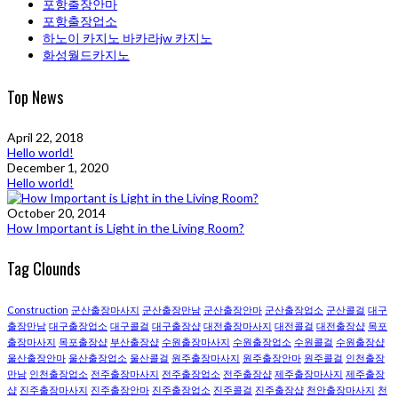
포항출장안마
포항출장업소
하노이 카지노 바카라jw 카지노
화성월드카지노
Top News
April 22, 2018
Hello world!
December 1, 2020
Hello world!
October 20, 2014
How Important is Light in the Living Room?
Tag Clounds
Construction
군산출장마사지
군산출장만남
군산출장안마
군산출장업소
군산콜걸
대구
출장만남
대구출장업소
대구콜걸
대구 출장샵
대전출장마사지
대전콜걸
대전 출장샵
목포
출장마사지
목포 출장샵
부산 출장샵
수원출장마사지
수원출장업소
수원콜걸
수원 출장샵
울산출장안마
울산출장업소
울산콜걸
원주출장마사지
원주출장안마
원주콜걸
인천출장
만남
인천출장업소
전주출장마사지
전주출장업소
전주 출장샵
제주출장마사지
제주 출장
샵
진주출장마사지
진주출장안마
진주출장업소
진주콜걸
진주 출장샵
천안출장마사지
천