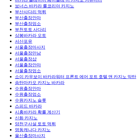
보너스 바카라 룰코리아 카지노
부산사다리 먹튀
부산출장안마
부산출장업소
부천토토 사다리
상봉바카라 오토
서산포유
서울출장마사지
서울출장만남
서울 출장샵
서울출장안마
서울출장업소
소이 카우보이 바카라워터 프론트 에어 포트 호텔 앤 카지노 막탄
송탄마카오 카지노 바카라
수원출장안마
수원출장업소
수원카지노 슬롯
스피드 바카라
시흥바카라 확률 계산기
신화 카지노
양천구사설 토토 먹튀
영동캐나다 카지노
울산출장마사지