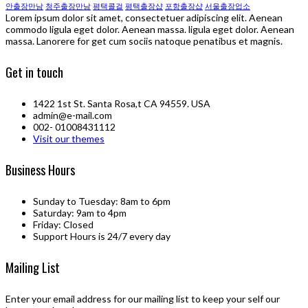
안출장만남
청주출장만남
평택콜걸
평택 출장샵
포항 출장샵
서울출장업소
Lorem ipsum dolor sit amet, consectetuer adipiscing elit. Aenean
commodo ligula eget dolor. Aenean massa. ligula eget dolor. Aenean
massa. Lanorere for get cum sociis natoque penatibus et magnis.
Get in touch
1422 1st St. Santa Rosa,t CA 94559. USA
admin@e-mail.com
002- 01008431112
Visit our themes
Business Hours
Sunday to Tuesday: 8am to 6pm
Saturday: 9am to 4pm
Friday: Closed
Support Hours is 24/7 every day
Mailing List
Enter your email address for our mailing list to keep your self our