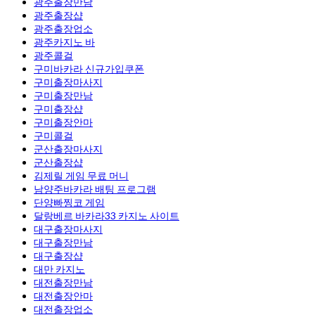
광주출장만남
광주 출장샵
광주출장업소
광주카지노 바
광주콜걸
구미바카라 신규가입쿠폰
구미출장마사지
구미출장만남
구미 출장샵
구미출장안마
구미콜걸
군산출장마사지
군산 출장샵
김제릴 게임 무료 머니
남양주바카라 배팅 프로그램
단양빠찡코 게임
달랑베르 바카라33 카지노 사이트
대구출장마사지
대구출장만남
대구 출장샵
대만 카지노
대전출장만남
대전출장안마
대전출장업소