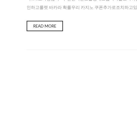
인하고룰렛 바카라 확률우리 카지노 쿠폰추가로조치하고
READ MORE