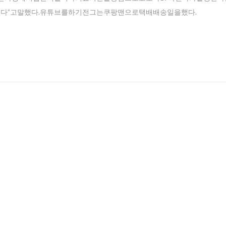
있다”고말했다.유튜브를하기전그는쿠팡맨으로택배배송일을했다.