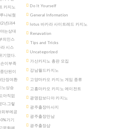
Do It Yourself
트 카지노
고루나눠줬
General Information
2년)과4
lotus 바카라 사이트레드 카지노
여야는상대
Renavation
부의인스
Tips and Tricks
라 시스
Uncategorized
위기였다.
가산카지노 총판 모집
일손이부족
강남월드카지노
후중단된이
(단장여환
고양마카오 카지노 게임 종류
지노상승
고흥마카오 카지노 에이전트
도아직없
광명캄보디아 카지노
다.그렇
광주출장마사지
가외부에공
광주출장만남
0%가기
광주 출장샵
고문화예