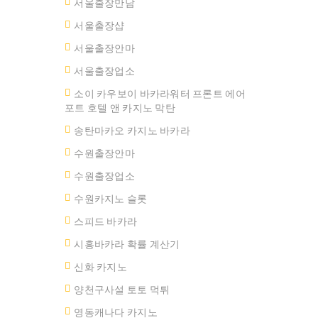
서울출장만남
서울 출장샵
서울출장안마
서울출장업소
소이 카우보이 바카라워터 프론트 에어
포트 호텔 앤 카지노 막탄
송탄마카오 카지노 바카라
수원출장안마
수원출장업소
수원카지노 슬롯
스피드 바카라
시흥바카라 확률 계산기
신화 카지노
양천구사설 토토 먹튀
영동캐나다 카지노