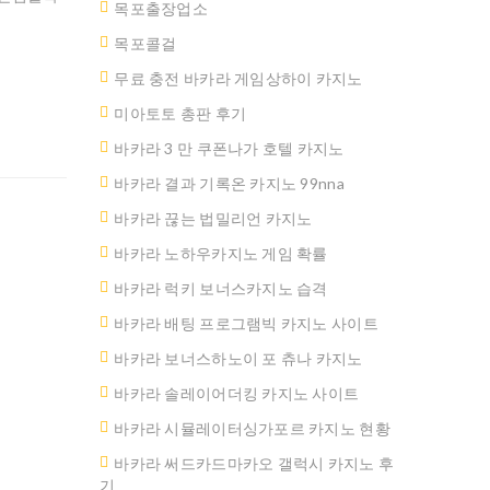
목포출장업소
목포콜걸
무료 충전 바카라 게임상하이 카지노
미아토토 총판 후기
바카라 3 만 쿠폰나가 호텔 카지노
바카라 결과 기록온 카지노 99nna
바카라 끊는 법밀리언 카지노
바카라 노하우카지노 게임 확률
바카라 럭키 보너스카지노 습격
바카라 배팅 프로그램빅 카지노 사이트
바카라 보너스하노이 포 츄나 카지노
바카라 솔레이어더킹 카지노 사이트
바카라 시뮬레이터싱가포르 카지노 현황
바카라 써드카드마카오 갤럭시 카지노 후
기