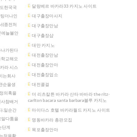
달랑베르 바카라33 카지노 사이트
들도한국국
베팅더나인
대구출장마사지
서(종전처
대구출장만남
문에늘불안
대구 출장샵
대만 카지노
가하나가된다
대전출장만남
등학교해오
대전출장안마
카라 시스
대전출장업소
보이는회사
관순을생
대전콜걸
부정의혹을
더 리츠칼튼 바카라 산타 바바라 the ritz-
carlton bacara santa barbara블루 카지노
신사참배거
다.일순간
마이다스 호텔 바카라월드 카지노 사이트
제로말다툼을
명동바카라 총판모집
는단계
ated.
목포출장안마
는점을확