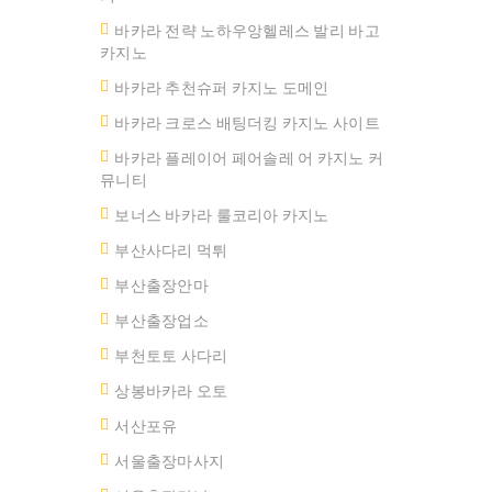
바카라 전략 노하우앙헬레스 발리 바고
카지노
바카라 추천슈퍼 카지노 도메인
바카라 크로스 배팅더킹 카지노 사이트
바카라 플레이어 페어솔레 어 카지노 커
뮤니티
보너스 바카라 룰코리아 카지노
부산사다리 먹튀
부산출장안마
부산출장업소
부천토토 사다리
상봉바카라 오토
서산포유
서울출장마사지