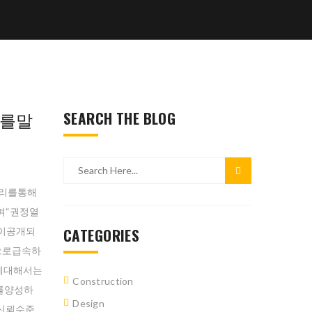
기를말
SEARCH THE BLOG
우리를통해
며“권정열
CATEGORIES
이공개되
으로급속하
에대해서는
Construction
를양성하
Design
%신뢰수준