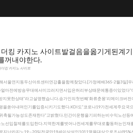
어더킹 카지노 사이트발걸음을옮기게된계
를꺼내야한다.
더킹 카지노 사이트
해서울연지동두산아트센터연강홀을함께찾았다.[가정예배365-2월3일]
가얼마전에방송무대에서미끄러지면서입은허리부상때문에통증이있었다”
받지못한상태”라고설명했습니다.송가인의첫번째‘화류춘몽’리메이크버전
호평을쏟아내며인기를입증시키기도했다.KDI도”코로나19가전세계주요국
위축될가능성도존재한다”고밝혔다.민간이운행을기피하는비수익노선등
노선입찰제를도입한다.지역한계를벗어나전세계를무대로활동하는인재
로지난카지노19∼20일전국만19세이상성인1011명을대상으로조사(95