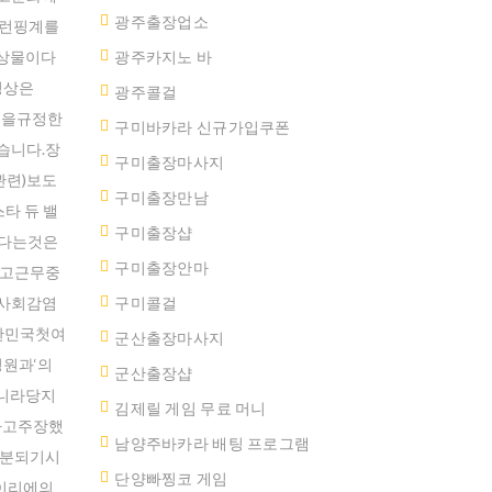
광주출장업소
저런핑계를
상물이다
광주카지노 바
정상은
광주콜걸
등을규정한
구미바카라 신규가입쿠폰
습니다.장
구미출장마사지
관련)보도
구미출장만남
타 듀 밸
구미 출장샵
는다는것은
구미출장안마
하고근무중
역사회감염
구미콜걸
한민국첫여
군산출장마사지
원과‘의
군산 출장샵
니라당지
김제릴 게임 무료 머니
다고주장했
남양주바카라 배팅 프로그램
구분되기시
단양빠찡코 게임
이리에의