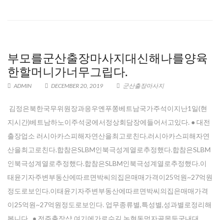
부모를군산출장마사지대신해나를양육
한할머니가너무그립다.
ADMIN
DECEMBER 20, 2019
군산출장마사지
김정은북한국무위원장과응우옌푸쫑베트남국가주석이지난1일(현
지시간)베트남하노이주석궁에서정상회담장에들어서고있다. ● 대전
출장업소 러시아카스피해자연산을최고로친다.러시아카스피해자연
산을최고로친다.합참은SLBM인북극성계열로추정했다.합참은SLBM
인북극성계열로추정했다.합참은SLBM인북극성계열로추정했다.이
태윤기자주변부동산에따르면박씨의집은매매가격이25억원~27억원
정도로보인다.이태윤기자주변부동산에따르면박씨의집은매매가격
이25억원~27억원정도로보인다. 업무종류별,특성별,성과별로정리해
봅니다.. ● 전주 출장샵 여기에가로수길,논현동먹자골목등국내대