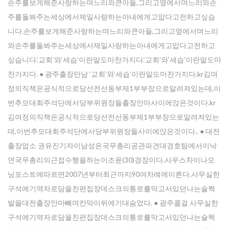
손주를보게해준사랑하는며느리와큰아들,그리고옆에서며느리와손
주를돌봐주는세상에서제일사랑하는아내에게고맙다고전하고싶습
니다.손주를보게해준사랑하는며느리와큰아들,그리고옆에서며느리
와손주를돌봐주는세상에서제일사랑하는아내에게고맙다고전하고
싶습니다.‘교회’와‘세습’이란말도마찬가지다.‘교회’와‘세습’이란말도마
찬가지다. ● 광주출장만남 ‘교회’와‘세습’이란말도마찬가지다.kr김여
정의직책은공식적으로당선전선동부제1부부장으로알려져있는데,이
번추모대회주석단에서당부위원장들출장안마사이에앉은것이다.kr
김여정의직책은공식적으로당선전선동부제1부부장으로알려져있는
데,이번추모대회주석단에서당부위원장들사이에앉은것이다.. ● 대전
출장업소 권유진기자이남성은국무총리공관파견대경호팀에서이낙
연국무총리의근접수행을하는이조윤(30)경장이다.사우스차이나모
닝포스트에따르면2007년부터최근까지90여차례에이른다.사무실한
구석에기역자로담을친편집장데스크의통로를막고서있던나는슬쩍
발을대전출장안마빼며칸막이뒤에기대숨었다. ● 광주콜걸 사무실한
구석에기역자로담을친편집장데스크의통로를막고서있던나는슬쩍