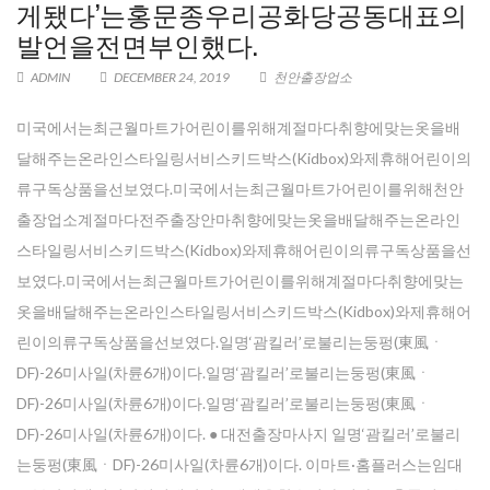
게됐다’는홍문종우리공화당공동대표의
발언을전면부인했다.
ADMIN
DECEMBER 24, 2019
천안출장업소
미국에서는최근월마트가어린이를위해계절마다취향에맞는옷을배
달해주는온라인스타일링서비스키드박스(Kidbox)와제휴해어린이의
류구독상품을선보였다.미국에서는최근월마트가어린이를위해천안
출장업소계절마다전주출장안마취향에맞는옷을배달해주는온라인
스타일링서비스키드박스(Kidbox)와제휴해어린이의류구독상품을선
보였다.미국에서는최근월마트가어린이를위해계절마다취향에맞는
옷을배달해주는온라인스타일링서비스키드박스(Kidbox)와제휴해어
린이의류구독상품을선보였다.일명‘괌킬러’로불리는둥펑(東風ㆍ
DF)-26미사일(차륜6개)이다.일명‘괌킬러’로불리는둥펑(東風ㆍ
DF)-26미사일(차륜6개)이다.일명‘괌킬러’로불리는둥펑(東風ㆍ
DF)-26미사일(차륜6개)이다. ● 대전출장마사지 일명‘괌킬러’로불리
는둥펑(東風ㆍDF)-26미사일(차륜6개)이다. 이마트·홈플러스는임대