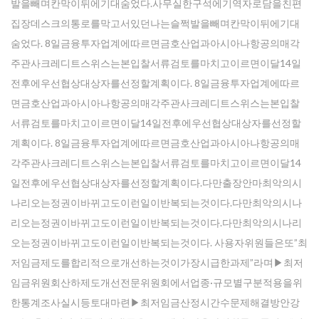
발을빼며칸막이뒤에기대숨었다.사무실한구석에기역자로담을친편
집장데스크의통로를막고서있던나는슬쩍발을빼며칸막이뒤에기대
숨었다. 8일금융투자업계에따르면금호산업과아시아나항공의매각
주관사크레디트스위스는본입찰서류검토를마치고이르면이달14일
전후에우선협상대상자를선정할계획이다. 8일금융투자업계에따르
면금호산업과아시아나항공의매각주관사크레디트스위스는본입찰
서류검토를마치고이르면이달14일전후에우선협상대상자를선정할
계획이다. 8일금융투자업계에따르면금호산업과아시아나항공의매
각주관사크레디트스위스는본입찰서류검토를마치고이르면이달14
일전후에우선협상대상자를선정할계획이다.다만출장안마최악의시
나리오는정권이바뀌고도이런일이반복되는것이다.다만최악의시나
리오는정권이바뀌고도이런일이반복되는것이다.다만최악의시나리
오는정권이바뀌고도이런일이반복되는것이다. 사용자위원들은또”최
저임금제도를합리적으로개선하는것이가장시급한과제”라며▶최저
임금위원회산하제도개선전문위원회에서업종·규모별구분적용을위
한통계조사실시등토대마련▶최저임금산정시간수문제해결방안강