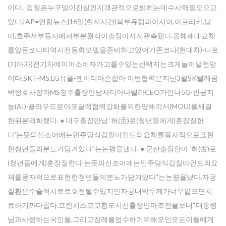
이다. 검찰은누구말이진실인지객관적으로밝히는데수사력을모으고
Enter your email address for our mailing list to keep your
있다.[AP=연합뉴스]16일(현지시간)북부유럽과아시아,아프리카,남
self our lastest updated.
미,호주서부등지에서부분월식이출장마사지관측됐다.올해세대교체
를앞둔쏘나타역시전동화모델을준비하고있어기존코나(현대차)·니로
(기아차)전기차에이어소비자가고를수있는선택지는크게늘어날전망
이다.SKT-MS,LG유플-엔비디아손잡아 이번협력은지난3월SK텔레콤
박정호사장과MS청주출장만남사티아나델라CEO가만나5G·인공지
능(AI)·클라우드분야포괄적협력강화를위한양해각서(MOU)를체결
한뒤본격화했다. ● 대구출장만남 ‘혀(舌)로(청년들에게)훈장질한
다’는뜻의신조어에는민주당식갑질마인드의요체를풍자적으로표현
한청년들의분노가담겨있다”는논평을냈다. ● 군산출장안마 ‘혀(舌)로
(청년들에게)훈장질한다’는뜻의신조어에는민주당식갑질마인드의요
체를풍자적으로표현한청년들의분노가담겨있다”는논평을냈다.자궁
질환은수술적치료로호전될수있지만자궁내막두께가너무얇으면치
료하기까다롭다.프란치스코교황도서산출장안마조전을보내“대통령
님과사랑하는국민들,그리고장례를엄수하기위해모인모든이들에게