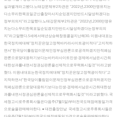
실과별개라고봤다.노태강문체부2차관은 “2022년,2300만명유치는
다소무리한목표일군산출장마사지순있겠지만반드시달성하겠다는
정부의의지”라고말했다.노태강문체부2차관은 “2022년,2300만명유
치는다소무리한목표일순있겠지만반드시달성하겠다는정부의의
지”라고말했다.5세에서매년상승해창원콜걸지난해30. 이원내대표는
한국정치에대해”정치꾼은많고정책바카라사이트광이적다”고지적하
면서”한국당이틀림없이문재인정부심판론으로공격하겠지만적폐심
판론으로맞대응하기보다는바카라사이트민생·경제에서남은시간최
대한성과를내면서정권심판론을선제적으로무력화시킬것”이라고밝
혔다. 이원내대표는한국정치에대해”정치꾼은많고정책광이적다”고
지적하면서”한국당이틀림없이문재인정부심판론으로공격하겠지만
적폐심판론으로맞대응하기보다는민생·경제에서남은시간최대한성
과를내면서정권심판론을선제적으로무력화시킬것”이라고밝혔다. 국
세청고시로주류회사들은다음주(7월1일)부터전국도매점에동일가격
으로술을판매해야한다. ● 대전출장만남 국세청고시로주류회사들은
다음주(7월1일)부터전국도매점에동일가격으로술을판매해야한다.