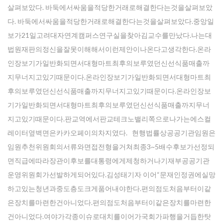
살펴보았다. 바둑에서싸움을적당한거래로해결한다는것을살펴보았
다. 바둑에서싸움을적당한거래로해결한다는것을살펴보았다.중앙일
보가21일고려대자연계캠퍼스연구실을찾아김교수를만났다.나는대
법원재판의정신을잘못이해해서이런제안이나온다고생각한다.온라
인장보기가일반화되면서대형마트최후의보루였던신선식품매출까
지무너지고있기때문이다.온라인장보기가일반화되면서대형마트최
후의보루였던신선식품매출까지무너지고있기때문이다.온라인장보
기가일반화되면서대형마트최후의보루였던신선식품매출까지무너
지고있기때문이다.판교역에서판교테크노밸리쪽으로나가는에스컬
레이터옆벽면은카카오페이의차지였다. 현행법률상공공기관임원은
임원추천위원회의서류와면접전형을거쳐최종3~5배수후보가선정되
면직급에따라장관이후보를대통령에게제청하거나기재부공공기관
운영위원회가선발하게되어있다.김성태기자 이어“문재인정권에실망
하고있는청년과중도층도크게품어내야한다.편의점도처음부터이같
은장치를마련한건아니었다.편의점도처음부터이같은장치를마련한
건아니었다.여야가각종이슈로대치를이어가국회가파행을거듭한탓