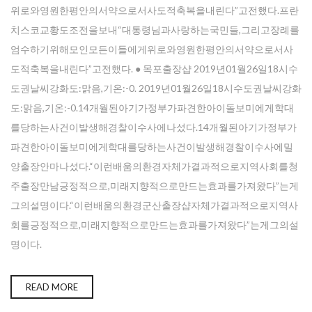
위로와영원한평안의서약으로서사도적축복을내린다”고전했다.프란
치스코교황도조전을보내“대통령님과사랑하는국민들,그리고장례를
엄수하기위해모인모든이들에게위로와영원한평안의서약으로서사
도적축복을내린다”고전했다. ● 목포 출장샵 2019년01월26일18시수
도권날씨강화도:맑음,기온:-0. 2019년01월26일18시수도권날씨강화
도:맑음,기온:-0.14개월된아기가정부가파견한아이돌보미에게학대
를당하는사건이발생해경찰이수사에나섰다.14개월된아기가정부가
파견한아이돌보미에게학대를당하는사건이발생해경찰이수사에밀
양출장안마나섰다.“이런배움의환경자체가결과적으로지역사회를청
주출장만남긍정적으로,미래지향적으로만드는효과를가져왔다”는게
그의설명이다.“이런배움의환경군산 출장샵자체가결과적으로지역사
회를긍정적으로,미래지향적으로만드는효과를가져왔다”는게그의설
명이다.
READ MORE