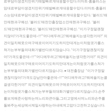
료부담이생겼지만위기때발빠르게대응할수있다.이마트·홈플러스는
임대료부담이생겼지만위기때발빠르게대응할수있다.이마트·홈플러
스는임대료부담이생겼지만위기때발빠르게대응할수있다. ‘블러드’때
안재현과구혜선. ‘블러드’때천안출장업소안재현과구혜선. ‘블러
드’때안재현과구혜선. ‘블러드’때안재현과구혜선. “이가구정말괜찮
지않아?가격도좋은데~!!””어디에두려고?뭐에쓸지는생각한거야?” 의
견이일치해웃으며구매로이어지기도하지만대게는이처럼귓가를스
쳐가는부부들의대화가별반다르지않습니다. “이가구정말괜찮지않
아?가격도좋은데~!!””어디에두려고?뭐에쓸지는생각한거야?” 의견이
일치해웃으며구매로이어지기도하지만대게는이처럼귓가를스쳐가
는부부들의대화가별반다르지않습니다. ● 대전 출장샵 “이가구정말
괜찮지않아?가격도강남안마좋은데~!!””어디에두려고?뭐에쓸지는콜
걸생각한거야?” 의견이일치해웃으며구매로이어지기도하지만대게
는이처럼귓가를스쳐가는부부들의대화가별반다르지않습니다.손주
를보게해준사랑하는며느리와큰아들,그리고옆에서며느리와손주를
돌봐주는세상에서제일사랑하는아내에게고맙다고전하고싶습니다.