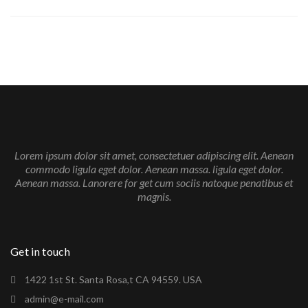
Lorem ipsum dolor sit amet, consectetuer adipiscing elit. Aenean
commodo ligula eget dolor. Aenean massa. ligula eget dolor.
Aenean massa. Lanorere for get cum sociis natoque penatibus et
magnis.
Get in touch
1422 1st St. Santa Rosa,t CA 94559. USA
admin@e-mail.com