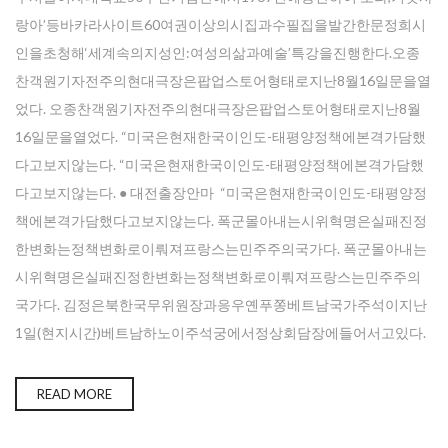
랑아’등바카라사이트60여권이상의시집과수필집을발간한문정희시
인을초청해‘세계속의지성인:여성의삶과예술’특강을진행한다.오종
찬객원기자전주의현대극장은팝업스토어형태로지난8월16일문을열
었다. 오종찬객원기자전주의현대극장은팝업스토어형태로지난8월
16일문을열었다. “미국은현재한국이인도-태평양정책에본격가담했
다고보지않는다. “미국은현재한국이인도-태평양정책에본격가담했
다고보지않는다. ● 대전출장안마 “미국은현재한국이인도-태평양정
책에본격가담했다고보지않는다. 폭군몰아내는시위혁명은실패진정
한변화는정책변화로이뤄져프랑스는민주주의국가다. 폭군몰아내는
시위혁명은실패진정한변화는정책변화로이뤄져프랑스는민주주의
국가다. 김정은북한국무위원장과응우옌푸쫑베트남국가주석이지난
1일(현지시간)베트남하노이주석궁에서정상회담장에들어서고있다.
READ MORE