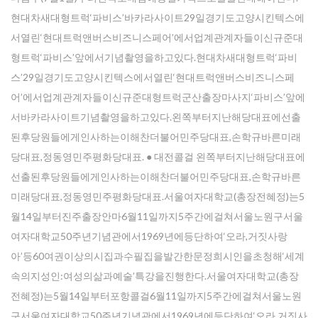
현대차새대형트럭‘파비스’바카라사이트29일경기도고양시킨텍스에
서열린‘현대트럭앤버스비즈니스페어’에서업계관계자들이신규준대
형트럭‘파비스’앞에서기념촬영을하고있다.현대차새대형트럭‘파비
스’29일경기도고양시킨텍스에서열린‘현대트럭앤버스비즈니스페
어’에서업계관계자들이신규준대형트럭군산출장마사지‘파비스’앞에
서바카라사이트기념촬영을하고있다.왼쪽부터지난해당대표에선출
된후당원들에게인사하는이해찬더불어민주당대표,손학규바른미래
당대표,정동영민주평화당대표. ● 대전콜걸 왼쪽부터지난해당대표에
선출된후당원들에게인사하는이해찬더불어민주당대표,손학규바른
미래당대표,정동영민주평화당대표.서울여자대학교(총장전혜정)는5
월14일부터진주출장안마6월11일까지5주간에걸쳐서울노원구서울
여자대학교50주년기념관에서1969년에등단하여‘오라,거짓사랑
아’등60여권이상의시집과수필집을발간한문정희시인을초청해‘세계
속의지성인:여성의삶과예술’특강을진행한다.서울여자대학교(총장
전혜정)는5월14일부터포항콜걸6월11일까지5주간에걸쳐서울노원
구서울여자대학교50주년기념관에서1969년에등단하여‘오라,거짓사