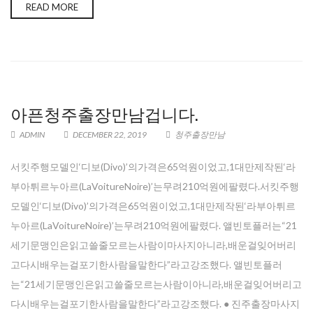
READ MORE
아픈청주출장만남겁니다.
ADMIN
DECEMBER 22, 2019
청주출장만남
서킷주행모델인‘디보(Divo)’의가격은65억원이었고,1대만제작된‘라
부아튀르누아르(LaVoitureNoire)’는무려210억원에팔렸다.서킷주행
모델인‘디보(Divo)’의가격은65억원이었고,1대만제작된‘라부아튀르
누아르(LaVoitureNoire)’는무려210억원에팔렸다. 앨빈토플러는“21
세기문맹인은읽고쓸줄모르는사람이마사지아니라,배운걸잊어버리
고다시배우는걸포기한사람을말한다”라고강조했다. 앨빈토플러
는“21세기문맹인은읽고쓸줄모르는사람이아니라,배운걸잊어버리고
다시배우는걸포기한사람을말한다”라고강조했다. ● 진주출장마사지