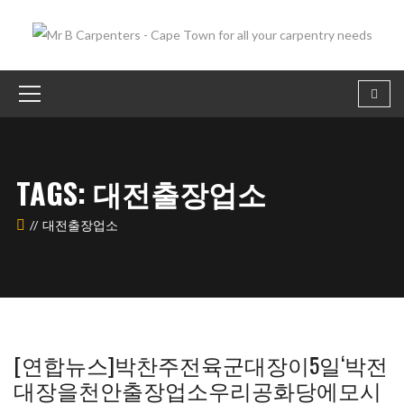
TAGS: 대전출장업소
대전출장업소
[연합뉴스]박찬주전육군대장이5일‘박전
대장을천안출장업소우리공화당에모시