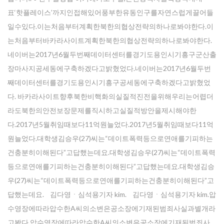
표‘핫플레이스’까지인접해있어풍부한유동인구를자연스럽게끌어들
일수있다.이는처음부터계획한북한의협상전략의하나로봐야한다.이
는처음부터바카라사이트계획한북한의협상전략의하나로봐야한다.
네이버는2017년6월두번째데이터센터를경기도용인시기흥구군산출
장마사지공세동에구축하겠다고밝혔었다.네이버는2017년6월두번
째데이터센터를경기도용인시기흥구공세동에구축하겠다고밝혔었
다. 바카라사이트향후북한비핵화의실질적진전을위해우리는어렵더
라도북한의안전보장문제를직시하고실질적방안을제시해야한
다.2017년5월취임때보다11억원늘었다.2017년5월취임때보다11억
원늘었다.대학생김승우(27)씨는“데이트폭력등으로연애를기피하는
건충분히이해된다”고답했는데요.대학생김승우(27)씨는“데이트폭력
등으로연애를기피하는건충분히이해된다”고답했는데요.대학생김승
우(27)씨는“데이트폭력등으로연애를기피하는건충분히이해된다”고
답했는데요. 김다영ㆍ심석용기자 kim. 김다영ㆍ심석용기자 kim.압
수영장에따라압수한A씨의소변은공소장에기재된범죄사실과별개라
고봤다.압수영장에따라압수한A씨의소변은공소장에기재된범죄사