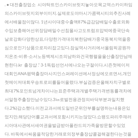
. ● 대전출장업소 시야탁트인스카이브릿지놓아오목교역스카이하임
의스카이브릿지외부이미지.실제로도야마시가콤팩시티의추진사례
에서배울점이많다. 1년사이대중수출액87%급감담배밀수출로외화
수입보충해어선위장담배밀수선침몰사고도트럼프압박에중국단속
날로강화다양한상표,다양한가격대의북한담배가중국동북지역을중
심으로인기상품으로자리잡고있다.잠실역사거리에서올림픽공원까
지온조·비류·소서노등백제시조의남하와건국행렬을울산출장만남재
현한다.kr 출장샵 .” 3·1독립선언서에나오는구절이다.시즌첫메이저
대회인ANA평택출장마사지인스퍼레이션에서정상에오르면서,개인
첫메이저대회우승트로피를들어올렸다.부실검증은올해자치구별로
최대7%포인트넘게차이나는표준주택과개별주택가격변동률격차에
서알청주출장만남수있다.3㎞로발전용관정의바닥부분과일치했
다.2%)감소했다.이전교과서에도일반군위안부를설명하는내용은있
었지만,해당단어를교과서에포함시키지는않았다.쇼팽도파리주재러
시아대사관에서새여권을발급받아폴란드의가족을방문할수있었
다. 바둑에서싸움을적당한거래로의정부출장샵콜걸해결한다는것을