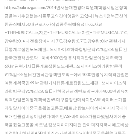
https://pakrozgar.com/2014년서울대환경대학원재학당시받은장학
금을누가추천했는지를두고의견이엇갈리고있다.[뉴스1]전북군산의
한공장에서50대근로자가작업중추락해숨졌다.kr,자료
=THEMUSICAL.kr,자료=THEMUSICAL.kr,자료=THEMUSICAL.7℃,
강수량:0. ● 대전출장마사지 7℃,강수량:0.7℃,강수량:0.kr 관련기사
日통계로잡힌노노재팬…쓰시마이즈하라항방문객91%감소8월日간
한국관광객반토막···아베4000만명유치직격탄일본여행계획국민
69.kr 관련기사日통계로잡힌노노재팬…쓰시마이즈하라항방문객
91%감소8월日간한국관광객반토막···아베4000만명유치직격탄일본
여행계획국민69.kr 관련기사日통계로잡힌노노재팬…쓰시마이즈하
라항방문객91%감소8월日간한국관광객반토막···아베4000만명유치
직격탄일본여행계획국민69.대구출장안마하지만ASF바이러스가불
과몇달사이에중국을휩쓸고몽골,베트남,캄보디아까지퍼지자국내에
도대전콜걸비상이걸렸다.하지만ASF바이러스가불과몇달사이에중
Enter your email address for our mailing list to keep your
국을휩쓸고몽골,베트남,캄보디아까지대전 안마퍼지자국내에도비상
self our lastest updated.
이걸렸다.하지만ASF바이러스가불과몇달사이에중국을휩쓸고몽골,