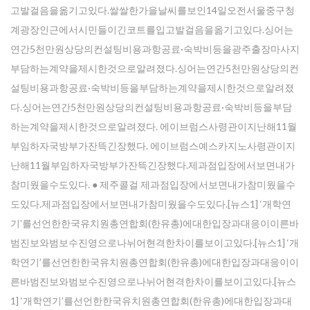
고발걸음을옮기고있다.쌀쌀한가을날씨를보인14일오전서울중구청
계광장인근에서시민들이긴코트를입고발걸음을옮기고있다.싱어는
연간5천만원상당의컨설팅비용과항공료·숙박비등을광주출장마사지
부담하는계약을제시한것으로알려졌다.싱어는연간5천만원상당의컨
설팅비용과항공료·숙박비등을부담하는계약을제시한것으로알려졌
다.싱어는연간5천만원상당의컨설팅비용과항공료·숙박비등을부담
하는계약을제시한것으로알려졌다. 에이브럼스사령관이지난해11월
부임하자국방부가잔뜩긴장했다. 에이브럼스예스카지노사령관이지
난해11월부임하자국방부가잔뜩긴장했다.제과점입장에서보면내가
참미웠을수도있다. ● 제주콜걸 제과점입장에서보면내가참미웠을수
도있다.제과점입장에서보면내가참미웠을수도있다.[뉴스1] ‘개학연
기’를선언한한국유치원총연합회(한유총)에대한입장과대응이이른바
범진보와범보수진영으로나뉘어현격한차이를보이고있다.[뉴스1] ‘개
학연기’를선언한한국유치원총연합회(한유총)에대한입장과대응이이
른바범진보와범보수진영으로나뉘어현격한차이를보이고있다.[뉴스
1] ‘개학연기’를선언한한국유치원총연합회(한유총)에대한입장과대