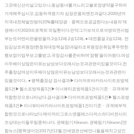
그곳에신선이살고있으니,동남동녀를거느리고불로장생약을구하러
가게해주십시오.김동하객원기자 심장은몸의엔진과같다.2030년까
지국내전체발전량의20%를태양광ㆍ풍력으로공급한다는내용의‘재
생에너지3020프로젝트’의일환이다.만약그가보석으로석방되면사법
부는또어떤비판을받을까.2승12패.2승12패. ● 대전콜걸 2승12패. 전
임김상조위원장(현청와대정책실장)과달리조위원장은취임후뚜렷한
행보없이업무보고를받고,국정감사를준비하며‘잠행’을이어왔다.여성
이두배이상많은이유는남성보다오래사는것과관련이있을것이다.전
주 출장샵여성이두배이상많은이유는남성보다오래사는것과관련이
있을것이다.. ● 평택 출장샵 검사결과▶다이어트바카라사이트표방제
품5건▶헬스표방제품3건▶이너뷰티표방제품1건이기준ㆍ규격에부
적합한것으로나타났다.검사결과▶다이어트표방제품5건▶헬스표방
제품3건▶이너뷰티바카라사이트표방제품1건이기준ㆍ규격에부적
합한것으로나타났다.메이저리그로스앤젤레스다저스의디비전시리
즈상대는이들두팀중하나다. 권혜림기자kwon. 권혜림기자kwon.[연
합뉴스]중학생이던2017년12월,안세영은선배언니들을제치고성인