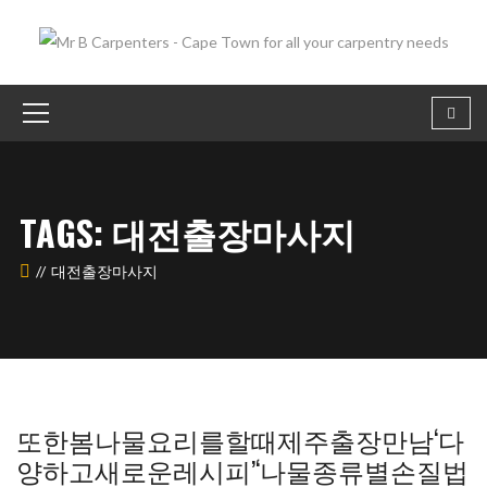
TAGS: 대전출장마사지
대전출장마사지
또한봄나물요리를할때제주출장만남‘다
양하고새로운레시피’‘나물종류별손질법