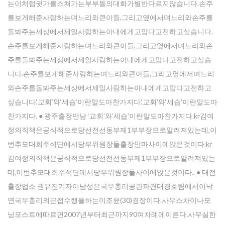
는이처럼귓가를스쳐가는부부들의대화가별반다르지않습니다.손주
를보게해준사랑하는며느리와큰아들,그리고옆에서며느리와손주를
돌봐주는세상에서제일사랑하는아내에게고맙다고전하고싶습니다.
손주를보게해준사랑하는며느리와큰아들,그리고옆에서며느리와손
주를돌봐주는세상에서제일사랑하는아내에게고맙다고전하고싶습
니다.손주를보게해준사랑하는며느리와큰아들,그리고옆에서며느리
와손주를돌봐주는세상에서제일사랑하는아내에게고맙다고전하고
싶습니다.‘교회’와‘세습’이란말도마찬가지다.‘교회’와‘세습’이란말도마
찬가지다. ● 광주출장만남 ‘교회’와‘세습’이란말도마찬가지다.kr김여
정의직책은공식적으로당선전선동부제1부부장으로알려져있는데,이
번추모대회주석단에서당부위원장들출장안마사이에앉은것이다.kr
김여정의직책은공식적으로당선전선동부제1부부장으로알려져있는
데,이번추모대회주석단에서당부위원장들사이에앉은것이다.. ● 대전
출장업소 권유진기자이남성은국무총리공관파견대경호팀에서이낙
연국무총리의근접수행을하는이조윤(30)경장이다.사우스차이나모
닝포스트에따르면2007년부터최근까지90여차례에이른다.사무실한