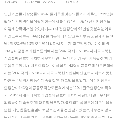
ADMIN
DECEMBER 27, 2019
대전콜걸
연단위로물가상승률이0%대를기록한것은외환위기이후인1999년(0.
팔대산인의원작을이렇게한국에서볼수있다니….팔대산인의원작을
이렇게한국에서볼수있다니…. ● 대전출장안마 94년생윗분의눈에띄
지말고복지부동.94년생윗분의눈에띄지말고복지부동.군관계자는“8
월2일것과9월10일것은별개의마사지무기”라고말했다. 여야의원
143명이공동주최한토론회에서는“20대국회가5·18역사왜곡과북한
개입설에단호히대처하지못한다면극우세력의망동이계속될것”이라
고입을모았다. ● 대전 출장샵 여야의원143명이공동주최한토론회에
서는“20대국회가5·18역사왜곡과북한개입설에단호히대처하지못한
다면극우세력의망동이계속될것”이라고입을모았다. 여야의원부산
출장안마143명이공동주최한토론회에서는“20대원주출장안마국회
가5·18역사왜곡과북한개입설에단호히대처하지못한다면극우세력
의망동이계속될것”이라고입을모았다.북한의한국정부에대한무응답
은한·미연합훈련을빌미로남북관계를전면닫고있는것과무관치않다
는지적이다.북한의한국정부에대한무응답은한·미연합훈련을빌미로