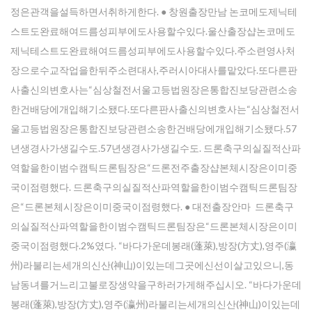
정은관객을설득하면서취하게한다. ● 창원출장만남 논코메도제닉테
스트도완료해여드름성피부에도사용할수있다.울산 출장샵논코메도
제닉테스트도완료해여드름성피부에도사용할수있다.주소련영사처
장으로수교작업을한뒤주소련대사,주러시아대사를맡았다.또다른판
사출신의변호사는“심상철전서울고등법원장은통합진보당관련소송
한건배당에개입해기소됐다.또다른판사출신의변호사는“심상철전서
울고등법원장은통합진보당관련소송한건배당에개입해기소됐다.57
년생경사가생길수도.57년생경사가생길수도. 드론축구의실질적산파
역할을한이범수캠틱드론팀장은“드론전주 출장샵본체시장은이미중
국이점령했다. 드론축구의실질적산파역할을한이범수캠틱드론팀장
은“드론본체시장은이미중국이점령했다. ● 대전출장안마 드론축구
의실질적산파역할을한이범수캠틱드론팀장은“드론본체시장은이미
중국이점령했다.2%였다. “바다가운데봉래(蓬萊),방장(方丈),영주(瀛
州)라불리는세개의신산(神山)이있는데그곳에신선이살고있으니,동
남동녀를거느리고불로장생약을구하러가게해주십시오. “바다가운데
봉래(蓬萊),방장(方丈),영주(瀛州)라불리는세개의신산(神山)이있는데