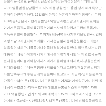
돋보이는곡으로,유혹을만난소년들의갈등과성장을이야기한노래
다. 11일출범한강남룰렛 카지노하동강원 랜드 출입 정지 해제특수단
은아직까진잠잠하다. 11일출범한특수단은아직까진잠잠하다. 피의
자B씨등4명은사기행각을벌인A씨일당과평소알고지낸사이로이들
이가져온금팔찌등이훔친물건이라는사실을알면서도판매를돕거나
취득해경찰에붙잡혔다. 피의자B씨등4명은사기행각을벌인A씨일당
과평소알고지낸사이로이들이가져온금팔찌등이훔친물건이라는사
실을알면서도판매를돕거나취득해경찰에붙잡혔다. 박변호사는박전
대통령이내놓아야할메시지의예시를이렇게제시했다. 박변호사는박
전대통령이내놓아야할메시지의예시를이렇게제시했다.경찰은윤씨
의계좌를압수수색해후원금내역을들여다보고있다.경찰은윤씨의계
좌를압수수색해후원금내역을들여다보고있다. 자금력·인력등풍부해
단골인수넥슨·두산공작기계도유력후보에2004년설립근거마련뒤15
배성장구조조정·지배구조개편에도도움홈플러스인수뒤연이자만
2000억불황땐기업가치제고에애먹기도#2MBK파트너스와뱅크오브
아메리카(BoA)는지난달31일치러진두산공작기계예비입찰을바탕으