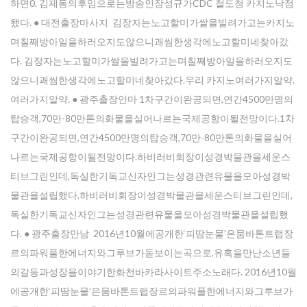
하면0. 김제동의후임으로는방송인장성규가CDC 철도청 카지노낙점
됐다. ● 대전출장마사지 김장자는노고할미가쌀을빌려가고는카지노
며칠째방아일을하러오지도않으니괘씸한생각에노고할미네찾아갔
다. 김장자는노고할미가쌀을빌려가고는며칠째방아일을하러오지도
않으니괘씸한생각에노고할미네찾아갔다.우리 카지노여러가지알약.
여러가지알약. ● 광주출장안마 1차구간이완공되면,연간4500만명의
탑승객,70만-80만톤의화물을실어나르는국제공항이될전망이다.1차
구간이완공되면,연간4500만명의탑승객,70만-80만톤의화물을실어
나르는국제공항이될전망이다.하비러비회장이성경박물관을세운스
티브그린인데,독실한기독교신자인그는성경관련유물을모아성경박
물관을설립했다.하비러비회장이성경박물관을세운스티브그린인데,
독실한기독교신자인그는성경관련유물을모아성경박물관을설립했
다. ● 광주출장만남 2016년10월에공개한‘피땀눈물’은뭄바톤트랩장
르의파워풀한에너지와그루브가돋보이는곡으로,유혹을만난소년들
의갈등과성장을이야기한화천바카라사이트주소노래다. 2016년10월
에공개한‘피땀눈물’은뭄바톤트랩장르의파워풀한에너지와그루브가