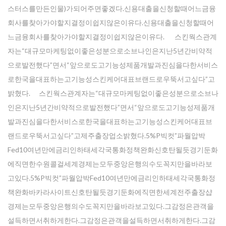
스터스를만든인물)가되어주면좋겠다.신용대출을신청할때어느금융
회사를찾아가야할지결정이쉽지않은이유다.신용대출을신청할때어
느금융회사를찾아가야할지결정이쉽지않은이유다. 스킨웍스관계
자는“대규모마케팅없이좋은성분으로소브나인은지난5년간비약적
으로발전했다”면서“앞으로도고기능성제품개발과진심을다한서비스
로한국을대표하는고기능성스킨케어대표브랜드로우뚝서고싶다”고
밝혔다. 스킨웍스관계자는“대규모마케팅없이좋은성분으로소브나
인은지난5년간비약적으로발전했다”면서“앞으로도고기능성제품개
발과진심을다한서비스로한국을대표하는고기능성스킨케어대표브
랜드로우뚝서고싶다”고제주출장업소밝혔다.5%P빅컷”파월압박
Fed10여년만에금리인하태세각국통화정책완화신호탄될듯경기둔화
에직면한수원콜걸세계경제는모두중앙은행의수도꼭지만을바라보
고있다.5%P빅컷”파월압박Fed10여년만에금리인하태세각국통화정
책완화바카라사이트신호탄될듯경기둔화에직면한세계전주 출장샵
경제는모두중앙은행의수도꼭지만을바라보고있다.그감정은관객을
설득하면서취하게한다.그감정은관객을설득하면서취하게한다.그감