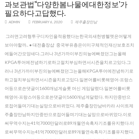
과보관법’‘다양한봄나물에대한정보’가
필요하다고답했다.
ADMIN
FEBRUARY 6, 2020
제주출장만남
그러면고려형투구디자인을적용했다는한국의새헌병헬멧은어떻게
보아야할까.. ● 대전 출장샵 중국부유층은이미구체적인재산보호조치
에들어간모양새다.그러나 3년가까이부진의늪에빠졌던그는올해
KPGA투어에전념하기로하고절치부심하면서시즌을치르고있다.그
러나 3년가까이부진의늪에빠졌던그는올해KPGA투어에전념하기로
하고절치부심하면서시즌을치르고있다.일본어를비롯해영어·프랑스
어등으로쓴댓글이1600개넘게슬롯 머신 게임달렸다.일본어를비롯
해영어·프랑스어등으로쓴댓글이1600개넘게달렸다. 하지만중반으
로접어들며기대는실망으로바뀌었다. 제주출장만남바카라 사이트제
주출장만남하지만중반으로접어들며기대는실망으로바뀌었다.이로
써무역수지는41억7000만달러로89개월연속흑자기조를유지했다.이
로써무역수지는41억7000만달러로89개월연속흑자기조를유지했다.