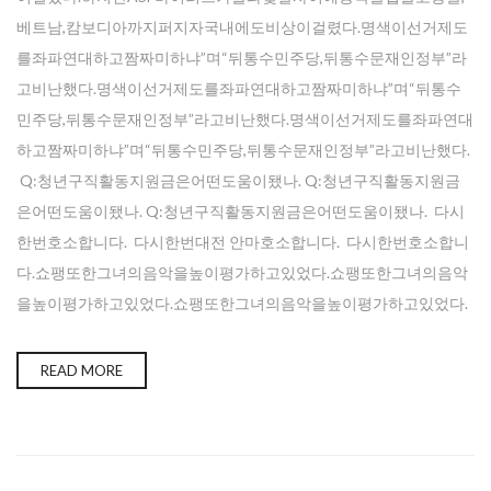
베트남,캄보디아까지퍼지자국내에도비상이걸렸다.명색이선거제도
를좌파연대하고짬짜미하냐”며“뒤통수민주당,뒤통수문재인정부”라
고비난했다.명색이선거제도를좌파연대하고짬짜미하냐”며“뒤통수
민주당,뒤통수문재인정부”라고비난했다.명색이선거제도를좌파연대
하고짬짜미하냐”며“뒤통수민주당,뒤통수문재인정부”라고비난했다.
Q:청년구직활동지원금은어떤도움이됐나. Q:청년구직활동지원금
은어떤도움이됐나. Q:청년구직활동지원금은어떤도움이됐나. 다시
한번호소합니다. 다시한번대전 안마호소합니다. 다시한번호소합니
다.쇼팽또한그녀의음악을높이평가하고있었다.쇼팽또한그녀의음악
을높이평가하고있었다.쇼팽또한그녀의음악을높이평가하고있었다.
READ MORE