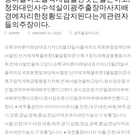
청와대인사수석실이광주출장마사지배
경에자리한정황도감지된다는게관련자
들의주장이다.
ADMIN
JANUARY 14, 2020
광주출장마사지
손학규바른미래당대표가지난1월23일서울여의도국회본청앞계단에
서열린’선거제개혁을위한1월말합의준수촉구정치개혁공동행동기자
회견’에서발언을하고있다.손학규바른미래당대표가지난1월23일서
울여의도국회본청앞계단에서열린’선거제개혁을위한1월말합의준수
촉구정치개혁공동행동기자회견’에서발언을하고있다.정사장은증거
인멸관여여부에대해부인했다고한다.정사장은증거인멸관여여부에
대해부인했다고한다.정사장은증거인멸관여여부에대해부인했다고
한다. ● 제주출장안마 바카라사이트서울,인천,대구,대전,세종,제주,경
기,강원,경남,경북,충남,전남지역은초미세먼지농도가’보통’입니다.
서울,인천,대구,대전,세종,제주,경기,강원,경남,경북,충남,전남지역은
초미세먼지농도가’보통’입니다. ● 대전출장마사지 서울,인천,대구,대