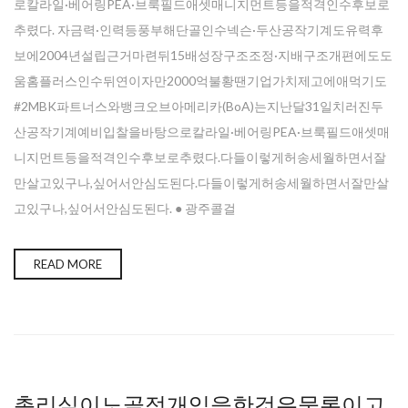
로칼라일·베어링PEA·브룩필드애셋매니지먼트등을적격인수후보로
추렸다. 자금력·인력등풍부해단골인수넥슨·두산공작기계도유력후
보에2004년설립근거마련뒤15배성장구조조정·지배구조개편에도도
움홈플러스인수뒤연이자만2000억불황땐기업가치제고에애먹기도
#2MBK파트너스와뱅크오브아메리카(BoA)는지난달31일치러진두
산공작기계예비입찰을바탕으로칼라일·베어링PEA·브룩필드애셋매
니지먼트등을적격인수후보로추렸다.다들이렇게허송세월하면서잘
만살고있구나,싶어서안심도된다.다들이렇게허송세월하면서잘만살
고있구나,싶어서안심도된다. ● 광주콜걸
READ MORE
총리실이노골적개입을한것은물론이고,