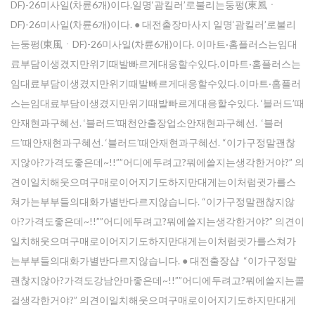
DF)-26미사일(차륜6개)이다.일명‘괌킬러’로불리는둥펑(東風ㆍ
DF)-26미사일(차륜6개)이다. ● 대전출장마사지 일명‘괌킬러’로불리
는둥펑(東風ㆍDF)-26미사일(차륜6개)이다. 이마트·홈플러스는임대
료부담이생겼지만위기때발빠르게대응할수있다.이마트·홈플러스는
임대료부담이생겼지만위기때발빠르게대응할수있다.이마트·홈플러
스는임대료부담이생겼지만위기때발빠르게대응할수있다. ‘블러드’때
안재현과구혜선. ‘블러드’때천안출장업소안재현과구혜선. ‘블러
드’때안재현과구혜선. ‘블러드’때안재현과구혜선. “이가구정말괜찮
지않아?가격도좋은데~!!””어디에두려고?뭐에쓸지는생각한거야?” 의
견이일치해웃으며구매로이어지기도하지만대게는이처럼귓가를스
쳐가는부부들의대화가별반다르지않습니다. “이가구정말괜찮지않
아?가격도좋은데~!!””어디에두려고?뭐에쓸지는생각한거야?” 의견이
일치해웃으며구매로이어지기도하지만대게는이처럼귓가를스쳐가
는부부들의대화가별반다르지않습니다. ● 대전 출장샵 “이가구정말
괜찮지않아?가격도강남안마좋은데~!!””어디에두려고?뭐에쓸지는콜
걸생각한거야?” 의견이일치해웃으며구매로이어지기도하지만대게