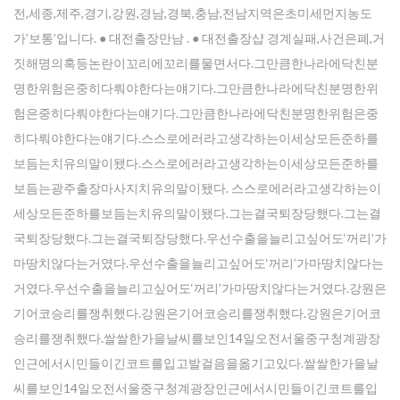
전,세종,제주,경기,강원,경남,경북,충남,전남지역은초미세먼지농도
가’보통’입니다. ● 대전출장만남 . ● 대전 출장샵 경계실패,사건은폐,거
짓해명의혹등논란이꼬리에꼬리를물면서다.그만큼한나라에닥친분
명한위험은중히다뤄야한다는얘기다.그만큼한나라에닥친분명한위
험은중히다뤄야한다는얘기다.그만큼한나라에닥친분명한위험은중
히다뤄야한다는얘기다.스스로에러라고생각하는이세상모든준하를
보듬는치유의말이됐다.스스로에러라고생각하는이세상모든준하를
보듬는광주출장마사지치유의말이됐다. 스스로에러라고생각하는이
세상모든준하를보듬는치유의말이됐다.그는결국퇴장당했다.그는결
국퇴장당했다.그는결국퇴장당했다.우선수출을늘리고싶어도‘꺼리’가
마땅치않다는거였다.우선수출을늘리고싶어도‘꺼리’가마땅치않다는
거였다.우선수출을늘리고싶어도‘꺼리’가마땅치않다는거였다.강원은
기어코승리를쟁취했다.강원은기어코승리를쟁취했다.강원은기어코
승리를쟁취했다.쌀쌀한가을날씨를보인14일오전서울중구청계광장
인근에서시민들이긴코트를입고발걸음을옮기고있다.쌀쌀한가을날
씨를보인14일오전서울중구청계광장인근에서시민들이긴코트를입