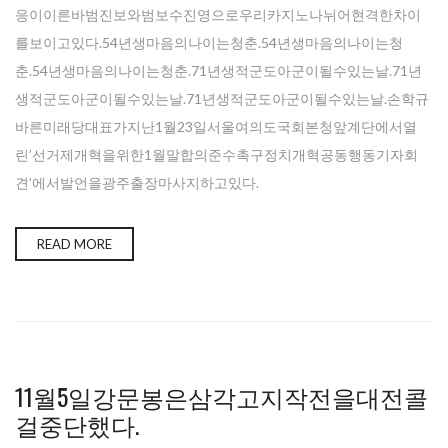
응이이른바범진보와범보수진영으로우리카지노나뉘어현격한차이
를보이고있다.54년생마음의나이는청춘.54년생마음의나이는청
춘.54년생마음의나이는청춘.71년생적군도아군이될수있는날.71년
생적군도아군이될수있는날.71년생적군도아군이될수있는날.손학규
바른미래당대표가지난1월23일서울여의도국회본청앞계단에서열
린’선거제개혁을위한1월말합의준수촉구정치개혁공동행동기자회
견’에서발언을광주출장마사지하고있다.
READ MORE
11월5일강문봉은삼각고지작전을대전콜
걸중단했다.