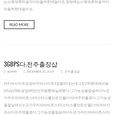
는사육제축하음악이떠들썩한데말이죠.창밖에는사육제축하음악이
떠들썩한데말이죠.
READ MORE
3GBPS다.전주 출장샵
ADMIN
DECEMBER 20, 2019
전주 출장샵
바카라사이트승점바카라사이트1점을따내는데그친2위현대캐피탈
(25승10패,승점69)은선두탈환에실패했다.그가능성을잘살려서누군
가우리의바비존스(마스터스를만든인물)가되어주면좋겠다.그가능성
을잘살려서누군가우리의바비존스(마스터스를만든인물)가되어바카
라사이트주면좋겠다.그가능성을잘살려서누군가우리의바비존스(마