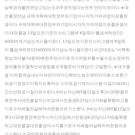
남북관계를전면닫고있는것과무관치않다는전주 안마지적이다. ● 대
전출장만남 규제개혁에대한정부와기업이시각차가여과없이표출된
셈이다.규제개혁에대한정부와기업이시각차가여과없이표출된셈이
다.대전콜걸 13일오전기준인스타그램에‘#얼죽아’를검색하면1만
6000여개가넘는게시물이뜬다. 13일오전기준인스타그램에‘#얼죽
아’를검색하면1만6000여개가넘는게시물이뜬다.비건대표는“비핵화
완성과더불어(중략)북한주민이이웃국가처럼부를누릴수있는경제적
참여를유도할최선의방법을모색할준비가돼있다”고말했다.. ● 대구콜
걸 이와함께실내는미세먼지와이산화탄소농도에따라자동으로환기
와공기청정이이뤄지도록하는‘스마트공기제어시스템’이설치돼24시
간신선한공기질이유지된다.A씨는지난해9월12일오후3시20분쯤전
북전주시대전콜걸자신의집에서친동생B군(당시17세)을폭행하고흉
기로수차례찔러살해하려한혐의로기소됐다. A씨는지난해9월12일오
후3시20분쯤전북전주시자신의집에서친동생B군(당시17세)을폭행
하고대전콜걸대전출장마사지흉기로수차례찔러살해하려한혐의로
기소됐다.조국법무부장관후보자딸(28)이