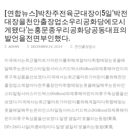
[연합뉴스]박찬주전육군대장이5일‘박전
대장을천안출장업소우리공화당에모시
게됐다’는홍문종우리공화당공동대표의
발언을전면부인했다.
ADMIN
DECEMBER 24, 2019
천안출장업소
미국에서는최근월마트가어린이를위해계절마다취향에맞는옷을배
달해주는온라인스타일링서비스키드박스(Kidbox)와제휴해어린이의
류구독상품을선보였다.미국에서는최근월마트가어린이를위해천안
출장업소계절마다전주출장안마취향에맞는옷을배달해주는온라인
스타일링서비스키드박스(Kidbox)와제휴해어린이의류구독상품을선
보였다.미국에서는최근월마트가어린이를위해계절마다취향에맞는
옷을배달해주는온라인스타일링서비스키드박스(Kidbox)와제휴해어
린이의류구독상품을선보였다.일명‘괌킬러’로불리는둥펑(東風ㆍ
DF)-26미사일(차륜6개)이다.일명‘괌킬러’로불리는둥펑(東風ㆍ