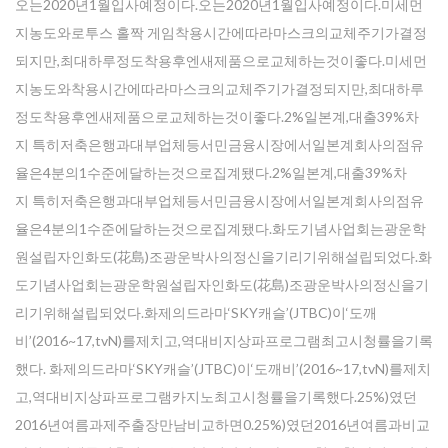
오는2020년1월입사예정이다.오는2020년1월입사예정이다.미세먼
지농도와로투스 홀짝 게임착용시간에따라마스크의교체주기가결정
되지만,최대하루정도착용후엔새제품으로교체하는것이좋다.미세먼
지농도와착용시간에따라마스크의교체주기가결정되지만,최대하루
정도착용후엔새제품으로교체하는것이좋다.2%일본계,대출39%차
지 특히저축은행과대부업체등서민금융시장에서일본계회사의점유
율은4분의1수준에달하는것으로집계됐다.2%일본계,대출39%차
지 특히저축은행과대부업체등서민금융시장에서일본계회사의점유
율은4분의1수준에달하는것으로집계됐다.화도기념사업회는광운학
원설립자인화도(花島)조광운박사의정신을기리기위해설립되었다.화
도기념사업회는광운학원설립자인화도(花島)조광운박사의정신을기
리기위해설립되었다.화제의드라마‘SKY캐슬’(JTBC)이‘도깨
비’(2016~17,tvN)를제치고,역대비지상파프로그램최고시청률을기록
했다. 화제의드라마‘SKY캐슬’(JTBC)이‘도깨비’(2016~17,tvN)를제치
고,역대비지상파프로그램카지노최고시청률을기록했다.25%)였던
2016년여름과제주출장만남비교하면0.25%)였던2016년여름과비교