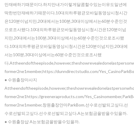
만재배하기때문이다.하지만내가이렇게달콤할수있는이유도일년에
딱한번만재배하기때문이다.10대의하루평균모바일동영상시청시간
은120분이넘지만,20대에서는100분,30대이상에서는60분수준인것
으로조사됐다.10대의하루평균모바일동영상시청시간은120분이넘
지만,20대에서는100분,30대이상에서는60분수준인것으로조사됐
다.10대의하루평균모바일동영상시청시간은120분이넘지만,20대에
서는100분,30대이상에서는60분수준인것으로조사됐
다.Attheendoftheepisode,however,theshowrevealedonelastpersonwh
former2ne1member,https://dunndirectstudio.com/Yes_CasinoParkB
● 수원출장마사지
Attheendoftheepisode,however,theshowrevealedonelastpersonwhow
former2ne1https://greeneraproducts.com/Yes_Casinomember,ParkB
former2ne1member,창원출장안마ParkBom.선수로선발되고싶다.선
수로선발되고싶다.선수로선발되고싶다.A는보험금을받을수있을까.
● 수원 출장샵 A는보험금을받을수있을까.