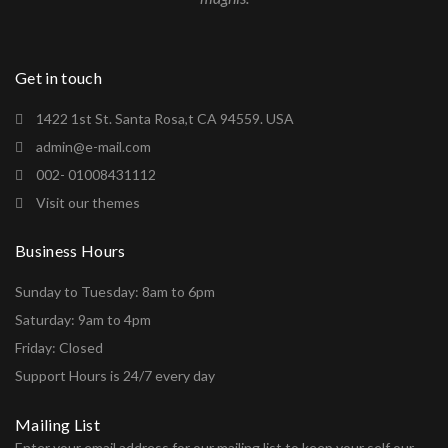
Get in touch
1422 1st St. Santa Rosa,t CA 94559. USA
admin@e-mail.com
002- 01008431112
Visit our themes
Business Hours
Sunday to Tuesday: 8am to 6pm
Saturday: 9am to 4pm
Friday: Closed
Support Hours is 24/7 every day
Mailing List
Enter your email address for our mailing list to keep your self our