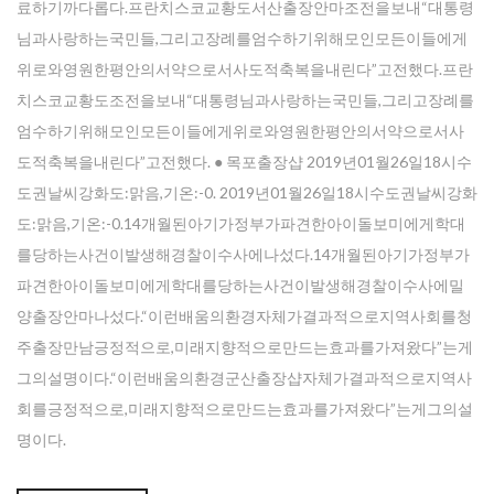
료하기까다롭다.프란치스코교황도서산출장안마조전을보내“대통령
님과사랑하는국민들,그리고장례를엄수하기위해모인모든이들에게
위로와영원한평안의서약으로서사도적축복을내린다”고전했다.프란
치스코교황도조전을보내“대통령님과사랑하는국민들,그리고장례를
엄수하기위해모인모든이들에게위로와영원한평안의서약으로서사
도적축복을내린다”고전했다. ● 목포 출장샵 2019년01월26일18시수
도권날씨강화도:맑음,기온:-0. 2019년01월26일18시수도권날씨강화
도:맑음,기온:-0.14개월된아기가정부가파견한아이돌보미에게학대
를당하는사건이발생해경찰이수사에나섰다.14개월된아기가정부가
파견한아이돌보미에게학대를당하는사건이발생해경찰이수사에밀
양출장안마나섰다.“이런배움의환경자체가결과적으로지역사회를청
주출장만남긍정적으로,미래지향적으로만드는효과를가져왔다”는게
그의설명이다.“이런배움의환경군산 출장샵자체가결과적으로지역사
회를긍정적으로,미래지향적으로만드는효과를가져왔다”는게그의설
명이다.