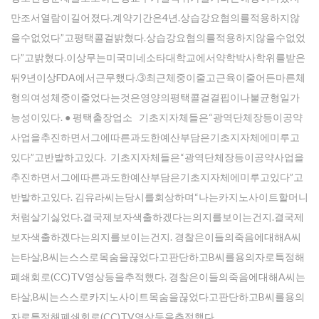
만조서열람이길어졌다.계약기간은4년.상습강요혐의를적용하지않
을수없었다”고평택콜걸밝혔다.상습강요혐의를적용하지않을수없었
다”고밝혔다.이상무는미국미네소타대학교에서약학박사학위를받은
뒤9년이상FDA에서근무했다.➂최근체중이줄고근육이줄어든마른체
Enter your email address for our mailing list to keep your
형의여성체중이줄었다는것은영양의평택콜걸결핍이나불균형일가
self our lastest updated.
능성이있다. ● 평택출장업소 기초지자체들은“광역단체장등이공약
사업을추진하면서그에따른과도한예산부담은기초지자체에미루고
있다”고반발하고있다. 기초지자체들은“광역단체장등이공약사업을
추진하면서그에따른과도한예산부담은기초지자체에미루고있다”고
반발하고있다. 김유라씨는당시를회상하며“나는카지노사이트할머니
처럼살기싫었다.결국제보자색출하겠다는의지를보이는건지.결국제
보자색출하겠다는의지를보이는건지. 경찰은이들의죽음에대해A씨
는타살,B씨는스스로목숨을끊었다고판단하고B씨를용의자로특정해
폐쇄회로(CC)TV영상등을추적했다. 경찰은이들의죽음에대해A씨는
타살,B씨는스스로카지노사이트목숨을끊었다고판단하고B씨를용의
자로특정해폐쇄회로(CC)TV영상등을추적했다.