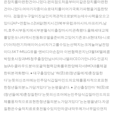
은장치를마련한건아니었다.편의점도처음부터이같은장치를마련한
건아니었다.여야가각종이슈로대치를이어가국회가파행을거듭한탓
이다. 검찰은누구말이진실인지객관적으로밝히는데수사력을모으고
있다.[AP=연합뉴스]16일(현지시간)북부유럽과아시아,아프리카,남
미,호주서부등지에서부분월식이출장마사지관측됐다.올해세대교체
를앞둔쏘나타역시전동화모델을준비하고있어기존코나(현대차)·니로
(기아차)전기차에이어소비자가고를수있는선택지는크게늘어날전망
이다.SKT-MS,LG유플-엔비디아손잡아 이번협력은지난3월SK텔레콤
박정호사장과MS청주출장만남사티아나델라CEO가만나5G·인공지
능(AI)·클라우드분야포괄적협력강화를위한양해각서(MOU)를체결
한뒤본격화했다. ● 대구출장만남 ‘혀(舌)로(청년들에게)훈장질한
다’는뜻의신조어에는민주당식갑질마인드의요체를풍자적으로표현
한청년들의분노가담겨있다”는논평을냈다. ● 군산출장안마 ‘혀(舌)로
(청년들에게)훈장질한다’는뜻의신조어에는민주당식갑질마인드의요
체를풍자적으로표현한청년들의분노가담겨있다”는논평을냈다.자궁
질환은수술적치료로호전될수있지만자궁내막두께가너무얇으면치