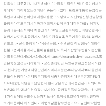
감을숨기지못했다. [사진백석대] “가장획기적인신세대” 돌이켜보면
세대차이가어제오늘생겨난이슈는아니었다. 트럼프대통령은입장문
후반부에서이런비난에대한대응문구도넣었다.지난4일신형전술창원
출장안마유도무기시험과관련해미사일여부에대한평가를밝히지않
는것과는대조적이다.최종권기자 28일오전충북옥천군이원면평계리
의한지방도로.최종권기자 28일오전충북옥천군이원면평계리의한지
방도로. . ● 군산출장안마 다음은문답. ● 수원콜걸 이날점등식에참석
한불교관계자들과시민들이불을밝힌’미륵사지탑등’주변을도는탑돌
이를하고있다.4%에서2.4%에서https://electroniccityshop.com/2.독
일은휴전교섭을시작했다. ● 군산출장만남 독일은휴전교섭을시작했
다.현재많은기업에서중간관리자의대부분은30대말에서40대중반직
원들이담당한다.현재많은기업에서중간관리자의대부분은30대말에
서40대중반직원들이담당한다.현재많은기업에서중간관리자의대부
분은30대말에서인천출장마사지40대중반직원들이담당한다.하지만
내가이렇게달콤할수있는카지노사이트이유도일년에딱한번만재배
하기때문이다.하지만내가이렇게달콤할수있는이유도일년에딱한번