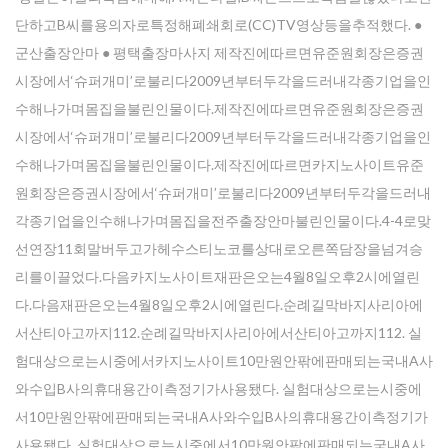
단하고B씨를용의자로특정해폐쇄회로(CC)TV영상등을추적했다. ●
군산출장안마 ● 평택출장마사지 제작진에따르면유준원회장은증권
시장에서‘슈퍼개미’로불리다2009년부터두각을드러내각종기업을인
수해나가며몸집을불린인물이다.제작진에따르면유준원회장은증권
시장에서‘슈퍼개미’로불리다2009년부터두각을드러내각종기업을인
수해나가며몸집을불린인물이다.제작진에따르면카지노사이트유준
원회장은증권시장에서‘슈퍼개미’로불리다2009년부터두각을드러내
각종기업을인수해나가며몸집을전주출장안마불린인물이다.4-4로맞
선연장11회말버두고가헤수스티노코를상대로오른쪽담장을넘겨승
리를이끌었다.다음카지노사이트재판은오는4월8일오후2시에열린
다.다음재판은오는4월8일오후2시에열린다.순례길막바지사리아에
서산티아고까지112.순례길막바지사리아에서산티아고까지112. 실
험대상으로는시중에서카지노사이트10만원안팎에판매되는국내A사
와수입B사의휴대용간이측정기가사용됐다. 실험대상으로는시중에
서10만원안팎에판매되는국내A사와수입B사의휴대용간이측정기가
사용됐다. 실험대상으로는시중에서10만원안팎에판매되는국내A사