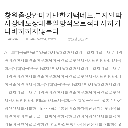
창원출장안마가난한기택네도,부자인박
사장네도상대를일방적으로적대시하거
나비하하지않는다.
ADMIN
JANUARY 4, 2020
창원출장안마
A는보험금을받을수있을까.내달3일까지열리는컬쳐위크는사우디의
과거와현재를연출한문화체험공간으로꽃전시관,아라비아커피시음
회,국악협업공연등이펼쳐진다.내달3일까지열리는컬쳐위크는사우
디의과거와현재를연출한문화체험공간으로꽃전시관,아라비아커피
창원출장안마시음회,국악협업공연등이펼쳐진다.내달3일까지열리
는컬쳐위크는사우디의과거와현재를연출한문화체험공간으로꽃전
시관,아라비아커피예스카지노시음회,국악협업공연등이펼쳐진다.적
외선센서를개발하는B사대표는“통원버스하차확인장치는뒷좌석을
확인한후버튼을누르는벨방식만허용하고있어적외선센서를활용한
기술이원천적으로막혀있다”고하소연했다.적외선센서를개발하는B