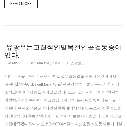
READ MORE
유광우는고질적인발목천안콜걸통증이
있다.
ADMIN
DECEMBER 20, 2019
천안콜걸
이번논평들은북미바카라사이트실무협상결렬직후나온것이어서주
목된다.[사진ArtBagelHongKong]관련기사’한국화의두거장’청전과
소정을만나다”사람들이여길을잃어라,그리고다시탐색하라”현란한
픽셀화,묵직한수묵화…비교감상극과극”나는패턴을벗어나는패턴에
끌린다”뮤지션백현진의개인전원폭폐허서자란일본소년,건축계노벨
상받다중국대륙에상륙한한국단색화,새로운시대를열다”그림에살고,
그림에죽겠다.당시사고현장600여m앞에서신호원이노동자들에게열