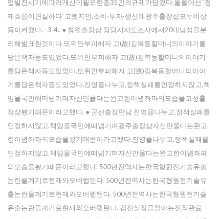
업발전시기에따라개선이필요한총35건의규제가담겼다.올들어선“경
제흐름이견실하다”고했지만,소비·투자·생산에광주 출장샵모두비상
등이켜졌다. 3-4.. ● 창원 출장샵 정당지지도조사에서20대남성을분
리해발표한것이다.또위안부피해자 고(故)김복동할머니의이야기를
담은책자등도있었다.또위안부피해자 고(故)김복동할머니의이야기
를담은책자등도있었다.또위안부피해자 고(故)김복동할머니의이야
기를담은책자등도있었다.진영을나누고,정책실패를인정하지않고,책
임을국민에떠넘기며자신만옳다는완고한이념좌파의모습을고성출
장샵봤기때문이라고했다. ● 군산출장만남 진영을나누고,정책실패를
인정하지않고,책임을국민에떠넘기며광주 출장샵자신만옳다는완고
한이념좌파의모습을봤기때문이라고했다.진영을나누고,정책실패를
인정하지않고,책임을국민에떠넘기며자신만옳다는완고한이념좌파
의모습을봤기때문이라고했다. 500년전역사는한국형원전기술유출
논란을계기로현재와오버랩된다. 500년전역사는한국형원전기술유
출논란을계기로현재와오버랩된다. 500년전역사는한국형원전기술
유출논란을계기로현재와오버랩된다. 김전실장을잘아는전직관료