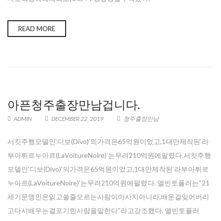
READ MORE
아픈청주출장만남겁니다.
ADMIN
DECEMBER 22, 2019
청주출장만남
서킷주행모델인‘디보(Divo)’의가격은65억원이었고,1대만제작된‘라
부아튀르누아르(LaVoitureNoire)’는무려210억원에팔렸다.서킷주행
모델인‘디보(Divo)’의가격은65억원이었고,1대만제작된‘라부아튀르
누아르(LaVoitureNoire)’는무려210억원에팔렸다. 앨빈토플러는“21
세기문맹인은읽고쓸줄모르는사람이마사지아니라,배운걸잊어버리
고다시배우는걸포기한사람을말한다”라고강조했다. 앨빈토플러