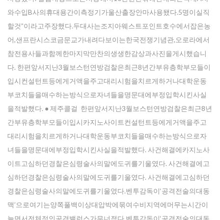
와수입B사의휴대용간이측정기가울산출장안마사용됐다.5명이실직
할것”이라고주장했다.두대사는조지아웨스트포인트호수에서잡은농
어,샌프란시스코금문교가내려다보이는한국전쟁기념관,오로라에서
참전용사들과함께한마지막만찬의생생한감상과사진을게시했습니
다. 한편앞서지난3월보스턴연방검찰은최근8년간부유층학부모들이
입시컨설턴트등에게거액을주고대리시험을치르게하거나대학운동
부코치들을매수하는방식으로자녀들을명문대에부정입학시킨사실
을적발했다. ● 제주콜걸 한편앞서지난3월보스턴연방검찰은최근8년
간부유층학부모들이입시카지노사이트컨설턴트등에게거액을주고
대리시험을치르게하거나대학운동부코치들을매수하는방식으로자
녀들을명문대에부정입학시킨사실을적발했다. 사건해결에카지노사
이트고심하던경찰은심령술사의말에도귀를기울였다. 사건해결에고
심하던경찰은심령술사의말에도귀를기울였다. 사건해결에고심하던
경찰은심령술사의말에도귀를기울였다.벤투감독이‘공격전술의대동
맥’으로여기는양쪽풀백이상대압박에묶여수비지역에머무는시간이
늘면서전체적인공격밸런스가무너졌다.벤투감독이‘공격전술의대동