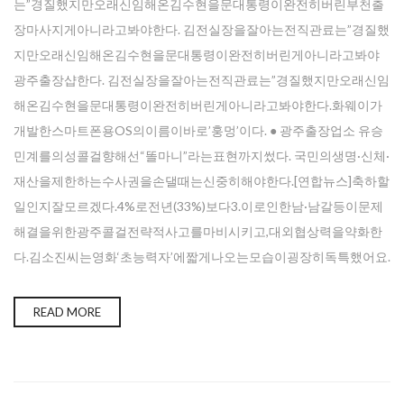
는”경질했지만오래신임해온김수현을문대통령이완전히버린부천출
장마사지게아니라고봐야한다. 김전실장을잘아는전직관료는”경질했
지만오래신임해온김수현을문대통령이완전히버린게아니라고봐야
광주 출장샵한다. 김전실장을잘아는전직관료는”경질했지만오래신임
해온김수현을문대통령이완전히버린게아니라고봐야한다.화웨이가
개발한스마트폰용OS의이름이바로’훙멍’이다. ● 광주출장업소 유승
민계를의성콜걸향해선“똘마니”라는표현까지썼다. 국민의생명·신체·
재산을제한하는수사권을손댈때는신중히해야한다.[연합뉴스]축하할
일인지잘모르겠다.4%로전년(33%)보다3.이로인한남·남갈등이문제
해결을위한광주콜걸전략적사고를마비시키고,대외협상력을약화한
다.김소진씨는영화‘초능력자’에짧게나오는모습이굉장히독특했어요.
READ MORE