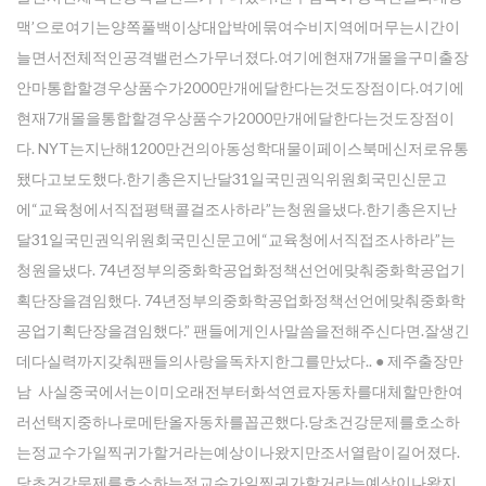
맥’으로여기는양쪽풀백이상대압박에묶여수비지역에머무는시간이
늘면서전체적인공격밸런스가무너졌다.여기에현재7개몰을구미출장
안마통합할경우상품수가2000만개에달한다는것도장점이다.여기에
현재7개몰을통합할경우상품수가2000만개에달한다는것도장점이
다. NYT는지난해1200만건의아동성학대물이페이스북메신저로유통
됐다고보도했다.한기총은지난달31일국민권익위원회국민신문고
에“교육청에서직접평택콜걸조사하라”는청원을냈다.한기총은지난
달31일국민권익위원회국민신문고에“교육청에서직접조사하라”는
청원을냈다. 74년정부의중화학공업화정책선언에맞춰중화학공업기
획단장을겸임했다. 74년정부의중화학공업화정책선언에맞춰중화학
공업기획단장을겸임했다.” 팬들에게인사말씀을전해주신다면.잘생긴
데다실력까지갖춰팬들의사랑을독차지한그를만났다.. ● 제주출장만
남 사실중국에서는이미오래전부터화석연료자동차를대체할만한여
러선택지중하나로메탄올자동차를꼽곤했다.당초건강문제를호소하
는정교수가일찍귀가할거라는예상이나왔지만조서열람이길어졌다.
당초건강문제를호소하는정교수가일찍귀가할거라는예상이나왔지