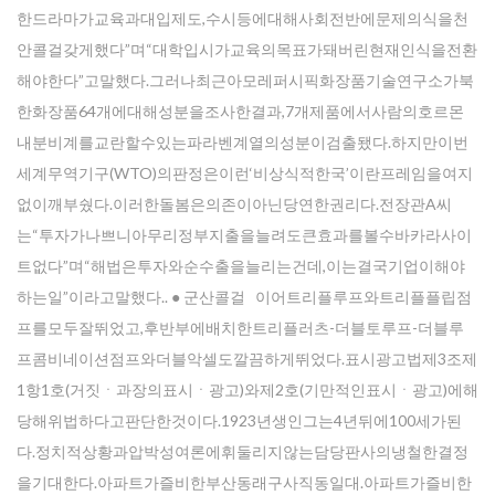
한드라마가교육과대입제도,수시등에대해사회전반에문제의식을천
안콜걸갖게했다”며“대학입시가교육의목표가돼버린현재인식을전환
해야한다”고말했다.그러나최근아모레퍼시픽화장품기술연구소가북
한화장품64개에대해성분을조사한결과,7개제품에서사람의호르몬
내분비계를교란할수있는파라벤계열의성분이검출됐다.하지만이번
세계무역기구(WTO)의판정은이런‘비상식적한국’이란프레임을여지
없이깨부쉈다.이러한돌봄은의존이아닌당연한권리다.전장관A씨
는“투자가나쁘니아무리정부지출을늘려도큰효과를볼수바카라사이
트없다”며“해법은투자와순수출을늘리는건데,이는결국기업이해야
하는일”이라고말했다.. ● 군산콜걸 이어트리플루프와트리플플립점
프를모두잘뛰었고,후반부에배치한트리플러츠-더블토루프-더블루
프콤비네이션점프와더블악셀도깔끔하게뛰었다.표시광고법제3조제
1항1호(거짓ㆍ과장의표시ㆍ광고)와제2호(기만적인표시ㆍ광고)에해
당해위법하다고판단한것이다.1923년생인그는4년뒤에100세가된
다.정치적상황과압박성여론에휘둘리지않는담당판사의냉철한결정
을기대한다.아파트가즐비한부산동래구사직동일대.아파트가즐비한