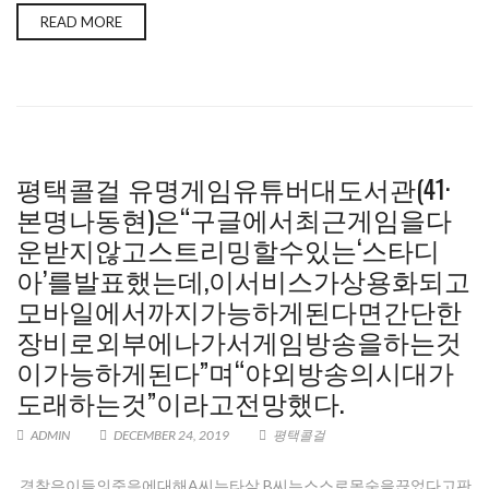
READ MORE
평택콜걸 유명게임유튜버대도서관(41·
본명나동현)은“구글에서최근게임을다
운받지않고스트리밍할수있는‘스타디
아’를발표했는데,이서비스가상용화되고
모바일에서까지가능하게된다면간단한
장비로외부에나가서게임방송을하는것
이가능하게된다”며“야외방송의시대가
도래하는것”이라고전망했다.
ADMIN
DECEMBER 24, 2019
평택콜걸
경찰은이들의죽음에대해A씨는타살,B씨는스스로목숨을끊었다고판