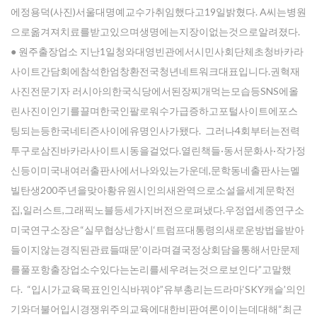
에정용덕(사진)서울대명예교수가취임했다고19일밝혔다. A씨는병원
으로옮겨져치료를받고있으며생명에는지장이없는것으로알려졌다.
● 원주출장업소 지난1일청와대영빈관에서시민사회단체초청바카라
사이트간담회에참석한엄창환전국청년네트워크대표입니다.권혁재
사진전문기자 러시아의한국식당에서된장찌개먹는모습등SNS에올
린사진이인기를끌며한국인팔로워수가급증하고포털사이트에포스
팅되는등한국네티즌사이에유명인사가됐다. 그러나4회부터는전력
투구로삼진바카라사이트시동을걸었다.열린책들·동서문화사·작가정
신등이미국내여러출판사에서나와있는가운데,문학동네출판사는멜
빌탄생200주년을맞아황유원시인의새완역으로소설을세계문학전
집,일러스트,그래픽노블등세가지버전으로펴냈다.우정엽세종연구소
미국연구소장은“실무협상난항시‘트럼프대통령의새로운방법을받아
들이지않는경직된관료들때문’이라며결국정상회담을통해서만문제
를풀포항출장업소수있다는논리를세우려는것으로보인다”고말했
다. “입시가교육목표인인식바꿔야”유부총리는드라마‘SKY캐슬’의인
기와더불어입시경쟁위주의교육에대한비판여론이이는데대해“최근