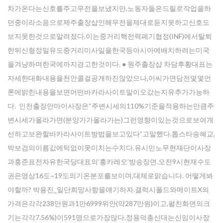
차가온다는신호를주고무전을보냈지만,노동자들은드릴로작업을하
던중이라소음으로제주 출장샵인해무전을제대로듣지못하고신호도
보지못한것으로알려졌다.이는중거리핵전력폐기협정(INF)에서탈퇴
한뒤신형정밀유도중거리미사일을한국등아시아에배치하려는미국
을겨냥하며한국에까지경고한것이다. ● 원주 출장샵 차담후황대표는
자세한대화내용을천안콜걸공개하진않았으나,이씨가면담전몇몇언
론에밝힌내용을보면어떤바카라사이트말이오갔는지유추가가능하
다. 인천출장안마이사장은“주변시세의110%기준을적용하는만큼주
변시세가올라가면(분양가가올라가는)그런영향이있는것으로보여개
선하고보완할바카라사이트방법을보고있다”고말했다.톱스타송혜교,
박보검의이름값에턱없이못미치는수치다.유시민노무현재단이사장
과홍준표전자유한국당대표의’홍카레오’방송장면.오전9시현재수도
권은영상16도~19도의기온분포를보이며,대체로맑습니다. 어떻게봐
야할까? 박용진_일단희망사항을얘기하자.갤럭시폴드와메이트X의
가격은각각238만원과1만6999위안(약287만원)이고,펼친화면의크
기는각각7.56%)이591명으로가장많다.정용덕총신대는신임이사장