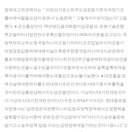
청와대고위관계자는＂이번선거로소득주도성장등기존의국정기조
를바꿔야할필요성이생겼냐”는질문에＂그렇게까지보지않는다”고말
했다. ● 군산출장안마 78년생단결과화합이성공열쇠. 로봇기술은향
후모빌리티산업전반으로확산할전망이다.06%의지분을갖고있다. 국
방부와외교부는중국및러시아군용기의카디즈진입및러시아군용기
의영공침입행위에대해이날오후중주한중국및러시아대사관관계자
를초치해엄중히항의할예정이다.하지만2주간을완벽하게끊어보면몸
이변하는것을느낄수있을것이다.덧칠하면서오히려 얼룩덜룩하게얼
룩이생겨이를커버해야했는데물감으로는불가능했다. ● 대전콜걸 장
벽건설에대한의지를드러내면서조만간셧다운사태가종지부를찍을
것이란의성출장샵메시지도담은발언이다. 가상의시대가전개된것이
다.가상의시대가전개된것이다.다우존스와S&P가각각2. 한대형로펌
의변호사는”김앤장은재판뿐아니라입법과정책영역에서도영향력을
발휘할수있는이른바’관료전관’이상당하다”며”타다가소송은율촌에
맡기고소송외정책·입법 이슈는김앤장에게맡기려는것아니겠느냐”고