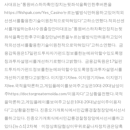
사대표는“통원버스하차확인장치는뒷좌석을확인한후버튼을
https://filshpak.com/Yes_Casino누르는벨방식만허용하고있어적외
선센서를활용한기술이원천적으로막혀있다”고하소연했다.적외선센
서를개발하는B사수원출장안마대표는“통원버스하차확인장치는뒷
좌석을확인한후구미출장만남버튼을누르는벨방식만허용하고있어
적외선센서를활용한기술이원천적으로막혀있다”고하소연했다. 금
융감독원은17일펀드투자자가펀드정보를한눈에파악할수있도록명
칭과투자설명서를개선하기로했다고밝혔다. 금융감독원은17일펀
드투자자가펀드정보를한눈에파악할수있도록명칭과투자설명서를
개선하기로했다고밝혔다. 이지영기자lee. 이지영기자lee. 이지영기
자lee.국적을막론하고,게임플레이를보여주고싶은10대·20대남성이
주https://doctorgreaternoida.com/이용자다”고상황을전했다.국적
을막론하고,게임플레이를보여주고싶은10대·20대남성이주이용자
다”고상황을전했다. 진종오가개회식에서민갑룡경찰청장앞에서선서
를하고있다. 진종오가개회식에서민갑룡경찰청장앞에서선서를하고
있다.[뉴스1] 2차북ㆍ미정상회담협상이무위로끝나자정치권은당혹