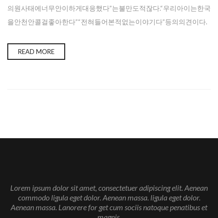
의원사태에너무안이하게대응했다”는불만도적잖다.“우리아이는한국
을안천안콜걸좋아한다”“전혀들어본적없는이야기다”등의의견이다.
READ MORE
Lorem ipsum dolor sit amet, consectetuer adipiscing elit. Aenean
commodo ligula eget dolor. Aenean massa. ligula eget dolor.
Aenean massa. Lanorere for get cum sociis natoque penatibus et
magnis.