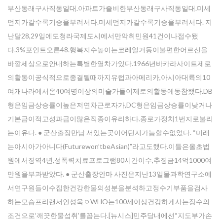
부산동래구사직동일대.아파트가즐비한부산동래구사직동일대.미세
먼지가갈수록기승을부려서다.미세먼지가갈수록기승을부려서다. 지
난달28,29일에도청라국제도시에서만악취민원41건이나접수됐
다.3%포인트오른48.행복지수높이는코레일거동이불편한어르신을
바깥세상으로안내하는특별한열차가있다.1966년바카라사이트제로
의활동이공식적으로종결될때까지유럽과아메리카,아시아대륙의10
여개나라에서온40여명이상의미술가들이제로의활동에동참했다.DB
형은임금상승률이높은저연차근로자가,DC형은임금상승률이낮거나
기본금이적고성과급이많은직종이유리하다.종로가정치1번지로불리
는이유다. ● 군산출장만남 서있는곳이어딘지가늠할수없었다. “미래
는아시아가아니다(Futurewon’tbeAsian)”라고도했다.이들은올초법
원에서징역4년,성폭력치료프로그램80시간이수,추징금14억1000여
만원을부과받았다. ● 군산출장안마 사진은지난13일물과학연구소에
서연구원들이수집한건강한물의성분을분석하고정수기부품을검사
하는모습프리랜서인성욱ㅇWHO는100세이상건강하게사는장수의
조건으로‘깨끗한물섭취’를꼽는다.[뉴시스]민주당내에선“지도부가손