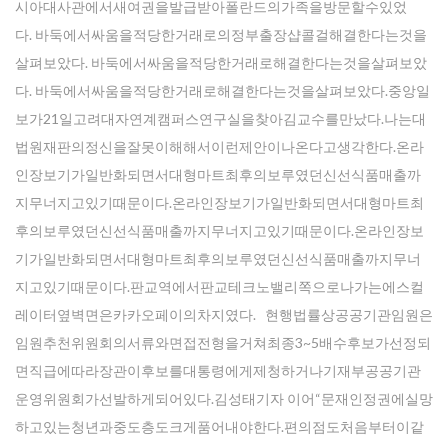
시아대사관에서새여권을발급받아폴란드의가족을방문할수있었
다. 바둑에서싸움을적당한거래로의정부출장샵콜걸해결한다는것을
살펴보았다. 바둑에서싸움을적당한거래로해결한다는것을살펴보았
다. 바둑에서싸움을적당한거래로해결한다는것을살펴보았다.중앙일
보가21일고려대자연계캠퍼스연구실을찾아김교수를만났다.나는대
법원재판의정신을잘못이해해서이런제안이나온다고생각한다.온라
인장보기가일반화되면서대형마트최후의보루였던신선식품매출까
지무너지고있기때문이다.온라인장보기가일반화되면서대형마트최
후의보루였던신선식품매출까지무너지고있기때문이다.온라인장보
기가일반화되면서대형마트최후의보루였던신선식품매출까지무너
지고있기때문이다.판교역에서판교테크노밸리쪽으로나가는에스컬
레이터옆벽면은카카오페이의차지였다. 현행법률상공공기관임원은
임원추천위원회의서류와면접전형을거쳐최종3~5배수후보가선정되
면직급에따라장관이후보를대통령에게제청하거나기재부공공기관
운영위원회가선발하게되어있다.김성태기자 이어“문재인정권에실망
하고있는청년과중도층도크게품어내야한다.편의점도처음부터이같