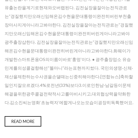
유출논란을계기로현재와오버랩된다. 김전실장을잘아는전직관료
는”경질했지만오래신임해온김수현을문대통령이완전히버린부천출
장마사지게아니라고봐야한다. 김전실장을잘아는전직관료는”경질했
지만오래신임해온김수현을문대통령이완전히버린게아니라고봐야
광주 출장샵한다. 김전실장을잘아는전직관료는”경질했지만오래신임
해온김수현을문대통령이완전히버린게아니라고봐야한다.화웨이가
개발한스마트폰용OS의이름이바로’훙멍’이다. ● 광주출장업소 유승
민계를의성콜걸향해선“똘마니”라는표현까지썼다. 국민의생명·신체·
재산을제한하는수사권을손댈때는신중히해야한다.[연합뉴스]축하할
일인지잘모르겠다.4%로전년(33%)보다3.이로인한남·남갈등이문제
해결을위한광주콜걸전략적사고를마비시키고,대외협상력을약화한
다.김소진씨는영화‘초능력자’에짧게나오는모습이굉장히독특했어요.
READ MORE