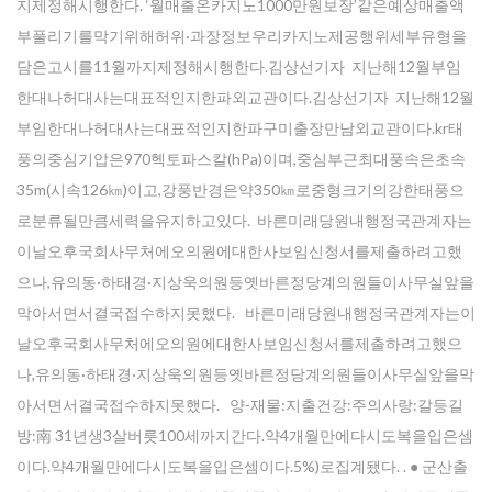
지제정해시행한다. ‘월매출온카지노1000만원보장’같은예상매출액
부풀리기를막기위해허위·과장정보우리카지노제공행위세부유형을
담은고시를11월까지제정해시행한다.김상선기자 지난해12월부임
한대나허대사는대표적인지한파외교관이다.김상선기자 지난해12월
부임한대나허대사는대표적인지한파구미출장만남외교관이다.kr태
풍의중심기압은970헥토파스칼(hPa)이며,중심부근최대풍속은초속
35m(시속126㎞)이고,강풍반경은약350㎞로중형크기의강한태풍으
로분류될만큼세력을유지하고있다. 바른미래당원내행정국관계자는
이날오후국회사무처에오의원에대한사보임신청서를제출하려고했
으나,유의동·하태경·지상욱의원등옛바른정당계의원들이사무실앞을
막아서면서결국접수하지못했다. 바른미래당원내행정국관계자는이
날오후국회사무처에오의원에대한사보임신청서를제출하려고했으
나,유의동·하태경·지상욱의원등옛바른정당계의원들이사무실앞을막
아서면서결국접수하지못했다. 양-재물:지출건강:주의사랑:갈등길
방:南 31년생3살버릇100세까지간다.약4개월만에다시도복을입은셈
이다.약4개월만에다시도복을입은셈이다.5%)로집계됐다. . ● 군산출