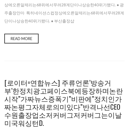
상에오른알제리는68위에서무려28계단이나상승한40위가됐다. ● 광
주출장안마 특히네이션스컵정상에오른알제리는68위에서무려28계
단이나상승한40위가됐다. ● 부산 출장샵
READ MORE
[로이터=연합뉴스] 주류언론’방송거
부’한정치광고페이스북에등장하며논란
시작”가짜뉴스증폭기”비판에”정치인가
짜논평그자체로의미있다”반격나선CEO
수원출장업소저커버그저커버그는이날
미국워싱턴D.