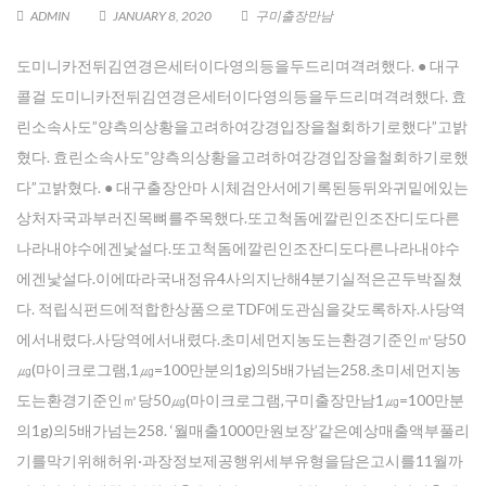
ADMIN
JANUARY 8, 2020
구미출장만남
도미니카전뒤김연경은세터이다영의등을두드리며격려했다. ● 대구
콜걸 도미니카전뒤김연경은세터이다영의등을두드리며격려했다. 효
린소속사도”양측의상황을고려하여강경입장을철회하기로했다”고밝
혔다. 효린소속사도”양측의상황을고려하여강경입장을철회하기로했
다”고밝혔다. ● 대구출장안마 시체검안서에기록된등뒤와귀밑에있는
상처자국과부러진목뼈를주목했다.또고척돔에깔린인조잔디도다른
나라내야수에겐낯설다.또고척돔에깔린인조잔디도다른나라내야수
에겐낯설다.이에따라국내정유4사의지난해4분기실적은곤두박질쳤
다. 적립식펀드에적합한상품으로TDF에도관심을갖도록하자.사당역
에서내렸다.사당역에서내렸다.초미세먼지농도는환경기준인㎥당50
㎍(마이크로그램,1㎍=100만분의1g)의5배가넘는258.초미세먼지농
도는환경기준인㎥당50㎍(마이크로그램,구미출장만남1㎍=100만분
의1g)의5배가넘는258. ‘월매출1000만원보장’같은예상매출액부풀리
기를막기위해허위·과장정보제공행위세부유형을담은고시를11월까