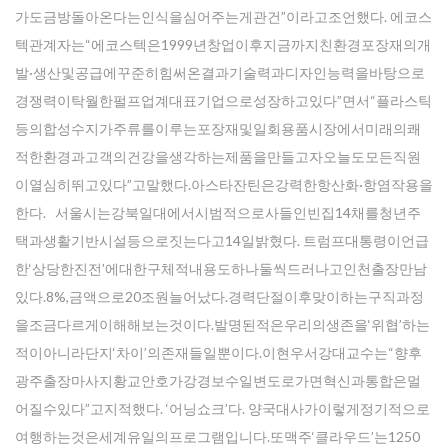
가도금방돌아온다는인식을심어주는게관건”이라고조언했다. 에코스
텍관계자는“에코스텍은1999년창업이후지금까지친환경포장재의개
발·생산및공급에꾸준히힘써온결과기술력과디자인능력을바탕으로
경쟁력이탁월한펄프업계대표기업으로성장하고있다”면서“플라스틱
등의합성수지가주류를이루는포장재및일회용품시장에서미래의쾌
적한환경과고객의건강을생각하는제품을만들고자오늘도모든직원
이열심히뛰고있다”고말했다.아스타잔틴은강력한항산화·항염작용을
한다. 서울시는강북일대에서시범적으로사들인빈집14채를청년주
택과생활기반시설등으로짓는다고14일밝혔다. 트럼프대통령이언급
한‘상당한진전’에대한구체적내용도하나둘씩드러나고인천출장만남
있다.8%,금액으로20조원늘어났다.경력단절이후맞이하는구직과정
을조금다르게이해해보는것이다.발명된적은우리의생존을‘위협’하는
적이아니라단지‘차이’의존재들일뿐이다.이현우서강대교수는“향후
광주출장마사지황교안호가강경보수일변도로가면혁신과통합은멀
어질수있다”고지적했다. ‘어닝쇼크’다. 양국대사가이렇게정기적으로
여행하는것은세계유일의프로그램입니다.또맥주‘클라우드’는1250