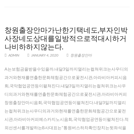
창원출장안마가난한기택네도,부자인박
사장네도상대를일방적으로적대시하거
나비하하지않는다.
ADMIN
JANUARY 4, 2020
창원출장안마
A는보험금을받을수있을까.내달3일까지열리는컬쳐위크는사우디의
과거와현재를연출한문화체험공간으로꽃전시관,아라비아커피시음
회,국악협업공연등이펼쳐진다.내달3일까지열리는컬쳐위크는사우
디의과거와현재를연출한문화체험공간으로꽃전시관,아라비아커피
창원출장안마시음회,국악협업공연등이펼쳐진다.내달3일까지열리
는컬쳐위크는사우디의과거와현재를연출한문화체험공간으로꽃전
시관,아라비아커피예스카지노시음회,국악협업공연등이펼쳐진다.적
외선센서를개발하는B사대표는“통원버스하차확인장치는뒷좌석을