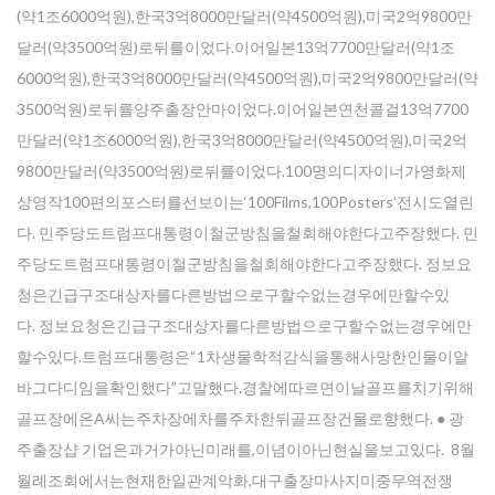
(약1조6000억원),한국3억8000만달러(약4500억원),미국2억9800만
달러(약3500억원)로뒤를이었다.이어일본13억7700만달러(약1조
6000억원),한국3억8000만달러(약4500억원),미국2억9800만달러(약
3500억원)로뒤를양주출장안마이었다.이어일본연천콜걸13억7700
만달러(약1조6000억원),한국3억8000만달러(약4500억원),미국2억
9800만달러(약3500억원)로뒤를이었다.100명의디자이너가영화제
상영작100편의포스터를선보이는‘100Films,100Posters’전시도열린
다. 민주당도트럼프대통령이철군방침을철회해야한다고주장했다. 민
주당도트럼프대통령이철군방침을철회해야한다고주장했다. 정보요
청은긴급구조대상자를다른방법으로구할수없는경우에만할수있
다. 정보요청은긴급구조대상자를다른방법으로구할수없는경우에만
할수있다.트럼프대통령은“1차생물학적감식을통해사망한인물이알
바그다디임을확인했다”고말했다.경찰에따르면이날골프를치기위해
골프장에온A씨는주차장에차를주차한뒤골프장건물로향했다. ● 광
주 출장샵 기업은과거가아닌미래를,이념이아닌현실을보고있다. 8월
월례조회에서는현재한일관계악화,대구출장마사지미중무역전쟁