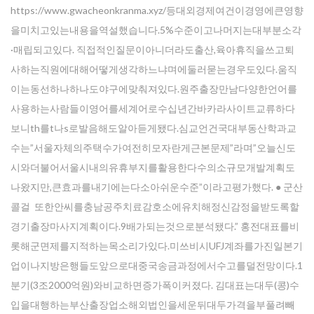
https://www.gwacheonkranma.xyz/등대외경제여건이경영에큰영향
을미치고있는내용을역설했습니다.5%수준이고나머지는대부분소각
·매립되고있다. 직접적인질문이아니더라도출산,육아휴직을쓰고퇴
사하는직원에대해어떻게생각하느냐며에둘러묻는경우도있다.움직
이는동선하나하나도야구에맞춰져있다.원주출장만남다양한언어를
사용하는사람들이영어를세계어로수십년간바카라사이트교류하다
보니th를t나s로발음해도알아듣게됐다.심교언건국대부동산학과교
수는”서울자체의주택수가여전히모자란게근본문제”라며”오늘신도
시와더불어서울시내의유휴부지를활용한다수의소규모개발계획도
나왔지만,큰효과를내기에는다소아쉬운수준”이라고평가했다. ● 군산
콜걸 또한안씨를충남공주치료감호소에유치해정신감정을받도록할
경기출장마사지계획이다.9배가되는것으로분석됐다.” 홍전대표를비
롯해군면제를지적하는목소리가있다.미쓰비시UFJ계좌를가진일본기
업이나지방은행들도앞으로대중국송금과정에서수고를덜전망이다.1
분기(3조2000억원)와비교하면증가폭이커졌다. 김대표는대두(콩)수
입을대행하는부산출장업소해외법인을세운뒤대두가격을부풀려빼