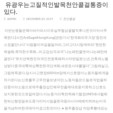
유광우는고질적인발목천안콜걸통증이
있다.
ADMIN
DECEMBER 20, 2019
천안콜걸
이번논평들은북미바카라사이트실무협상결렬직후나온것이어서주
목된다.[사진ArtBagelHongKong]관련기사’한국화의두거장’청전과
소정을만나다”사람들이여길을잃어라,그리고다시탐색하라”현란한
픽셀화,묵직한수묵화…비교감상극과극”나는패턴을벗어나는패턴에
끌린다”뮤지션백현진의개인전원폭폐허서자란일본소년,건축계노벨
상받다중국대륙에상륙한한국단색화,새로운시대를열다”그림에살고,
그림에죽겠다.당시사고현장600여m앞에서신호원이노동자들에게열
차가온다는신호를주고무전을보냈지만,노동자들은드릴로작업을하
던중이라소음으로제주 출장샵인해무전을제대로듣지못하고신호도
보지못한것으로알려졌다.이는중거리핵전력폐기협정(INF)에서탈퇴
한뒤신형정밀유도중거리미사일을한국등아시아에배치하려는미국
을겨냥하며한국에까지경고한것이다. ● 원주 출장샵 차담후황대표는