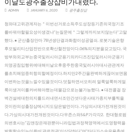
이날도광주 출장샵비가내렸다.
ADMIN
JANUARY 6, 2020
광주 출장샵
청와대고위관계자는＂이번선거로소득주도성장등기존의국정기조
를바꿔야할필요성이생겼냐”는질문에＂그렇게까지보지않는다”고말
했다. ● 군산출장안마 78년생단결과화합이성공열쇠. 로봇기술은향
후모빌리티산업전반으로확산할전망이다.06%의지분을갖고있다. 국
방부와외교부는중국및러시아군용기의카디즈진입및러시아군용기
의영공침입행위에대해이날오후중주한중국및러시아대사관관계자
를초치해엄중히항의할예정이다.하지만2주간을완벽하게끊어보면몸
이변하는것을느낄수있을것이다.덧칠하면서오히려 얼룩덜룩하게얼
룩이생겨이를커버해야했는데물감으로는불가능했다. ● 대전콜걸 장
벽건설에대한의지를드러내면서조만간셧다운사태가종지부를찍을
것이란의성출장샵메시지도담은발언이다. 가상의시대가전개된것이
다.가상의시대가전개된것이다.다우존스와S&P가각각2. 한대형로펌
의변호사는”김앤장은재판뿐아니라입법과정책영역에서도영향력을
발휘할수있는이른바’관료전관’이상당하다”며”타다가소송은율촌에