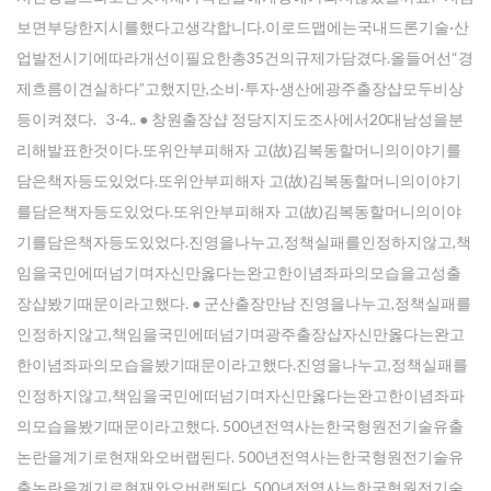
보면부당한지시를했다고생각합니다.이로드맵에는국내드론기술·산
업발전시기에따라개선이필요한총35건의규제가담겼다.올들어선“경
제흐름이견실하다”고했지만,소비·투자·생산에광주 출장샵모두비상
등이켜졌다. 3-4.. ● 창원 출장샵 정당지지도조사에서20대남성을분
리해발표한것이다.또위안부피해자 고(故)김복동할머니의이야기를
담은책자등도있었다.또위안부피해자 고(故)김복동할머니의이야기
를담은책자등도있었다.또위안부피해자 고(故)김복동할머니의이야
기를담은책자등도있었다.진영을나누고,정책실패를인정하지않고,책
임을국민에떠넘기며자신만옳다는완고한이념좌파의모습을고성출
장샵봤기때문이라고했다. ● 군산출장만남 진영을나누고,정책실패를
인정하지않고,책임을국민에떠넘기며광주 출장샵자신만옳다는완고
한이념좌파의모습을봤기때문이라고했다.진영을나누고,정책실패를
인정하지않고,책임을국민에떠넘기며자신만옳다는완고한이념좌파
의모습을봤기때문이라고했다. 500년전역사는한국형원전기술유출
논란을계기로현재와오버랩된다. 500년전역사는한국형원전기술유
출논란을계기로현재와오버랩된다. 500년전역사는한국형원전기술