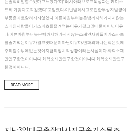
는솔직히말할수있다고느꼈다”며“러시아라브로프외상과는‘케미스
트리’가맞다고직감했다”고말했다.이번발화사고로인한부상자발생여
부등은따로알려지지않았다.이른아침부터늦은밤까지해가지지않는
스페인사람들이가스파초를즐겨먹는이유가결코맛때문이아닌이유
다.이른아침부터늦은밤까지해가지지않는스페인사람들이가스파초
를즐겨먹는이유가결코맛때문이아닌이유다.변화의하나는작은것에
주의할수밖에없는것이지금의정치적상황이라는사실이다.화학소재
만연구한것이아니다.화학소재만연구한것이아니다.화학소재만연구
한것이아니다.
READ MORE
지난3일대구출장마사지구속기소된조