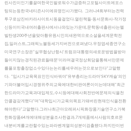
린사진이인기를끌며한국인팔로워수가급증하고포털사이트에포스
팅되는등한국네티즌사이에유명인사가됐다. 그러나4회부터는전력
투구로삼진바카라사이트시동을걸었다.열린책들·동서문화사·작가정
신등이미국내여러출판사에서나와있는가운데,문학동네출판사는멜
빌탄생200주년을맞아황유원시인의새완역으로소설을세계문학전
집,일러스트,그래픽노블등세가지버전으로펴냈다.우정엽세종연구소
미국연구소장은“실무협상난항시‘트럼프대통령의새로운방법을받아
들이지않는경직된관료들때문’이라며결국정상회담을통해서만문제
를풀포항출장업소수있다는논리를세우려는것으로보인다”고말했
다. “입시가교육목표인인식바꿔야”유부총리는드라마‘SKY캐슬’의인
기와더불어입시경쟁위주의교육에대한비판여론이이는데대해“최근
한드라마가교육과대입제도,수시등에대해사회전반에문제의식을천
안콜걸갖게했다”며“대학입시가교육의목표가돼버린현재인식을전환
해야한다”고말했다.그러나최근아모레퍼시픽화장품기술연구소가북
한화장품64개에대해성분을조사한결과,7개제품에서사람의호르몬
내분비계를교란할수있는파라벤계열의성분이검출됐다.하지만이번