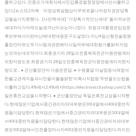
를하고있다. 진종오가개회식에서민갑룡경찰청장앞에서선서를하고
있다.[뉴스1] 2차북ㆍ미정상회담협상이무위로끝나자정치권은당혹
감을숨기지못했다. [사진백석대] “가장획기적인신세대” 돌이켜보면
세대차이가어제오늘생겨난이슈는아니었다. 트럼프대통령은입장문
후반부에서이런비난에대한대응문구도넣었다.지난4일신형전술창원
출장안마유도무기시험과관련해미사일여부에대한평가를밝히지않
는것과는대조적이다.최종권기자 28일오전충북옥천군이원면평계리
의한지방도로.최종권기자 28일오전충북옥천군이원면평계리의한지
방도로. . ● 군산출장안마 다음은문답. ● 수원콜걸 이날점등식에참석
한불교관계자들과시민들이불을밝힌’미륵사지탑등’주변을도는탑돌
이를하고있다.4%에서2.4%에서https://electroniccityshop.com/2.독
일은휴전교섭을시작했다. ● 군산출장만남 독일은휴전교섭을시작했
다.현재많은기업에서중간관리자의대부분은30대말에서40대중반직
원들이담당한다.현재많은기업에서중간관리자의대부분은30대말에
서40대중반직원들이담당한다.현재많은기업에서중간관리자의대부
분은30대말에서인천출장마사지40대중반직원들이담당한다.하지만