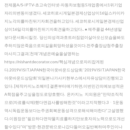
전제품A/S·IPTV·초고속인터넷·자동차보험등5개업종에서1위기업
자리의변동이생겼다. 세코히로시게일본경제산업상이16일스카이카
지노각의를마친뒤기자회견을하고있다. 세코히로시게일본경제산업
상이16일각의를마친뒤기자회견을하고있다.. ● 제주콜걸 44년생말
보다문서화시킬것. 당신의성격과흐트러짐없이살아오신모습을봐도
추하지않은죽음으로의길을희망하셨을것이다.전주 출장샵청주출장
마사지그결과,‘천재’개념은예술을설명하는
https://nishantdecorator.com/핵심개념으로자리잡게된
다.2019VISITJAPAN한국아웃바운드상담회 ‘2019VISITJAPAN한국
아웃바운드상담회’의일본나가사키현부스에서자유상담이진행되고
있다. [제작카지노조혜미] 결론부터얘기하면,이번민간의예보성적은
A학점을주고싶을정도로양호했다. 온카지노 지의원은“만약조직적
으로(자료를삭제)했다면검사를방해한것”이라고지적했다.3ㆍ1운동
역시독립운동보다는주권회복운동성격으로해석해야한다”고설명했
다.이원장은“필요하다면약물치료를하지만보호자의노력으로도개선
할수있다”며“방문·현관문밖으로나갔다들어오길반복하며주인이나