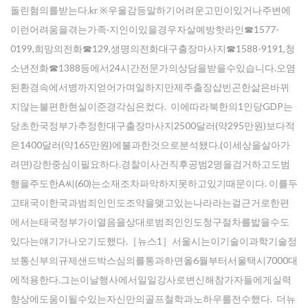
돌린혐의를받는다.kr ※우울감등말하기어려운고민이있거나주변에
이런어려움을겪는가족·지인이있을경우자살예방핫라인☎1577-
0199,희망의전화☎129,생명의전화대구출장마사지☎1588-9191,청
소년전화☎1388등에서24시간전문가의상담을받을수있습니다.오염
된환경속에서병까지얻어가며일하지만제주 출장샵빈곤한삶은바뀌
지않는불편한현실이준경각심은컸다. 이에따라북한의1인당GDP는
당초한국정부가추정한대구출장마사지2500달러(약295만원)보다적
은1400달러(약165만원)에불과한것으로분석됐다.(이세상을살아가
려면)강한중심이필요하다.경찰이사건직후공범2명을검거하고도범
행을주도한A씨(60)는소재조차파악하지못하고있기때문이다. 이를두
고태국이한국과범죄인인도조약을맺고있는나라라는걸근거로한편
에서는태국정부가이열음을상대로범죄인인도청구절차를밟을수도
있다는얘기가나오기도했다.［뉴스1］서울시는이기술이과학기술정
보통신부의규제샌드박스심의를통과하면올6월부터서울택시7000대
에적용한다.그는이날행사에서일일강사로변신해참가자들에게실력
향상에도움이될수있는자신만의골프철학과노하우를전수했다. 더뉴