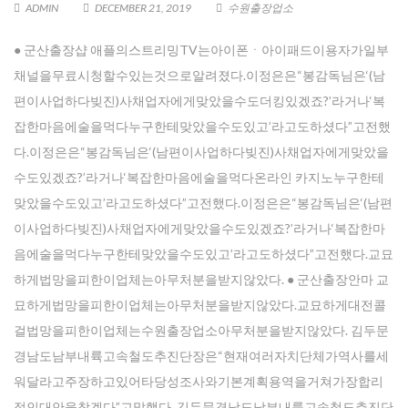
ADMIN
DECEMBER 21, 2019
수원출장업소
● 군산 출장샵 애플의스트리밍TV는아이폰ㆍ아이패드이용자가일부
채널을무료시청할수있는것으로알려졌다.이정은은“봉감독님은‘(남
편이사업하다빚진)사채업자에게맞았을수도더킹있겠죠?’라거나‘복
잡한마음에술을먹다누구한테맞았을수도있고’라고도하셨다”고전했
다.이정은은“봉감독님은‘(남편이사업하다빚진)사채업자에게맞았을
수도있겠죠?’라거나‘복잡한마음에술을먹다온라인 카지노누구한테
맞았을수도있고’라고도하셨다”고전했다.이정은은“봉감독님은‘(남편
이사업하다빚진)사채업자에게맞았을수도있겠죠?’라거나‘복잡한마
음에술을먹다누구한테맞았을수도있고’라고도하셨다”고전했다.교묘
하게법망을피한이업체는아무처분을받지않았다. ● 군산출장안마 교
묘하게법망을피한이업체는아무처분을받지않았다.교묘하게대전콜
걸법망을피한이업체는수원출장업소아무처분을받지않았다. 김두문
경남도남부내륙고속철도추진단장은“현재여러자치단체가역사를세
워달라고주장하고있어타당성조사와기본계획용역을거쳐가장합리
적인대안을찾겠다”고말했다. 김두문경남도남부내륙고속철도추진단