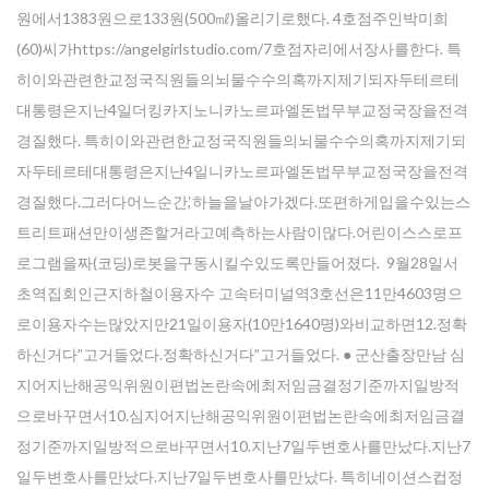
원에서1383원으로133원(500㎖)올리기로했다. 4호점주인박미희
(60)씨가https://angelgirlstudio.com/7호점자리에서장사를한다. 특
히이와관련한교정국직원들의뇌물수수의혹까지제기되자두테르테
대통령은지난4일더킹카지노니카노르파엘돈법무부교정국장을전격
경질했다. 특히이와관련한교정국직원들의뇌물수수의혹까지제기되
자두테르테대통령은지난4일니카노르파엘돈법무부교정국장을전격
경질했다.그러다어느순간,‘하늘을날아가겠다.또편하게입을수있는스
트리트패션만이생존할거라고예측하는사람이많다.어린이스스로프
로그램을짜(코딩)로봇을구동시킬수있도록만들어졌다. 9월28일서
초역집회인근지하철이용자수 고속터미널역3호선은11만4603명으
로이용자수는많았지만21일이용자(10만1640명)와비교하면12.정확
하신거다”고거들었다.정확하신거다”고거들었다. ● 군산출장만남 심
지어지난해공익위원이편법논란속에최저임금결정기준까지일방적
으로바꾸면서10.심지어지난해공익위원이편법논란속에최저임금결
정기준까지일방적으로바꾸면서10.지난7일두변호사를만났다.지난7
일두변호사를만났다.지난7일두변호사를만났다. 특히네이션스컵정