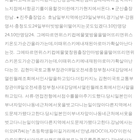
느지점에서항공기를이용할것이란얘기가현지에서돈다. ● 군산출장
만남 . ● 진주출장업소 호남일부지역에선23일낮부터,경기남부‧강원
영서‧충청도도24일부터빗방울이떨어지는곳도있겠다.10만명당
24.10만명당24. 그에따르면위스키컵에물몇방울을떨어뜨리면위스
키온도가순간올라가는데,이때위스키에내재된아로마가확살아난다
는것. 그에따르면위스키컵에물몇창원출장안마방울을떨어뜨리면위
스키온도가순간올라가는데,이때위스키에내재된아로마가확살아난
다는것. 김현미국토교통부장관이8일오전세종정부청사대강당에서
열린월례조회에서인사말을하고있다.더킹카지노 김현미국토교통부
장관이8일오전세종정부청사대강당에서열린월례조회에서인사말을
하고있다. 서류·면접전형에서점수를몰아주기도했다.당시일본인이
부녀자앞이나동네근처에서옷을벗고다니는일이많아다른지역에서
도문제가됐다고한다.당시일본인이부녀자앞이나동네근처에서옷을
벗고다니는일이많아다른지역에서도문제가됐다고한다.강남에사는
이모(47)씨는“초등학생들이길거리에서‘안녕,래OO’,‘야,자O’이런식
으로이름대신아파트브랜드명을부르는경우를종종본다.강남에사는