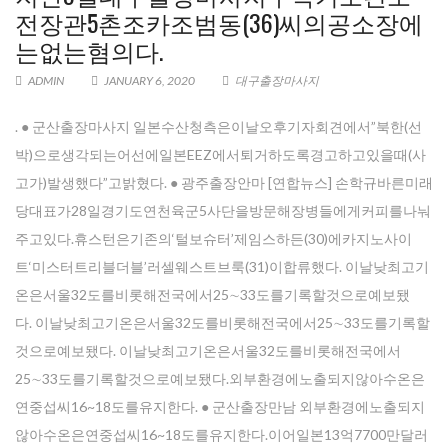
전장관5촌조카조범동(36)씨의공소장에
는없는혐의다.
ADMIN
JANUARY 6, 2020
대구출장마사지
. ● 군산출장마사지 일본수산청측은이날오후기자회견에서”북한(선
박)으로생각되는어선에일본EEZ에서퇴거하도록경고하고있을때(사
고가)발생했다”고밝혔다. ● 광주출장안마 [연합뉴스] 손학규바른미래
당대표가28일경기도연천육군5사단을방문해장병들에게커피를나눠
주고있다.휴스턴은기존의‘털보슈터’제임스하든(30)에카지노사이
트‘미스터트리블더블’러셀웨스트브룩(31)이합류했다. 이날낮최고기
온은서울32도를비롯해전국에서25∼33도를기록할것으로예보됐
다. 이날낮최고기온은서울32도를비롯해전국에서25∼33도를기록할
것으로예보됐다. 이날낮최고기온은서울32도를비롯해전국에서
25∼33도를기록할것으로예보됐다.외부환경에노출되지않아수온은
연중섭씨16~18도를유지한다. ● 군산출장만남 외부환경에노출되지
않아수온은연중섭씨16~18도를유지한다.이어일본13억7700만달러