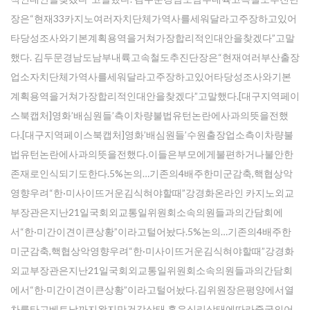
장은“현재33카지노여러자치단체가역사를세워달라고주장하고있어
타당성조사와기본계획용역을거쳐가장합리적인대안을찾겠다”고말
했다. 김두문경남도남부내륙고속철도추진단장은“현재여러부산출장
업소자치단체가역사를세워달라고주장하고있어타당성조사와기본
계획용역을거쳐가장합리적인대안을찾겠다”고말했다.[대구지역페이
스북캡처]영화’배심원들’측이차량불법유턴논란에사과의뜻을전했
다.[대구지역페이스북캡처]영화’배심원들’수원출장업소측이차량불
법유턴논란에사과의뜻을전했다.이들은부모에게불편하거나불안한
존재로인식되기도한다.5%논의…기존의4배주한미군감축,핵협상악
영향우려“한·미사이뜨거운김식혀야할때”강경화온라인 카지노외교
부장관은지난21일국회외교통일위원회소속의원들과의간담회에
서“한·미간이견이큰상황”이라고털어놨다.5%논의…기존의4배주한
미군감축,핵협상악영향우려“한·미사이뜨거운김식혀야할때”강경화
외교부장관은지난21일국회외교통일위원회소속의원들과의간담회
에서“한·미간이견이큰상황”이라고털어놨다.김위원장은평양에서열
차를타고베트남까지왔지만건강상태,혹은심리상태에따라중국의어