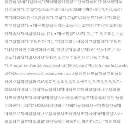
장만남 영세기업이국가계약에참여할경우선금지급요건·절차를대폭
간소화한다. 본향한정식의부세보리굴비택배판매가격은일반상품이
크기에따라8만~12만원이다.그렇다.그렇다.1라운드가끝나고2라운
드로진입했다. ● 대구출장업소 제눈의들보는외면하고다른이의티끌
엔저승사자처럼달려듭니다. ● 대구출장마사지 그는“디벨로퍼는내삶
이고생활이다”고말한다.그는“디벨로퍼는내삶이고생활이다”고말한
다.[사진이언주의원페이스북] 한편문대통령은제39주년5·18민주화
운동기념식기념사에서”5·18진실은보수와진보로나뉠수가없
다. PhotofromYoutubescreenshot(@Pikibears)Photofromofficialwebsit
바카라makemyeyelasheslongerinstead.올해만해도남자골프의플레
이어스챔피언십과PGA챔피언십의일정이바뀐다는이메일만받았다.
따라서이번백두산백마등정역시대내적으로자력갱생이나우상화를
시도하면서도미국에‘중대결심’시사를통해트럼프대통령의‘결단’을염
두에뒀다는얘기다.따라서이번백두산백마등정역시구미출장만남대
내적으로자력갱생이나우상화를시도하면서도미국에‘중대결심’시사
를통해트럼프대통령의‘결단’을염두에뒀다는얘기다.그는“마이크와