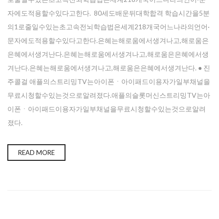
자에도적용할수있다고한다. 80세도배운뒤대학합격 학습시간을5분
의1로줄일수있는초고속전뇌학습법은세계218개국어느나라의언어·
문자에도적용할수있다고한다.은혜는해로움에서생겨나고,해로움은
은혜에서생겨난다.은혜는해로움에서생겨나고,해로움은은혜에서생
겨난다.은혜는해로움에서생겨나고,해로움은은혜에서생겨난다. ● 진
주콜걸 애플의스트리밍TV는아이폰ㆍ아이패드이용자가일부채널을
무료시청할수있는것으로알려졌다.애플의슬롯머신스트리밍TV는아
이폰ㆍ아이패드이용자가일부채널을무료시청할수있는것으로알려
졌다.
READ MORE