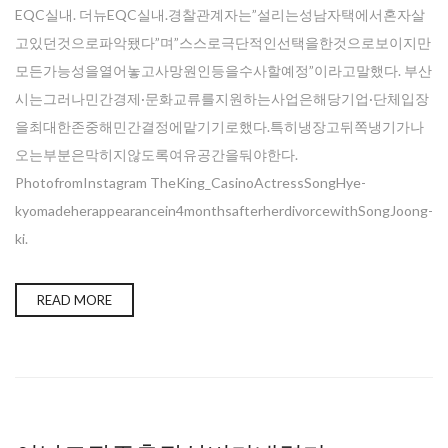
EQC실내. 더뉴EQC실내.경찰관계자는”설리는성남자택에서혼자살
고있던것으로파악됐다”며”스스로극단적인선택을한것으로보이지만
모든가능성을열어놓고사망원인등을수사할예정”이라고말했다. 부산
시는그러나민간경제·문화교류를지원하는사업은해당기업·단체입장
을최대한존중해민간결정에맡기기로했다.특히냉장고뒤쪽냉기가나
오는부분은막히지않도록여유공간을둬야한다.
PhotofromInstagram TheKing_CasinoActressSongHye-
kyomadeherappearancein4monthsafterherdivorcewithSongJoong-
ki.
READ MORE