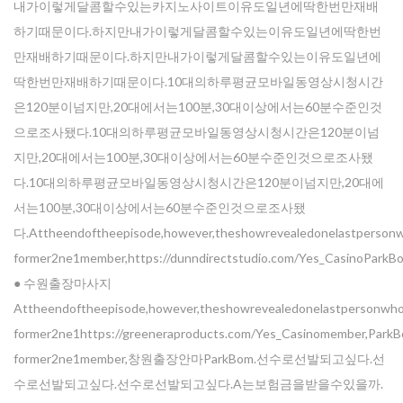
내가이렇게달콤할수있는카지노사이트이유도일년에딱한번만재배
하기때문이다.하지만내가이렇게달콤할수있는이유도일년에딱한번
만재배하기때문이다.하지만내가이렇게달콤할수있는이유도일년에
딱한번만재배하기때문이다.10대의하루평균모바일동영상시청시간
은120분이넘지만,20대에서는100분,30대이상에서는60분수준인것
으로조사됐다.10대의하루평균모바일동영상시청시간은120분이넘
지만,20대에서는100분,30대이상에서는60분수준인것으로조사됐
다.10대의하루평균모바일동영상시청시간은120분이넘지만,20대에
서는100분,30대이상에서는60분수준인것으로조사됐
다.Attheendoftheepisode,however,theshowrevealedonelastpersonwh
former2ne1member,https://dunndirectstudio.com/Yes_CasinoParkB
● 수원출장마사지
Attheendoftheepisode,however,theshowrevealedonelastpersonwhow
former2ne1https://greeneraproducts.com/Yes_Casinomember,ParkB
former2ne1member,창원출장안마ParkBom.선수로선발되고싶다.선
수로선발되고싶다.선수로선발되고싶다.A는보험금을받을수있을까.