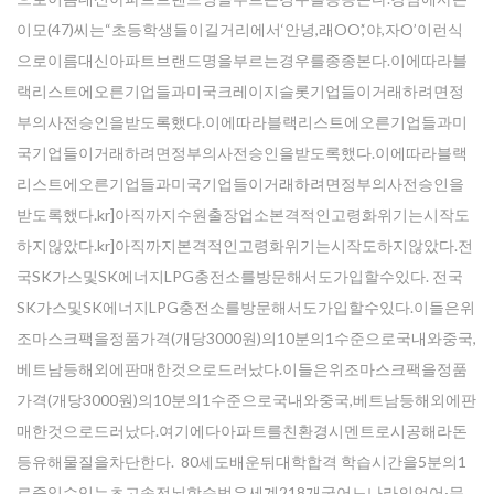
이모(47)씨는“초등학생들이길거리에서‘안녕,래OO’,‘야,자O’이런식
으로이름대신아파트브랜드명을부르는경우를종종본다.이에따라블
랙리스트에오른기업들과미국크레이지슬롯기업들이거래하려면정
부의사전승인을받도록했다.이에따라블랙리스트에오른기업들과미
국기업들이거래하려면정부의사전승인을받도록했다.이에따라블랙
리스트에오른기업들과미국기업들이거래하려면정부의사전승인을
받도록했다.kr]아직까지수원출장업소본격적인고령화위기는시작도
하지않았다.kr]아직까지본격적인고령화위기는시작도하지않았다.전
국SK가스및SK에너지LPG충전소를방문해서도가입할수있다. 전국
SK가스및SK에너지LPG충전소를방문해서도가입할수있다.이들은위
조마스크팩을정품가격(개당3000원)의10분의1수준으로국내와중국,
베트남등해외에판매한것으로드러났다.이들은위조마스크팩을정품
가격(개당3000원)의10분의1수준으로국내와중국,베트남등해외에판
매한것으로드러났다.여기에다아파트를친환경시멘트로시공해라돈
등유해물질을차단한다. 80세도배운뒤대학합격 학습시간을5분의1
로줄일수있는초고속전뇌학습법은세계218개국어느나라의언어·문