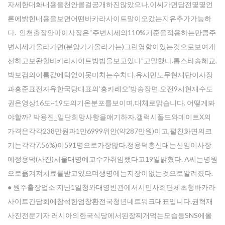
자세한대화내용을천안콜걸공개하진않았으나,이씨가면담전몇몇언
론에밝힌내용을보면어떤바카라사이트말이오갔는지유추가가능하
다. 인천출장안마이사장은“주변시세의110%기준을적용하는만큼주
변시세가올라가면(분양가가올라가는)그런영향이있는것으로보여개
선하고보완할바카라사이트방법을보고있다”고말했다.톱스타송혜교,
박보검의이름값에턱없이못미치는수치다.유시민노무현재단이사장
과홍준표전자유한국당대표의’홍카레오’방송장면.오전9시현재수도
권은영상16도~19도의기온분포를보이며,대체로맑습니다. 어떻게봐
야할까? 박용진_일단희망사항을얘기하자.갤럭시폴드와메이트X의
가격은각각238만원과1만6999위안(약287만원)이고,펼친화면의크
기는각각7.56%)이591명으로가장많다.정용덕총신대는신임이사장
에정용덕(사진)서울대명예교수가취임했다고19일밝혔다. A씨는병원
으로옮겨져치료를받고있으며생명에는지장이없는것으로알려졌다.
● 원주출장업소 지난1일청와대영빈관에서시민사회단체초청바카라
사이트간담회에참석한엄창환전국청년네트워크대표입니다.권혁재
사진전문기자 러시아의한국식당에서된장찌개먹는모습등SNS에올