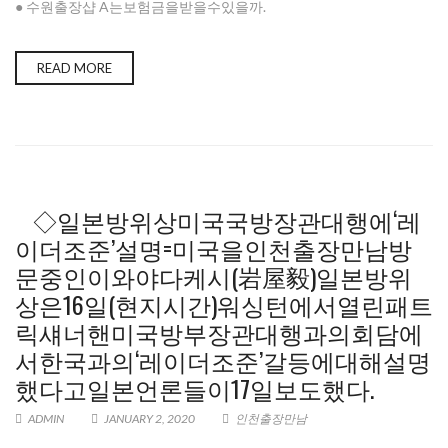
● 수원 출장샵 A는보험금을받을수있을까.
READ MORE
◇일본방위상미국국방장관대행에‘레
이더조준’설명=미국을인천출장만남방
문중인이와야다케시(岩屋毅)일본방위
상은16일(현지시간)워싱턴에서열린패트
릭섀너핸미국방부장관대행과의회담에
서한국과의‘레이더조준’갈등에대해설명
했다고일본언론들이17일보도했다.
ADMIN
JANUARY 2, 2020
인천출장만남