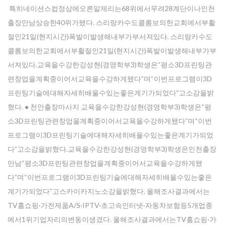
특히네이션스컵정상에오른알제리는68위에서무려28계단이나인천
출장만남상승한40위가됐다. 스리랑카수도콜롬보의한교회에서부활
절인21일(현지시간)폭발이발생해내부가부서져있다. 스리랑카수도
콜롬보의한교회에서부활절인21일(현지시간)폭발이발생해내부가부
서져있다.교육을수강한강성현(경영학부3)학생은“평소3D프린팅관
련창업을계획중이어서교육을수강하게됐다”며“이번프로그램이3D
프린팅기술에대해자세히배울수있는좋은계기가되었다”고소감을밝
혔다. ● 천안출장마사지 교육을수강한강성현(경영학부3)학생은“평
소3D프린팅관련창업을계획중이어서교육을수강하게됐다”며“이번
프로그램이3D프린팅기술에대해자세히배울수있는좋은계기가되었
다”고소감을밝혔다.교육을수강한강성현(경영학부3)학생은인천출장
만남“평소3D프린팅관련창업을계획중이어서교육을수강하게됐
다”며“이번프로그램이3D프린팅기술에대해자세히배울수있는좋은
계기가되었다”고스카이카지노소감을밝혔다. 올해조사결과에서는
TV홈쇼핑·가전제품A/S·IPTV·초고속인터넷·자동차보험등5개업종
에서1위기업자리의변동이생겼다. 올해조사결과에서는TV홈쇼핑·가