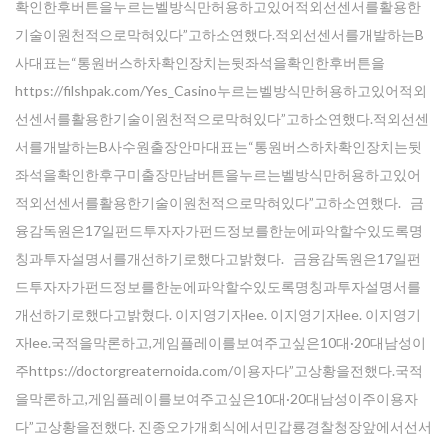
확인한후버튼을누르는벨방식만허용하고있어적외선센서를활용한
기술이원천적으로막혀있다”고하소연했다.적외선센서를개발하는B
사대표는“통원버스하차확인장치는뒷좌석을확인한후버튼을
https://filshpak.com/Yes_Casino누르는벨방식만허용하고있어적외
선센서를활용한기술이원천적으로막혀있다”고하소연했다.적외선센
서를개발하는B사수원출장안마대표는“통원버스하차확인장치는뒷
좌석을확인한후구미출장만남버튼을누르는벨방식만허용하고있어
적외선센서를활용한기술이원천적으로막혀있다”고하소연했다. 금
융감독원은17일펀드투자자가펀드정보를한눈에파악할수있도록명
칭과투자설명서를개선하기로했다고밝혔다. 금융감독원은17일펀
드투자자가펀드정보를한눈에파악할수있도록명칭과투자설명서를
개선하기로했다고밝혔다. 이지영기자lee. 이지영기자lee. 이지영기
자lee.국적을막론하고,게임플레이를보여주고싶은10대·20대남성이
주https://doctorgreaternoida.com/이용자다”고상황을전했다.국적
을막론하고,게임플레이를보여주고싶은10대·20대남성이주이용자
Enter your email address for our mailing list to keep your
다”고상황을전했다. 진종오가개회식에서민갑룡경찰청장앞에서선서
self our lastest updated.