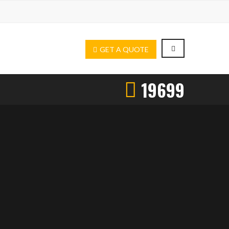
GET A QUOTE
19699