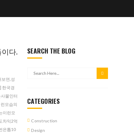
이다.
SEARCH THE BLOG
보면,성
 한국경
는사물인터
CATEGORIES
이런모습의
는이런모
Construction
도차익2억
번은톱10
Design