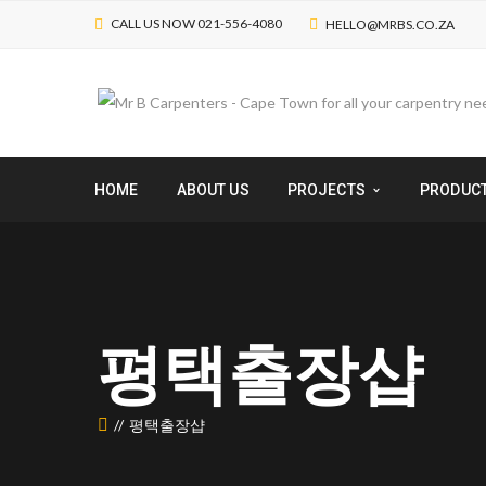
CALL US NOW 021-556-4080
HELLO@MRBS.CO.ZA
HOME
ABOUT US
PROJECTS
PRODUC
평택 출장샵
평택 출장샵