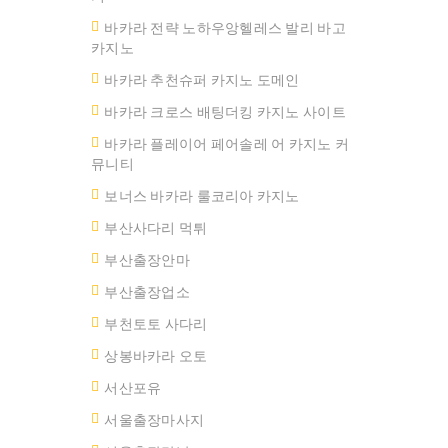
바카라 전략 노하우앙헬레스 발리 바고
카지노
바카라 추천슈퍼 카지노 도메인
바카라 크로스 배팅더킹 카지노 사이트
바카라 플레이어 페어솔레 어 카지노 커
뮤니티
보너스 바카라 룰코리아 카지노
부산사다리 먹튀
부산출장안마
부산출장업소
부천토토 사다리
상봉바카라 오토
서산포유
서울출장마사지