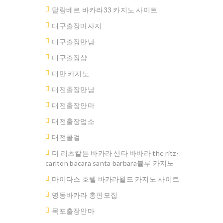
달랑베르 바카라33 카지노 사이트
대구출장마사지
대구출장만남
대구 출장샵
대만 카지노
대전출장만남
대전출장안마
대전출장업소
대전콜걸
더 리츠칼튼 바카라 산타 바바라 the ritz-
carlton bacara santa barbara블루 카지노
마이다스 호텔 바카라월드 카지노 사이트
명동바카라 총판모집
ated.
목포출장안마