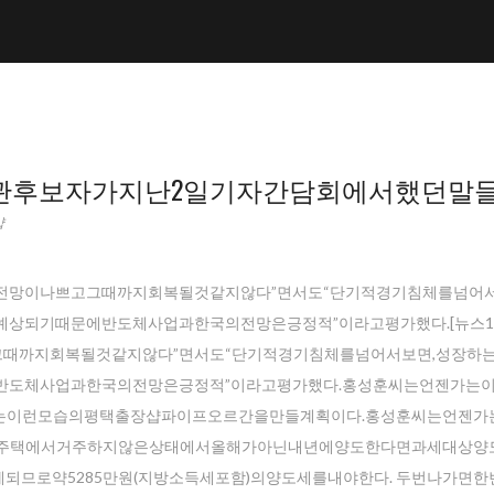
장관후보자가지난2일기자간담회에서했던말들
샵
출전망이나쁘고그때까지회복될것같지않다”면서도“단기적경기침체를넘어서
상되기때문에반도체사업과한국의전망은긍정적”이라고평가했다.[뉴스1]
때까지회복될것같지않다”면서도“단기적경기침체를넘어서보면,성장하
반도체사업과한국의전망은긍정적”이라고평가했다.홍성훈씨는언젠가는
는이런모습의평택 출장샵파이프오르간을만들계획이다.홍성훈씨는언젠가
가주택에서거주하지않은상태에서올해가아닌내년에양도한다면과세대상양
공제되므로약5285만원(지방소득세포함)의양도세를내야한다. 두번나가면한