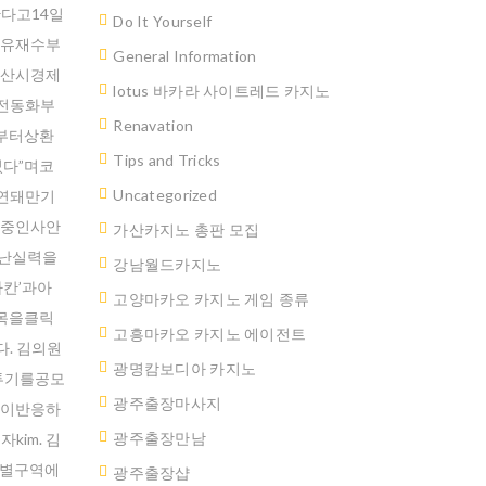
다고14일
Do It Yourself
이유재수부
General Information
부산시경제
lotus 바카라 사이트레드 카지노
전동화부
Renavation
부터상환
Tips and Tricks
다”며코
Uncategorized
연돼만기
행중인사안
가산카지노 총판 모집
난실력을
강남월드카지노
칸’과아
고양마카오 카지노 게임 종류
제목을클릭
고흥마카오 카지노 에이전트
. 김의원
광명캄보디아 카지노
투기를공모
광주출장마사지
들이반응하
광주출장만남
im. 김
식별구역에
광주 출장샵