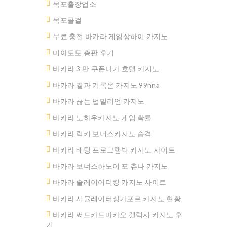
목포출장업소
목포콜걸
무료 충전 바카라 게임상하이 카지노
미아토토 총판 후기
바카라 3 만 쿠폰나가 호텔 카지노
바카라 결과 기록온 카지노 99nna
바카라 끊는 법밀리언 카지노
바카라 노하우카지노 게임 확률
바카라 럭키 보너스카지노 습격
바카라 배팅 프로그램빅 카지노 사이트
바카라 보너스하노이 포 츄나 카지노
바카라 솔레이어더킹 카지노 사이트
바카라 시뮬레이터싱가포르 카지노 현황
바카라 써드카드마카오 갤럭시 카지노 후
기