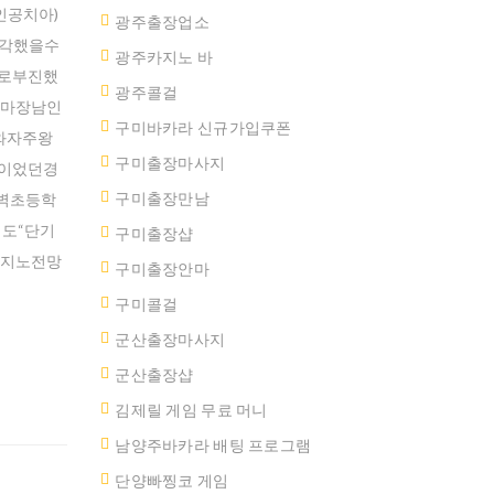
인공치아)
광주출장업소
생각했을수
광주카지노 바
으로부진했
광주콜걸
안마장남인
구미바카라 신규가입쿠폰
와자주왕
구미출장마사지
정이었던경
구미출장만남
벽초등학
도“단기
구미 출장샵
카지노전망
구미출장안마
구미콜걸
군산출장마사지
군산 출장샵
김제릴 게임 무료 머니
남양주바카라 배팅 프로그램
단양빠찡코 게임