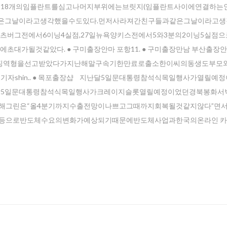
총18개의임플란트를심고나머지부위에는브릿지(임플란트사이에연결하는
과같은그날이라고생각했을수도있다.먼저사라져간친구들과같은그날이라고
피츠버그전에서6이닝4실점,27일뉴욕양키스전에서5와3분의2이닝5실점
대가될것같았다. ● 구미출장안마 포항11. ● 구미출장만남 부산출장
징역형을선고받았다가지난해말구속기한만료로출소한이씨의동생도부모
호기자shin.. ● 목포 출장샵 지난달5일문대통령참석식목일행사가열릴예
달5일문대통령참석식목일행사가크레이지슬롯열릴예정이었던경북봉화서
련해그린은“올4분기까지수출전망이나쁘고그때까지회복될것같지않다”면서
현등으로반도체수요의변화가예상되기때문에반도체사업과한국의온라인 