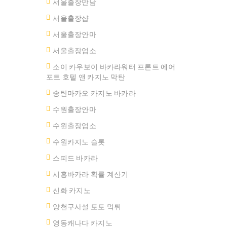
서울출장만남
서울 출장샵
서울출장안마
서울출장업소
소이 카우보이 바카라워터 프론트 에어
포트 호텔 앤 카지노 막탄
송탄마카오 카지노 바카라
수원출장안마
수원출장업소
수원카지노 슬롯
스피드 바카라
시흥바카라 확률 계산기
신화 카지노
양천구사설 토토 먹튀
영동캐나다 카지노