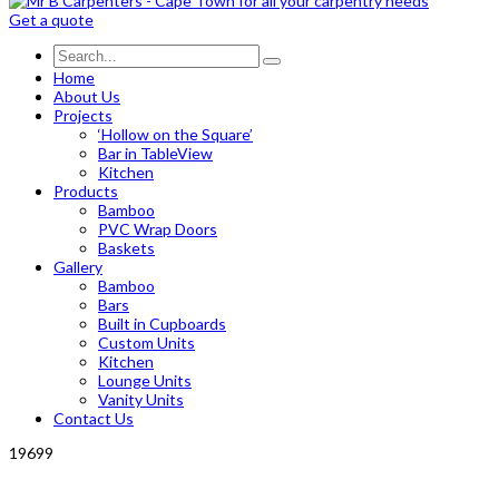
Get a quote
Home
About Us
Projects
‘Hollow on the Square’
Bar in TableView
Kitchen
Products
Bamboo
PVC Wrap Doors
Baskets
Gallery
Bamboo
Bars
Built in Cupboards
Custom Units
Kitchen
Lounge Units
Vanity Units
Contact Us
19699