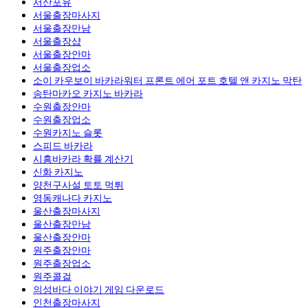
서산포유
서울출장마사지
서울출장만남
서울 출장샵
서울출장안마
서울출장업소
소이 카우보이 바카라워터 프론트 에어 포트 호텔 앤 카지노 막탄
송탄마카오 카지노 바카라
수원출장안마
수원출장업소
수원카지노 슬롯
스피드 바카라
시흥바카라 확률 계산기
신화 카지노
양천구사설 토토 먹튀
영동캐나다 카지노
울산출장마사지
울산출장만남
울산출장안마
원주출장안마
원주출장업소
원주콜걸
의성바다 이야기 게임 다운로드
인천출장마사지