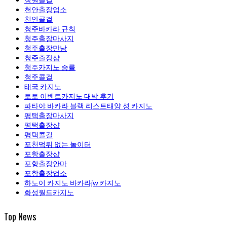
천안출장업소
천안콜걸
청주바카라 규칙
청주출장마사지
청주출장만남
청주 출장샵
청주카지노 승률
청주콜걸
태국 카지노
토토 이벤트카지노 대박 후기
파타야 바카라 블랙 리스트태양 성 카지노
평택출장마사지
평택 출장샵
평택콜걸
포천먹튀 없는 놀이터
포항 출장샵
포항출장안마
포항출장업소
하노이 카지노 바카라jw 카지노
화성월드카지노
Top News