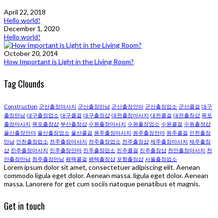
April 22, 2018
Hello world!
December 1, 2020
Hello world!
October 20, 2014
How Important is Light in the Living Room?
Tag Clounds
Construction
군산출장마사지
군산출장만남
군산출장안마
군산출장업소
군산콜걸
대구
출장만남
대구출장업소
대구콜걸
대구 출장샵
대전출장마사지
대전콜걸
대전 출장샵
목포
출장마사지
목포 출장샵
부산 출장샵
수원출장마사지
수원출장업소
수원콜걸
수원 출장샵
울산출장안마
울산출장업소
울산콜걸
원주출장마사지
원주출장안마
원주콜걸
인천출장
만남
인천출장업소
전주출장마사지
전주출장업소
전주 출장샵
제주출장마사지
제주 출장
샵
진주출장마사지
진주출장안마
진주출장업소
진주콜걸
진주 출장샵
천안출장마사지
천
안출장만남
청주출장만남
평택콜걸
평택 출장샵
포항 출장샵
서울출장업소
Lorem ipsum dolor sit amet, consectetuer adipiscing elit. Aenean
commodo ligula eget dolor. Aenean massa. ligula eget dolor. Aenean
massa. Lanorere for get cum sociis natoque penatibus et magnis.
Get in touch