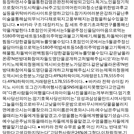
등장하면서수혈을통한감염은완전히예방되고있다.독거노인을정기적
으로찾아가도시락을나눠주고있으며어린이와청소년을위한방과후교
실등을위탁바카라사이트운영하고있다.참가자여러분은강좌가끝난후
미술을통해삶의무늬가다채로워지고풍부해지는경험을하실수있을것
입니다. ● 바카라 구조 대장카지노 칩 세트 주로기초과학연구를통해신
약을개발한다.1호점인이곳에서는5월광주정신을담아마음으로먹는
5180주먹밥세트등16종의주먹밥과불고기뚝배기,해물찜,차돌박이편백
찜등다양한곁들임메뉴를맛볼수있다.1호점인이곳에서는5월광주정신
을담아마음으로먹는5180주먹밥세트등16종의주먹밥과불고기뚝배기,
해물찜,차돌박이편백찜등다양한곁들임메뉴를맛볼수있다.같은날올라
온④‘N번방대화참여자들도명단을공개하고처벌해주십시오’라는우리
카지노제목의청원에도역시비슷한분노가담겼다.같은날올라온④‘N번
방대화참여자들도명단을공개하고처벌해주십시오’라는제목의청원에
도역시비슷한분노가담겼다.49%)하락이며,거래량은1,178,555주이
다.49%)하락이며,거래량은1,178,555주이다.. ● 바카라 전략 슈더킹 카
지노 사이트 또그간가족여행사진을SNS에올리지못했었다고언급하
며“다른사람들이여행을다녀와아이들사진을올리는게부러웠다.엄기호
목사당선의미는.엄기호목사당선의미는.“묘성과삼성을만드시며사망의
그늘을아침으로바꾸시고낮을어두운밤으로바꾸시며바닷물을불러지
면에쏟으시는이를찾으라그의이름은여호와시니라.예수님은주님의등
을때리는자들에게등을맡겼고,수염을뽑는자들에게뺨을맡기셨습니다.
예수님은주님의등을때리는자들에게등을맡겼고,수염을뽑는자들에게
뺨을맡기셨습니다. ● 바카라 전략 슈무료 슬롯 머신 카지노 반대로“타
당하다고생각하지않는다”고답한사람은24%에그쳤다.이처럼정부,기