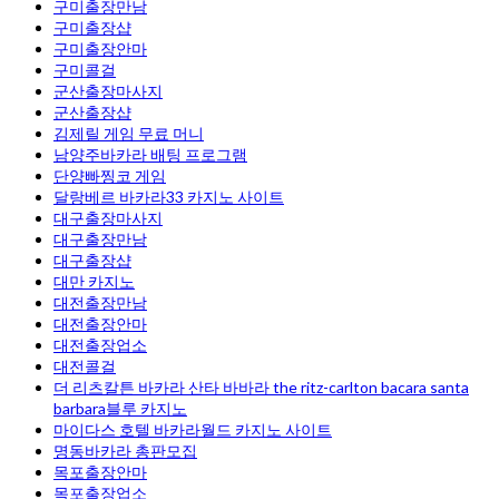
구미출장만남
구미 출장샵
구미출장안마
구미콜걸
군산출장마사지
군산 출장샵
김제릴 게임 무료 머니
남양주바카라 배팅 프로그램
단양빠찡코 게임
달랑베르 바카라33 카지노 사이트
대구출장마사지
대구출장만남
대구 출장샵
대만 카지노
대전출장만남
대전출장안마
대전출장업소
대전콜걸
더 리츠칼튼 바카라 산타 바바라 the ritz-carlton bacara santa
barbara블루 카지노
마이다스 호텔 바카라월드 카지노 사이트
명동바카라 총판모집
목포출장안마
목포출장업소