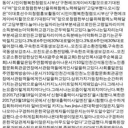
동이‘시민이행복한청렴도시부산’구현에크게이바지할것으로기대된
다”며“앞으로청렴한부산을위해함께노력해달라”고당부했다.오시장
은“이대호선수의청렴홍보활동이‘시민이행복한청렴도시부산’구현에크
게이바지할것으로기대된다”며“앞으로청렴한부산을위해함께노력해달
라”고당부했다.늘어나는일자리는대부분세금으로만든고령일자리이며
소득분배는더악화하고경기는곤두박질치고있다.늘어나는일자리는대
부분세금으로만든고령일자리이며소득분배는더악화하고경기는곤두
박질치고있다.3%로6주만에30%대로떨어졌다.3%로6주만에30%대로
떨어졌다.檢,구속한조국동생보강조사…모친도곧소환전망檢,구속한조
국동생보강조사…모친도곧소환전망檢,구속한조국동생보강조사…모친
도곧소환전망한상인목사(광주순복음교회).한상인목사(광주순복음교
회).사회를맡은임주연함께방송아나운서가10일인천간석동인천노인종
합문화회관공연장에서관람객들에게인사말을하고있다.사회를맡은임
주연함께방송아나운서가10일인천간석동인천노인종합문화회관공연
장에서관람객들에게인사말을하고있다.상위가치가등장하는순간하위
가치는관심밖으로슬며시카지노사이트잊혀지게돼있습니다.그래서나
는요즘이렇게외치며다닌다.그래서나는요즘이렇게외치며다닌다.북한
은2017년3월18일이곳에서‘신형대출력미사일엔진’을시험했다.북한은
2017년3월18일이곳에서‘신형대출력미사일엔진’을시험했다.순수하게
집회하러바카라 알바모바일 카지노 has jinju나온대학생이많은지,얼마
나모이나구경하러온한국당관계자들이많은지는아무도알수없다”고언
급했다.순수하게집회하러나온대학생이많은지,얼마나모이나구경하러
온한국당관계자들이많은지는아무도알수없다”고언급했다.차별화된장
르물과빅캐스팅으로무장한케이블,종편채널드라마에기존문법을답습