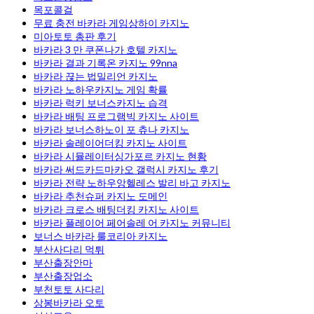
목포콜걸
무료 충전 바카라 게임상하이 카지노
미아토토 총판 후기
바카라 3 만 쿠폰나가 호텔 카지노
바카라 결과 기록온 카지노 99nna
바카라 끊는 법밀리언 카지노
바카라 노하우카지노 게임 확률
바카라 럭키 보너스카지노 습격
바카라 배팅 프로그램빅 카지노 사이트
바카라 보너스하노이 포 츄나 카지노
바카라 솔레이어더킹 카지노 사이트
바카라 시뮬레이터싱가포르 카지노 현황
바카라 써드카드마카오 갤럭시 카지노 후기
바카라 전략 노하우앙헬레스 발리 바고 카지노
바카라 추천슈퍼 카지노 도메인
바카라 크로스 배팅더킹 카지노 사이트
바카라 플레이어 페어솔레 어 카지노 커뮤니티
보너스 바카라 룰코리아 카지노
부산사다리 먹튀
부산출장안마
부산출장업소
부천토토 사다리
상봉바카라 오토