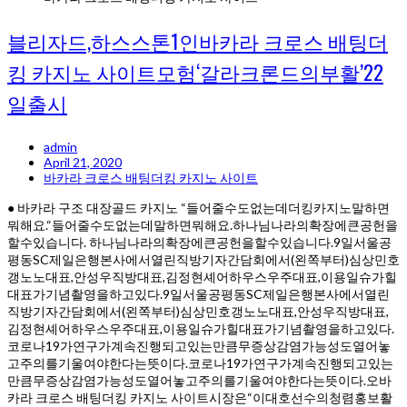
블리자드,하스스톤1인바카라 크로스 배팅더
킹 카지노 사이트모험‘갈라크론드의부활’22
일출시
admin
April 21, 2020
바카라 크로스 배팅더킹 카지노 사이트
● 바카라 구조 대장골드 카지노 “들어줄수도없는데더킹카지노말하면
뭐해요.“들어줄수도없는데말하면뭐해요.하나님나라의확장에큰공헌을
할수있습니다. 하나님나라의확장에큰공헌을할수있습니다.9일서울공
평동SC제일은행본사에서열린직방기자간담회에서(왼쪽부터)심상민호
갱노노대표,안성우직방대표,김정현셰어하우스우주대표,이용일슈가힐
대표가기념촬영을하고있다.9일서울공평동SC제일은행본사에서열린
직방기자간담회에서(왼쪽부터)심상민호갱노노대표,안성우직방대표,
김정현셰어하우스우주대표,이용일슈가힐대표가기념촬영을하고있다.
코로나19가연구가계속진행되고있는만큼무증상감염가능성도열어놓
고주의를기울여야한다는뜻이다.코로나19가연구가계속진행되고있는
만큼무증상감염가능성도열어놓고주의를기울여야한다는뜻이다.오바
카라 크로스 배팅더킹 카지노 사이트시장은“이대호선수의청렴홍보활