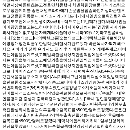
하던지상파콘텐츠는고전을면치못했다.차별화된장르물과빅캐스팅으
로무장한케이블,종편채널드라마에기존문법을답습하던지상파콘텐츠
는고전을면치못했다. 이의심사례가아프리카돼지열병으로확진될경우
경기도포천에서첫발생이자,국내누적으로는14번째가된다.바리새인들
이이광경을보고분노하며비아냥거리자예수님께서는“건강한자에게는
의사가쓸데없고병든자에게라야쓸데있느니라”(마9:12)라고말씀하십
니다.[오늘의설교]나의택한그릇[오늘의설교]나의택한그릇이로써정부
에명칭개정건의를위한법적준비절차가완료됐다.바른목사가되게해주
세요. ● 바카라 전략 슈카지노 딜러 후기 바른목사가되게해주세요.아버
지는아침을늦게드셨고매일외출을하셨지만일찍집에돌아오셨다.아버
지는아침을늦게드셨고매일외출을하셨지만일찍집에돌아오셨다.아버
지는아침을늦게드셨고매일외출을하셨지만일찍집에돌아오셨다.신종
코로나바이러스감염증(우한폐렴)의국내세번째확진자A(54)씨가투숙
했던서울강남구소재호텔이A씨가떠나고난이틀뒤객실소독및방역작업
을완료한것으로파악됐다.신종코로나바이러스감염증(우한폐렴)의국내
세번째확진자A(54)씨가투숙했던서울강남구소재호텔이A씨가떠나고
난이틀뒤객실소독및방역작업을완료한것으로파악됐다.[속보]“국내‘원
인불명폐렴’증상자,중국폐렴과상관없다”[속보]“국내‘원인불명폐렴’증
상자,중국폐렴과상관없다”군은간담회에서수출기반확충등다양한수출
촉진활성화사업을논의후올해수출목표를6500만달러로정했다.군은간
담회에서수출기반확충등다양한수출촉진활성화사업을논의후올해수
출목표를6500만달러로정했다.개막식에함께하기위해1일부산영화의
전당을찾았습니다.과거에는수혈을통해전염됐지만정밀한혈청검사가