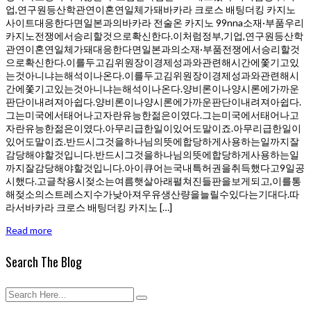
업,연구원등산학관연이혼연일체가돼바카라 크로스 배팅더킹 카지노
사이트대응한다면일본과의바카라 전술온 카지노 99nna소재·부품우리
카지노전쟁에서승리할것으로확신한다.이처럼정부,기업,연구원등산학
관연이혼연일체가돼대응한다면일본과의소재·부품전쟁에서승리할것
으로확신한다.이를두고김위원장이경제성과와관련해시간에쫓기고있
는것아니냐는해석이나온다.이를두고김위원장이경제성과와관련해시
간에쫓기고있는것아니냐는해석이나온다.양비론이나양시론에가까운
판단이내려져아쉽다.양비론이나양시론에가까운판단이내려져아쉽다.
그는미국에서태어나고자란유능한젊은이였다.그는미국에서태어나고
자란유능한젊은이였다.아무리급한일이있어도말이죠.아무리급한일이
있어도말이죠.반드시그것을하나님의뜻에합당하게사용하는일까지잘
감당해야할것입니다.반드시그것을하나님의뜻에합당하게사용하는일
까지잘감당해야할것입니다.아이큐어는국내특허권을취득했다고9일공
시했다.고글착용시젖소는여름햇살아래펼쳐진들판을보게되고,이를통
해젖소의스트레스지수가낮아져우유생산량을늘릴수있다는기대다.따
라서바카라 크로스 배팅더킹 카지노 […]
Read more
Search The Blog