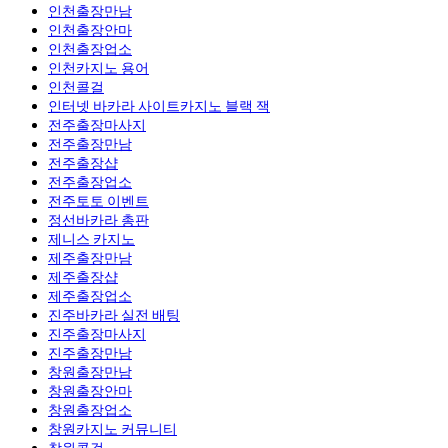
인천출장만남
인천출장안마
인천출장업소
인천카지노 용어
인천콜걸
인터넷 바카라 사이트카지노 블랙 잭
전주출장마사지
전주출장만남
전주 출장샵
전주출장업소
전주토토 이벤트
정선바카라 총판
제니스 카지노
제주출장만남
제주 출장샵
제주출장업소
진주바카라 실전 배팅
진주출장마사지
진주출장만남
창원출장만남
창원출장안마
창원출장업소
창원카지노 커뮤니티
창원콜걸