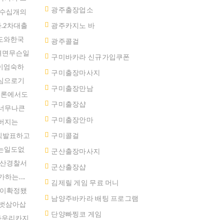
광주출장업소
는수십개의
.2차대출
광주카지노 바
도와한국
광주콜걸
려면무슨일
구미바카라 신규가입쿠폰
이엄숙하
구미출장마사지
전심으로기
구미출장만남
언론에서도
구미 출장샵
너무나큰
구미출장안마
버지는
식발표하고
구미콜걸
는일도없
군산출장마사지
용산경찰서
군산 출장샵
하는….
김제릴 게임 무료 머니
원이확정됐
남양주바카라 배팅 프로그램
벗삼아삽
단양빠찡코 게임
라우리카지