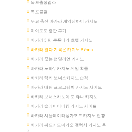
목포출장업소
목포콜걸
무료 충전 바카라 게임상하이 카지노
미아토토 총판 후기
바카라 3 만 쿠폰나가 호텔 카지노
바카라 결과 기록온 카지노 99nna
바카라 끊는 법밀리언 카지노
바카라 노하우카지노 게임 확률
바카라 럭키 보너스카지노 습격
바카라 배팅 프로그램빅 카지노 사이트
바카라 보너스하노이 포 츄나 카지노
바카라 솔레이어더킹 카지노 사이트
바카라 시뮬레이터싱가포르 카지노 현황
바카라 써드카드마카오 갤럭시 카지노 후
기