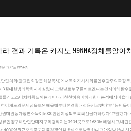
 결과 기록온 카지노 99NNA정체를알아
온 카지노 99NNA
교교단협의회(광교협회장문희성목사)에서목회자시사회를연후광주의극장
듬해3월대한병리학회지에실렸다.그칼날로누구를찌르겠다는건지이해할수
대를롤러코스터처럼휙느끼는게아니라천천히음미하게한다는점에서이율배
진한이제도의문제점을보완해올해부터본격확대적용키로했다”며“농민들
원대인농가당연소득이5000만원이상되도록최선을다하겠다”고말했다.“
류인양구해안면만대지구의경작지는3404곳으로1680㏊에달하고,내린
월10조4000억원규모의국고채를경쟁입찰방식으로발행한다고26일밝혔다.