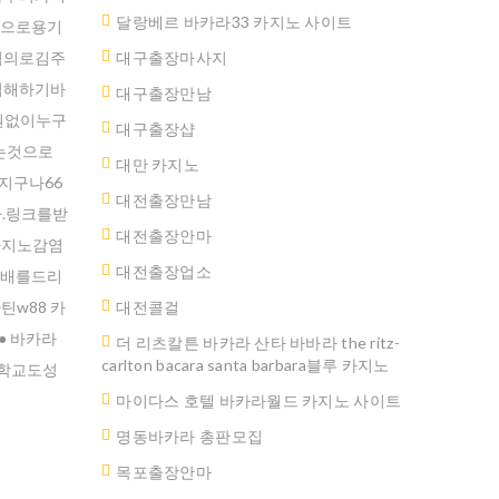
달랑베르 바카라33 카지노 사이트
음으로용기
혐의로김주
대구출장마사지
섭해하기바
대구출장만남
원없이누구
대구 출장샵
는것으로
대만 카지노
지구나66
대전출장만남
.링크를받
대전출장안마
카지노감염
대전출장업소
예배를드리
w88 카
대전콜걸
● 바카라
더 리츠칼튼 바카라 산타 바바라 the ritz-
carlton bacara santa barbara블루 카지노
.학교도성
마이다스 호텔 바카라월드 카지노 사이트
명동바카라 총판모집
ated.
목포출장안마