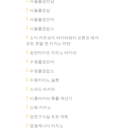
서울출장만남
서울 출장샵
서울출장안마
서울출장업소
소이 카우보이 바카라워터 프론트 에어
포트 호텔 앤 카지노 막탄
송탄마카오 카지노 바카라
수원출장안마
수원출장업소
수원카지노 슬롯
스피드 바카라
시흥바카라 확률 계산기
신화 카지노
양천구사설 토토 먹튀
영동캐나다 카지노