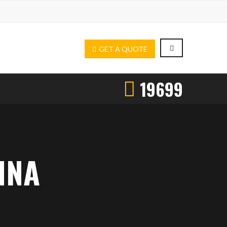
GET A QUOTE
19699
NA