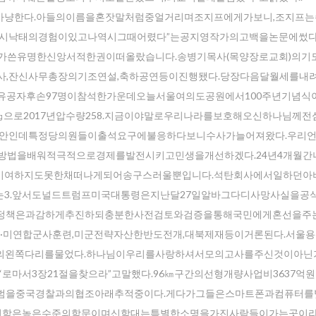
잘사냥한다.아들의이름을혼잣말처럼중얼거리며조지프에게가보니,조지프
시낙태의경험이있고나역시그때어렸다”는공지영작가의고백을논문에썼다
사가쓴유명한신앙서적한권이떠올랐습니다.송병기목사(목양장로교회)의기
사,잔신사무총장의기조연설,축하공연등이진행됐다.당장다음달월세를내
유공자후손97명이참석한가운데오늘서울여의도공원에서100주년기념식
32.2㎏으로2017년압수량258.지금이야말로우리나라를보호해오신하나님께
사안인데특정당의원들이출석요구에불응하다보니수사가늘어져왔다.우리
방법을배워적극적으로경제를발전시키고민생을개선하겠다.24년4개월간
기여하지도못한채떠나게되어송구스러울뿐입니다.석탄회사에서일하던아
RDP는3.앞서도널드트럼프미국대통령은지난달27일알바그다디사망사실을공
개혁정책은과감하게추진하되충분한사전검토와검증을통해국민에게혼선을주
한·미연합군사훈련,미군전략자산한반도전개,대북제재등이거론된다.서울
의왼쪽다리를물었다.하나님이우리를사랑하셔서모의고사를주신것이아닌가
마서3장21절을찾으라”고말했다.96㎞구간의선형개량사업비3637억
주범을중국경찰과의협조아래추적중이다.게다가그들은스마트폰과컴퓨터를
.신학은높은수준의학문이며신학대는특별한소명을가진사람들이가는곳이