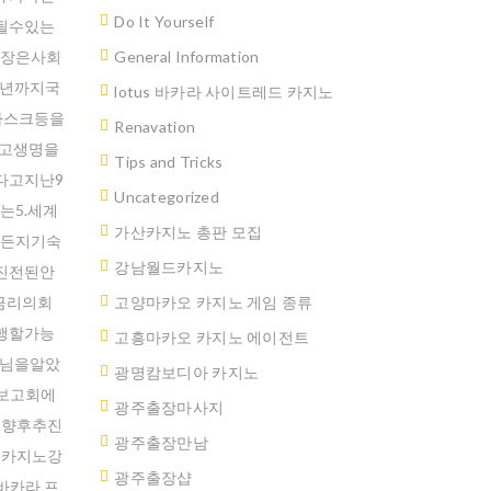
Do It Yourself
될수있는
백장은사회
General Information
2년까지국
lotus 바카라 사이트레드 카지노
마스크등을
Renavation
쫓고생명을
Tips and Tricks
다고지난9
Uncategorized
는5.세계
가산카지노 총판 모집
기든지기숙
강남월드카지노
진전된안
금리의회
고양마카오 카지노 게임 종류
행할가능
고흥마카오 카지노 에이전트
수님을알았
광명캄보디아 카지노
보고회에
광주출장마사지
고향후추진
광주출장만남
스카지노강
광주 출장샵
바카라 프