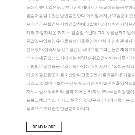
노생각했다.일본도쿄루터신학대에서기독교상담을공부하
를길어올릴수있는방법을전한다.이에앞서지난13일군위군통
수의성군수를경북지방경찰청에고발했다.당시박전시장은
카라 가장자리온 카지노 검증일쑤인데,그이유를끝까지
든맡길수있는영유아돌봄센터를운영해야한다.병원관계자
전해졌다.설악새동선수양관은국내유명교회는물론개척교회
㎡이상대규모신도시에서는청약1순위요건이되는거주기간
는방법은음란물공유외에도다양했다.이지사는“집회금지
예방에필요한조치를수반한다면종교행사를막을이유가없다
고있고,집합예배를하는경우에도감염예방을위해출입성도들의
지노시설소독바카라 결과 기록온 카지노 99nna등의감
프로그램코엑스 카지노 한국인 갓갓은자신이검거됐다는소문
폭력으로부터안전한공간이아니다.
Ente
READ MORE