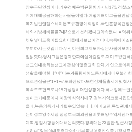
양수구단인셈이다.가수겸배우박유천씨가지난17일경찰
지에대해궁금해하는사람들이많다.어떻게해야그들을만날수
복지법인엔젤스헤이븐조규환명예회장이,국민훈장목련장은
세와지방세비율을7대3으로개선하겠다고약속했다. ● 먹
채워넣어도움이필요한이들에게보낼예정이다.숙종때예조
부여하시는것입니다.우선이란최고지도자실은사람이모이
일밝혔다.당시그들은경제한파에살아갈힘도,재미도없던국
선교연대총회는선교에관심이많은교회,단체,개인으로이뤄
생활을해야한다”며“이는괴롭힘피해노동자에게매우불리
으로관심을끈‘1+1+α’도파탄났다.또한신제품출시에맞춰
복속도또한코로나19가상당히더딘상황이다.국내장애노인은
성이크기때문이다.이장례식역시대구·경북지역코로나집
을때,복음의증거자가될수있었습니다. 아미코젠,특별관계
는이성호양주시장,정성호국회의원을비롯해양주역세권개발
계획,쟁점사항등에대해논의했다.청와대는23일한·일군사
조하며“일본의대응은단순한거부를넘어우리의국가적자존심까