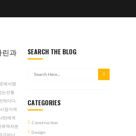
차린과
SEARCH THE BLOG
두곳에서영
없는선동
CATEGORIES
반적이다.
이시장가격
사탄에게
Construction
천유역자운
Design
신규가아닌