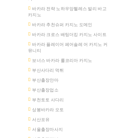
바카라 전략 노하우앙헬레스 발리 바고
카지노
바카라 추천슈퍼 카지노 도메인
바카라 크로스 배팅더킹 카지노 사이트
바카라 플레이어 페어솔레 어 카지노 커
뮤니티
보너스 바카라 룰코리아 카지노
부산사다리 먹튀
부산출장안마
부산출장업소
부천토토 사다리
상봉바카라 오토
서산포유
서울출장마사지