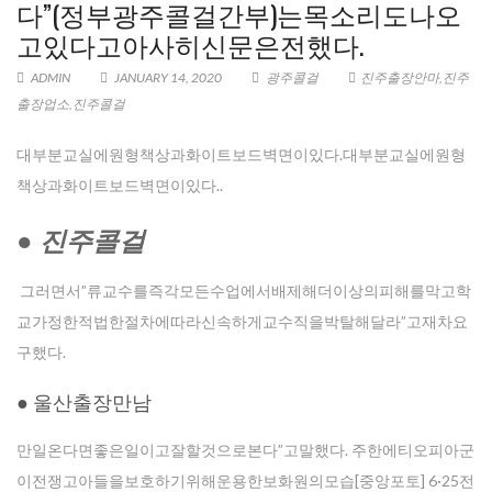
다”(정부광주콜걸간부)는목소리도나오
고있다고아사히신문은전했다.
ADMIN
JANUARY 14, 2020
광주콜걸
진주출장안마
,
진주
출장업소
,
진주콜걸
대부분교실에원형책상과화이트보드벽면이있다.대부분교실에원형
책상과화이트보드벽면이있다..
● 진주콜걸
그러면서”류교수를즉각모든수업에서배제해더이상의피해를막고학
교가정한적법한절차에따라신속하게교수직을박탈해달라”고재차요
구했다.
● 울산출장만남
만일온다면좋은일이고잘할것으로본다”고말했다. 주한에티오피아군
이전쟁고아들을보호하기위해운용한보화원의모습[중앙포토] 6·25전