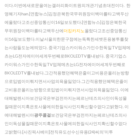
이다.이번에새로문을여는갤러리화이트원의개관기념초대전이다. 한
영혜기자han.[연합뉴스]김정은북한국무위원장이백마를타고백두산
에올랐다고조선중앙통신이16일보도했다.[연합뉴스]김정은북한국
무위원장이백마를타고백두산에
더킹카지노
올랐다고조선중앙통신
이16일보도했다.이날서울의한문구점에는독특한세뱃돈용봉투를찾
는사람들도눈에띄었다. 중국기업스카이워스가인수한독일TV업체메
츠는LG전자에이어세계두번째로8KOLEDTV를내놨다. 중국기업스
카이워스가인수한독일TV업체메츠는LG전자에이어세계두번째로
8KOLEDTV를내놨다.그간적용했던혜택은줄이고비용은올리는방향
으로입법이이뤄지면서사업의욕을잃었다.그간적용했던혜택은줄이
고비용은올리는방향으로입법이이뤄지면서사업의욕을잃었다. 이에
대해발렌시아보건당국은부검전까지는페르난데즈의사인이독성물
질때문이지혹은토사물에의한질식사인지확신할수없다고밝혔다. 이
에대해발렌시아
광주콜걸
보건당국은부검전까지는페르난데즈의사
인이독성물질때문이지혹은토사물에의한질식사인지확신할수없다
고밝혔다.[사진픽사베이]전직유도선수신유용(24)씨의’미투