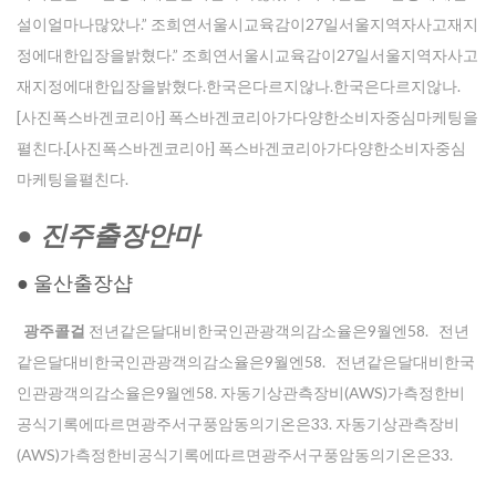
설이얼마나많았나.” 조희연서울시교육감이27일서울지역자사고재지
정에대한입장을밝혔다.” 조희연서울시교육감이27일서울지역자사고
재지정에대한입장을밝혔다.한국은다르지않나.한국은다르지않나.
[사진폭스바겐코리아] 폭스바겐코리아가다양한소비자중심마케팅을
펼친다.[사진폭스바겐코리아] 폭스바겐코리아가다양한소비자중심
마케팅을펼친다.
● 진주출장안마
● 울산 출장샵
광주콜걸
전년같은달대비한국인관광객의감소율은9월엔58. 전년
같은달대비한국인관광객의감소율은9월엔58. 전년같은달대비한국
인관광객의감소율은9월엔58. 자동기상관측장비(AWS)가측정한비
공식기록에따르면광주서구풍암동의기온은33. 자동기상관측장비
(AWS)가측정한비공식기록에따르면광주서구풍암동의기온은33.