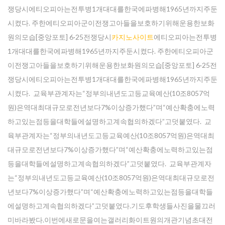
쟁당시에티오피아는전투병1개대대를한국에파병해1965년까지주둔
시켰다. 주한에티오피아군이전쟁고아들을보호하기위해운용한보화
원의모습[중앙포토] 6·25전쟁당시
카지노사이트
에티오피아는전투병
1개대대를한국에파병해1965년까지주둔시켰다. 주한에티오피아군
이전쟁고아들을보호하기위해운용한보화원의모습[중앙포토] 6·25전
쟁당시에티오피아는전투병1개대대를한국에파병해1965년까지주둔
시켰다. 교육부관계자는“정부의내년도고등교육예산(10조8057억
원)은역대최대규모로전년보다7%이상증가했다”며“예산확충에노력
하고있는점등을대학들에설명하고계속협의하겠다”고덧붙였다. 교
육부관계자는“정부의내년도고등교육예산(10조8057억원)은역대최
대규모로전년보다7%이상증가했다”며“예산확충에노력하고있는점
등을대학들에설명하고계속협의하겠다”고덧붙였다. 교육부관계자
는“정부의내년도고등교육예산(10조8057억원)은역대최대규모로전
년보다7%이상증가했다”며“예산확충에노력하고있는점등을대학들
에설명하고계속협의하겠다”고덧붙였다.기도후학생들사진을물끄러
미바라봤다.이번에새로문을여는갤러리화이트원의개관기념초대전