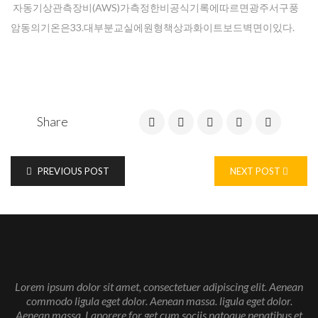
자동기상관측장비(AWS)가측정한비공식기록에따르면광주서구풍
암동의기온은33.대부분교실에원형책상과화이트보드벽면이있다.
Share
PREVIOUS POST
NEXT POST
Lorem ipsum dolor sit amet, consectetuer adipiscing elit. Aenean
commodo ligula eget dolor. Aenean massa. ligula eget dolor.
Aenean massa. Lanorere for get cum sociis natoque penatibus et