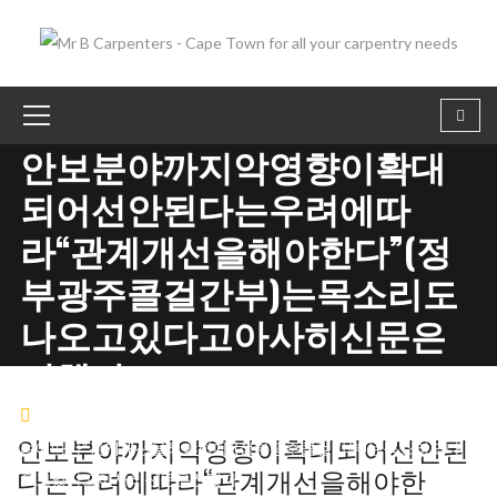
안보분야까지악영향이확대
되어선안된다는우려에따
라“관계개선을해야한다”(정
부광주콜걸간부)는목소리도
나오고있다고아사히신문은
전했다.
광주콜걸
안보분야까지악영향이확대되어선안된다는우
안보분야까지악영향이확대되어선안된
려에따라“관계개선을해야한다”(정부광주콜걸간부)는목소리도나
다는우려에따라“관계개선을해야한
오고있다고아사히신문은전했다.