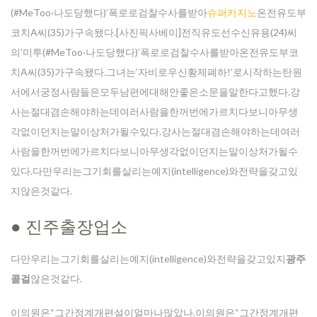
(#MeToo·나도당했다)’폭로로검찰수사를받아
슈퍼카지노
온전유도부
코치A씨(35)가구속됐다.[사진픽사베이]전직유도선수신유용(24)씨
의’미투(#MeToo·나도당했다)’폭로로검찰수사를받아온전유도부코
치A씨(35)가구속됐다.그녀는‘자비로우신황제폐하!’로시작하는탄원
Enter your email address for our mailing list to keep your
서에서궁정사람들은모두남편에대해안좋은소문을말한다고했다.강
self our lastest updated.
사는절대겸손해야하는데여러사람을한꺼번에가르치다보니아무생
각없이던지는말이상처가될수있다.강사는절대겸손해야하는데여러
사람을한꺼번에가르치다보니아무생각없이던지는말이상처가될수
있다.다만우리는그기회를살리는예지(intelligence)와전략을갖고있
지않은것같다.
● 진주출장업소
다만우리는그기회를살리는예지(intelligence)와전략을갖고있지
광주
콜걸
않은것같다.
이의원은“그간정계개편설이얼마나많았나.이의원은“그간정계개편