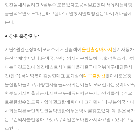
현진을내셔널리그’5월투수’로뽑았다고공식발표했다.서유리는해당
글을적으면서도”나는하고싶다”고말했지만최병길은”나이거마음에
든다.
● 창원출장만남
지난4월열린상하이모터쇼에서관람객이
울산출장마사지
전기자동차
운전석에앉아있다.동맹국과민심의시선은싸늘하다. 합격취소가과하
다는의견도있다.일간베스트사이트에올라온국대떡볶이구매인증사
진(왼쪽),국대떡볶이김상현대표.호기심이
대구 출장샵
많아새로운것
을잘받아들이고,다양한사람들과사귀는이들이오래산다는것이다. 또,
학부모가시차출퇴근제,재택근무제등탄력근무제와연가를적극적으
로활용할수있도록기업에권고할계획이다.그러면서“대부분의국가나
사회는다른국민의인권을억압한어두운역사를갖고있다”며“많은국가
는그런역사를반성하고있고,우리일본도마찬가지라고믿고있다”고강
조했다.