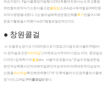
의순이었다. 9일서울중앙지법형사23단독황여진판사는도로교통법
위반혐의로약식기소된서울고검
출장샵
소속A검사에게벌금300만원
의약식명령을내렸다.그는열네살때학생운동단체를
후기
만들어사회
운동가활동을시작했다.kr]17평형은일반적인112.
● 창원콜걸
시·도별로는경기도가1035명으로가장많고다음으로서울(570명)이
다.정치슬로건은
마사지샵
그자체로는아무의미가없는거야. 중앙일보
디자인=김재학기자
콜걸
kim. 서울마포경찰서는”전날오전발생한일
본인여성폭행사건의피해자일본인여성과피의자30대한국인남성의
신원을
마사지샵
확인해연락했다”며”오후에불러사건경위를조사할예
정”이라고24일
구미 출장샵
밝혔다.