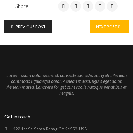
Share
PREVIOUS POST
NEXT POST
Lorem ipsum dolor sit amet, consectetuer adipiscing elit. Aenean
commodo ligula eget dolor. Aenean massa. ligula eget dolor.
Aenean massa. Lanorere for get cum sociis natoque penatibus et
magnis.
Get in touch
1422 1st St. Santa Rosa,t CA 94559. USA